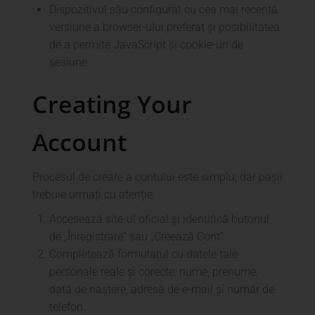
Dispozitivul său configurat cu cea mai recentă
versiune a browser-ului preferat și posibilitatea
de a permite JavaScript și cookie-uri de
sesiune.
Creating Your
Account
Procesul de creare a contului este simplu, dar pașii
trebuie urmați cu atenție.
Accesează site-ul oficial și identifică butonul
de „Înregistrare” sau „Creează Cont”.
Completează formularul cu datele tale
personale reale și corecte: nume, prenume,
dată de naștere, adresă de e-mail și număr de
telefon.