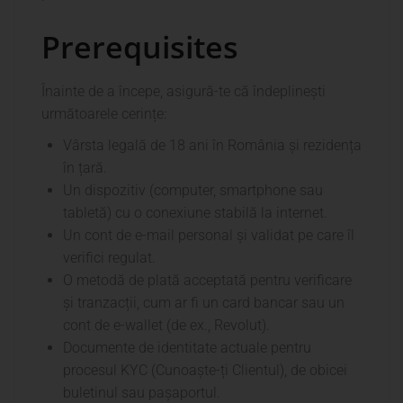
Prerequisites
Înainte de a începe, asigură-te că îndeplinești
următoarele cerințe:
Vârsta legală de 18 ani în România și rezidența
în țară.
Un dispozitiv (computer, smartphone sau
tabletă) cu o conexiune stabilă la internet.
Un cont de e-mail personal și validat pe care îl
verifici regulat.
O metodă de plată acceptată pentru verificare
și tranzacții, cum ar fi un card bancar sau un
cont de e-wallet (de ex., Revolut).
Documente de identitate actuale pentru
procesul KYC (Cunoaște-ți Clientul), de obicei
buletinul sau pașaportul.