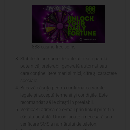
888 casino free spins
Stabilește un nume de utilizator și o parolă
puternică, preferabil generată automat sau
care conține litere mari și mici, cifre și caractere
speciale.
Bifează căsuța pentru confirmarea vârstei
legale și acceptă termenii și condițiile. Este
recomandat să le citești în prealabil.
Verifică-ți adresa de e-mail prin linkul primit în
căsuța poștală. Uneori, poate fi necesară și o
verificare SMS a numărului de telefon.