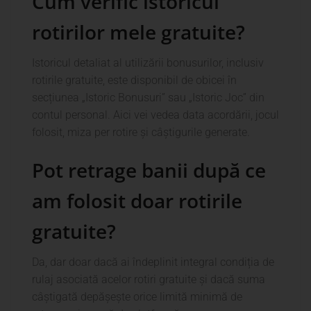
Cum verific istoricul
rotirilor mele gratuite?
Istoricul detaliat al utilizării bonusurilor, inclusiv
rotirile gratuite, este disponibil de obicei în
secțiunea „Istoric Bonusuri” sau „Istoric Joc” din
contul personal. Aici vei vedea data acordării, jocul
folosit, miza per rotire și câștigurile generate.
Pot retrage banii după ce
am folosit doar rotirile
gratuite?
Da, dar doar dacă ai îndeplinit integral condiția de
rulaj asociată acelor rotiri gratuite și dacă suma
câștigată depășește orice limită minimă de