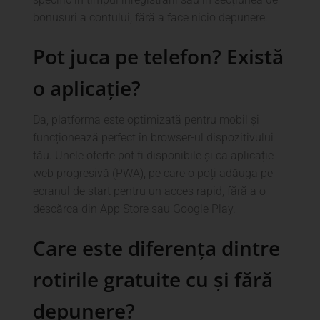
bonusuri a contului, fără a face nicio depunere.
Pot juca pe telefon? Există
o aplicație?
Da, platforma este optimizată pentru mobil și
funcționează perfect în browser-ul dispozitivului
tău. Unele oferte pot fi disponibile și ca aplicație
web progresivă (PWA), pe care o poți adăuga pe
ecranul de start pentru un acces rapid, fără a o
descărca din App Store sau Google Play.
Care este diferența dintre
rotirile gratuite cu și fără
depunere?