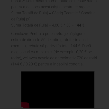
Pasul 2: Determinăm suma totală ce trebuie rulată
pentru a debloca acest câștig pentru retragere.
Suma Totală de Rulaj = Câștig Teoretic * Condiția
de Rulaj (x)
Suma Totală de Rulaj = 4,80 € * 30 =
144 €
.
Concluzie: Pentru a putea retrage câștigurile
estimate din cele 50 de rotiri gratuite, în acest
exemplu, trebuie să pariezi în total 144 €. Dacă
alegi jocuri cu mize mici (de exemplu, 0,20 € pe
rotire), vei avea nevoie de aproximativ 720 de rotiri
(144 € / 0,20 €) pentru a îndeplini condiția.