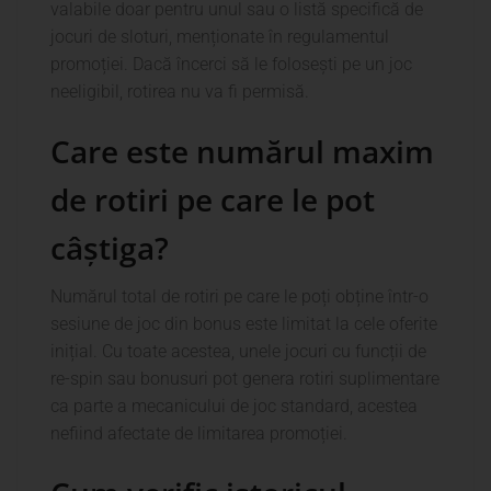
valabile doar pentru unul sau o listă specifică de
jocuri de sloturi, menționate în regulamentul
promoției. Dacă încerci să le folosești pe un joc
neeligibil, rotirea nu va fi permisă.
Care este numărul maxim
de rotiri pe care le pot
câștiga?
Numărul total de rotiri pe care le poți obține într-o
sesiune de joc din bonus este limitat la cele oferite
inițial. Cu toate acestea, unele jocuri cu funcții de
re-spin sau bonusuri pot genera rotiri suplimentare
ca parte a mecanicului de joc standard, acestea
nefiind afectate de limitarea promoției.