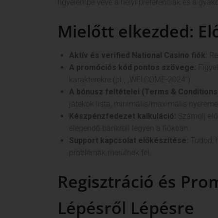
figyelembe véve a helyi preferenciák és a gyako
Mielőtt elkezded: El
Aktív és verified National Casino fiók:
Reg
A promóciós kód pontos szövege:
Figyel
karakterekre (pl., „WELCOME-2024”).
A bónusz feltételei (Terms & Conditions
játékok lista, minimális/maximális nyeremé
Készpénzfedezet kalkuláció:
Számolj elő
elegendő bankroll legyen a fiókban.
Support kapcsolat előkészítése:
Tudod, h
problémák merülnek fel.
Regisztráció és Pro
Lépésről Lépésre