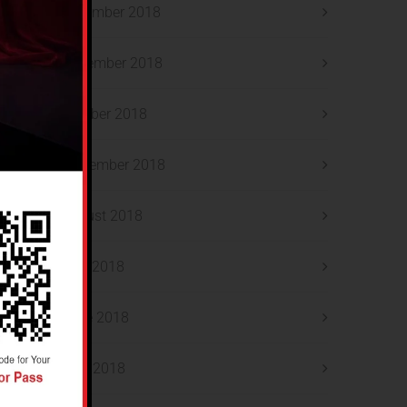
December 2018
November 2018
October 2018
September 2018
August 2018
July 2018
June 2018
May 2018