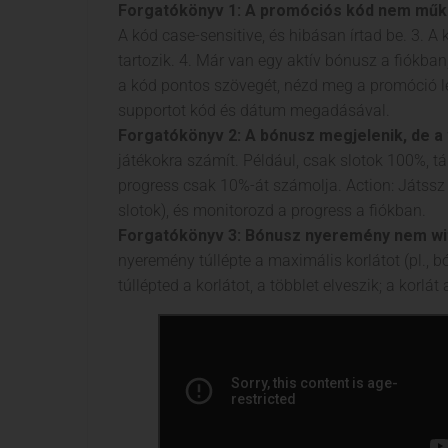
Forgatókönyv 1: A promóciós kód nem műk
A kód case-sensitive, és hibásan írtad be. 3.
tartozik. 4. Már van egy aktív bónusz a fiókban
a kód pontos szövegét, nézd meg a promóció le
supportot kód és dátum megadásával.
Forgatókönyv 2: A bónusz megjelenik, de a
játékokra számít. Például, csak slotok 100%, t
progress csak 10%-át számolja. Action: Játssz 
slotok), és monitorozd a progress a fiókban.
Forgatókönyv 3: Bónusz nyeremény nem wi
nyeremény túllépte a maximális korlátot (pl., b
túllépted a korlátot, a többlet elveszik; a korlá