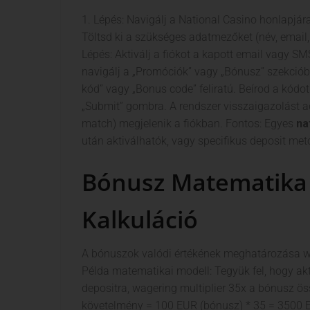
1. Lépés: Navigálj a National Casino honlapjára
Töltsd ki a szükséges adatmezőket (név, email, 
Lépés: Aktiválj a fiókot a kapott email vagy SM
navigálj a „Promóciók” vagy „Bónusz” szekciób
kód” vagy „Bonus code” feliratú. Beírod a kódot
„Submit” gombra. A rendszer visszaigazolást ad
match) megjelenik a fiókban. Fontos: Egyes
na
után aktiválhatók, vagy specifikus deposit m
Bónusz Matematika é
Kalkuláció
A bónuszok valódi értékének meghatározása wag
Példa matematikai modell: Tegyük fel, hogy a
depositra, wagering multiplier 35x a bónusz ö
követelmény = 100 EUR (bónusz) * 35 = 3500 EU