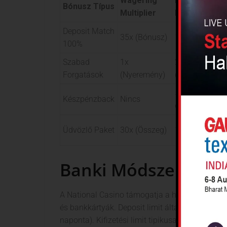
Wagering
Minimális
Bónusz Típus
Multiplier
Deposit
Deposit Match
35x (Bónusz)
10 EUR
100%
Szabad
1x
20 EUR
Forgatások
(Nyeremény)
(trigger)
50 EUR
Készpénzback
Nincs
deposit
Üdvözlő Paket
30x (Összeg)
15 EUR
Banki Módszerek, Tr
A National Casino támogatja a helyi magyar b
és bankkártyák. Deposit limit általában mini
naponta). Kifizetési limit tipikusan 5000 EUR h