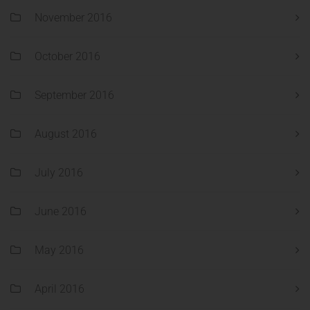
November 2016
October 2016
September 2016
August 2016
July 2016
June 2016
May 2016
April 2016