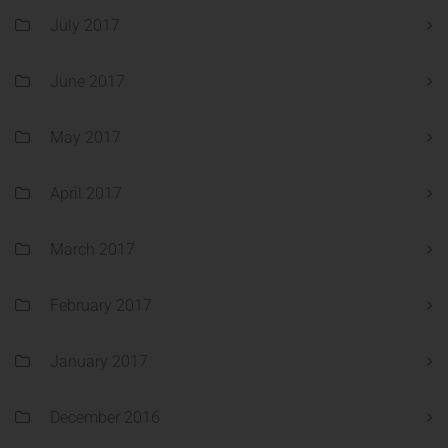
July 2017
June 2017
May 2017
April 2017
March 2017
February 2017
January 2017
December 2016