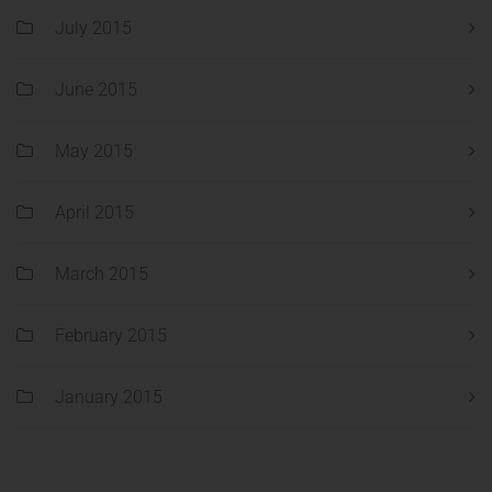
July 2015
June 2015
May 2015
April 2015
March 2015
February 2015
January 2015