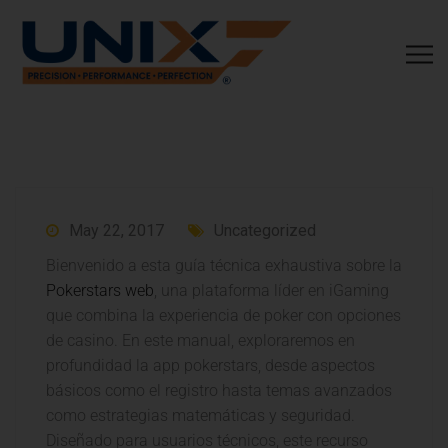
May 22, 2017
Uncategorized
Bienvenido a esta guía técnica exhaustiva sobre la
Pokerstars web
, una plataforma líder en iGaming
que combina la experiencia de poker con opciones
de casino. En este manual, exploraremos en
profundidad la app pokerstars, desde aspectos
básicos como el registro hasta temas avanzados
como estrategias matemáticas y seguridad.
Diseñado para usuarios técnicos, este recurso