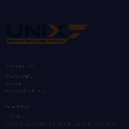
Important links
Privacy Policy
Copyright
Terms & Conditions
Head Office:
UNIX House,
139, Khatodara GIDC, Behind Sub Jail, Ring Road, Surat-