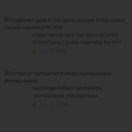
A beginner’s guide to live casino at Lizaro
Online Casino Canada: experience the thrill
July 27, 2026
Gamblingin kulttuurinen merkitys
suomalaisessa yhteiskunnassa
July 27, 2026