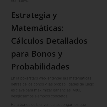
normativo.
Estrategia y
Matemáticas:
Cálculos Detallados
para Bonos y
Probabilidades
En la pokerstars web, entender las matemáticas
detrás de los bonos y las probabilidades de juego
es clave para maximizar ganancias. Aquí,
desglosamos ejemplos concretos.
Para bonos de bienvenida, supongamos que