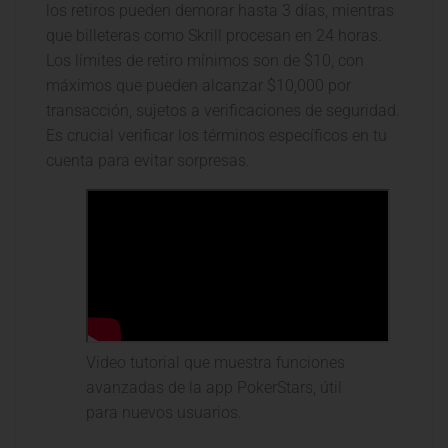
los retiros pueden demorar hasta 3 días, mientras
que billeteras como Skrill procesan en 24 horas.
Los límites de retiro mínimos son de $10, con
máximos que pueden alcanzar $10,000 por
transacción, sujetos a verificaciones de seguridad.
Es crucial verificar los términos específicos en tu
cuenta para evitar sorpresas.
Video tutorial que muestra funciones
avanzadas de la app PokerStars, útil
para nuevos usuarios.