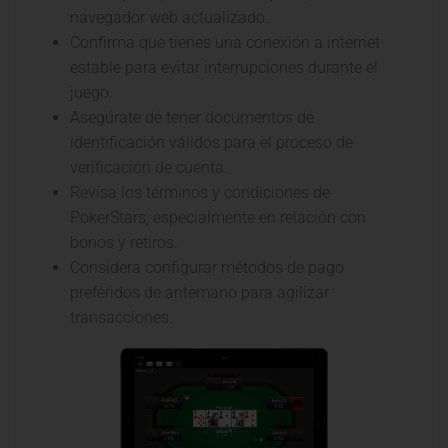
navegador web actualizado.
Confirma que tienes una conexión a internet
estable para evitar interrupciones durante el
juego.
Asegúrate de tener documentos de
identificación válidos para el proceso de
verificación de cuenta.
Revisa los términos y condiciones de
PokerStars, especialmente en relación con
bonos y retiros.
Considera configurar métodos de pago
preferidos de antemano para agilizar
transacciones.