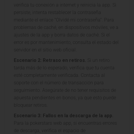
verifica tu conexión a internet y reinicia la app. Si
persiste, intenta restablecer la contraseña
mediante el enlace “Olvidé mi contraseña”. Para
problemas de caché, en dispositivos móviles, ve a
ajustes de la app y borra datos de caché. Si el
error es por mantenimiento, consulta el estado del
servidor en el sitio web oficial.
Escenario 2: Retraso en retiros.
Si un retiro
tarda más de lo esperado, verifica que tu cuenta
esté completamente verificada. Contacta al
soporte con el número de transacción para
seguimiento. Asegúrate de no tener requisitos de
apuesta pendientes en bonos, ya que esto puede
bloquear retiros.
Escenario 3: Fallos en la descarga de la app.
Para la pokerstars web app, si encuentras errores
de descarga, verifica el espacio de