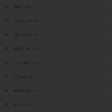
March 2018
February 2018
January 2018
December 2017
November 2017
October 2017
September 2017
August 2017