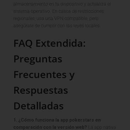
almacenamiento en tu dispositivo y actualiza el
sistema operativo. En casos de restricciones
regionales, usa una VPN compatible, pero
asegúrate de cumplir con las leyes locales.
FAQ Extendida:
Preguntas
Frecuentes y
Respuestas
Detalladas
1. ¿Cómo funciona la app pokerstars en
comparación con la versión web?
La app nativa