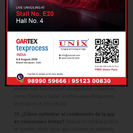
7. ¿Cómo calcular las probabilidades en juegos
de poker?
Usa calculadoras integradas en la app
o fórmulas básicas; por ejemplo, para outs, divide
el número de cartas favorables por las cartas
restantes.
8. ¿Qué métodos de pago son más rápidos
para retiros?
Billeteras electrónicas como
Neteller y Skrill suelen procesar en 24 horas,
mientras que tarjetas pueden tardar hasta 5 días.
9. ¿La app pokerstars es compatible con todos
los dispositivos?
Sí, para iOS y Android, y la
versión web funciona en navegadores modernos
como Chrome y Safari. Verifica especificaciones
técnicas en el sitio oficial.
10. ¿Cómo optimizar el rendimiento de la app
en conexiones lentas?
Reduce la calidad gráfica
en ajustes, cierra otras aplicaciones en segundo