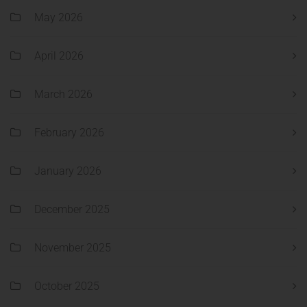
May 2026
April 2026
March 2026
February 2026
January 2026
December 2025
November 2025
October 2025