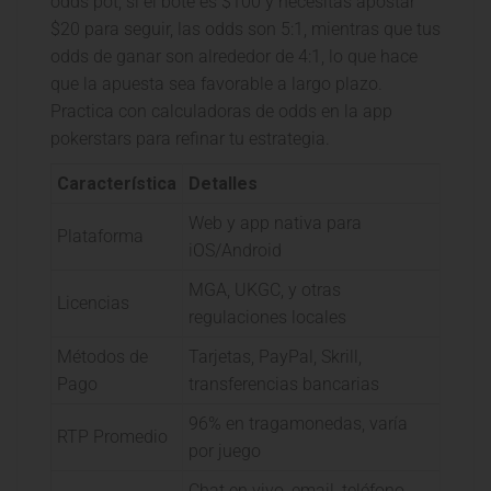
odds pot, si el bote es $100 y necesitas apostar
$20 para seguir, las odds son 5:1, mientras que tus
odds de ganar son alrededor de 4:1, lo que hace
que la apuesta sea favorable a largo plazo.
Practica con calculadoras de odds en la app
pokerstars para refinar tu estrategia.
Característica
Detalles
Web y app nativa para
Plataforma
iOS/Android
MGA, UKGC, y otras
Licencias
regulaciones locales
Métodos de
Tarjetas, PayPal, Skrill,
Pago
transferencias bancarias
96% en tragamonedas, varía
RTP Promedio
por juego
Chat en vivo, email, teléfono