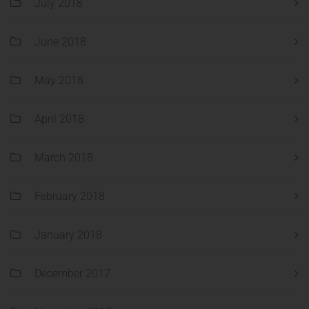
July 2018
June 2018
May 2018
April 2018
March 2018
February 2018
January 2018
December 2017