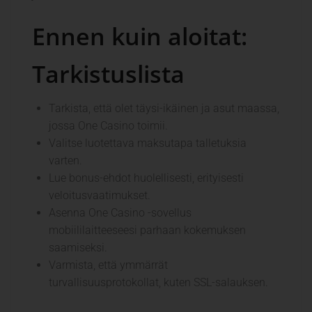
Ennen kuin aloitat:
Tarkistuslista
Tarkista, että olet täysi-ikäinen ja asut maassa,
jossa One Casino toimii.
Valitse luotettava maksutapa talletuksia
varten.
Lue bonus-ehdot huolellisesti, erityisesti
veloitusvaatimukset.
Asenna One Casino -sovellus
mobiililaitteeseesi parhaan kokemuksen
saamiseksi.
Varmista, että ymmärrät
turvallisuusprotokollat, kuten SSL-salauksen.