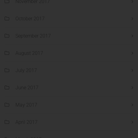
November 2017
October 2017
September 2017
August 2017
July 2017
June 2017
May 2017
April 2017