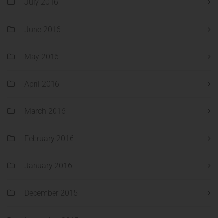
July 2016
June 2016
May 2016
April 2016
March 2016
February 2016
January 2016
December 2015