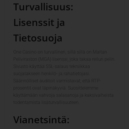
Turvallisuus:
Lisenssit ja
Tietosuoja
One Casino on turvallinen, sillä sillä on Maltan
Peliviraston (MGA) lisenssi, joka takaa reilun pelin.
Sivusto käyttää SSL-salaus tekniikkaa
suojatakseen henkilö- ja rahatietojasi.
Säännölliset auditoit varmistavat, että RTP-
prosentit ovat läpinäkyviä. Suosittelemme
käyttämään vahvoja salasanoja ja kaksivaiheista
todentamista lisäturvallisuuteen.
Vianetsintä: