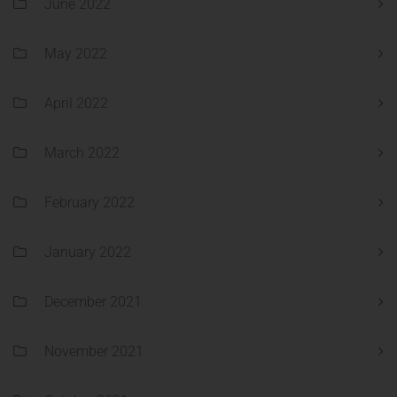
June 2022
May 2022
April 2022
March 2022
February 2022
January 2022
December 2021
November 2021