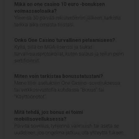
Mikä on one casino 10 euro -bonuksen
voimassaoloaika?
Yleensä 30 päivää rekisteröinnin jälkeen; tarkista
tarkka aika omasta tilistäsi.
Onko One Casino turvallinen pelaamiseen?
Kyllä, sillä on MGA-lisenssi ja tiukat
turvallisuusprotokollat, kuten salaus ja reilun pelin
sertifioinnit.
Miten voin tarkistaa bonusstatustani?
Mene tilisi asetuksiin One Casino -sovelluksessa
tai verkkosivustolla kohdassa “Bonus” tai
“Käyttöönotot”.
Mitä tehdä, jos bonus ei toimi
mobiilisovelluksessa?
Päivitä sovellus, tyhjennä välimuisti tai aseta se
uudelleen; jos ongelma jatkuu, ota yhteyttä tukeen.