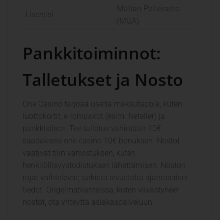
Maltan Pelivirasto
Lisenssi
(MGA)
Pankkitoiminnot:
Talletukset ja Nosto
One Casino tarjoaa useita maksutapoja, kuten
luottokortit, e-lompakot (esim. Neteller) ja
pankkisiirrot. Tee talletus vähintään 10€
saadaksesi one casino 10€ bonuksen. Nostot
vaativat tilin vahvistuksen, kuten
henkilöllisyystodistuksen lähettämisen. Noston
rajat vaihtelevat; tarkista sivustolta ajantasaiset
tiedot. Ongelmatilanteissa, kuten viivästyneet
nostot, ota yhteyttä asiakaspalveluun.