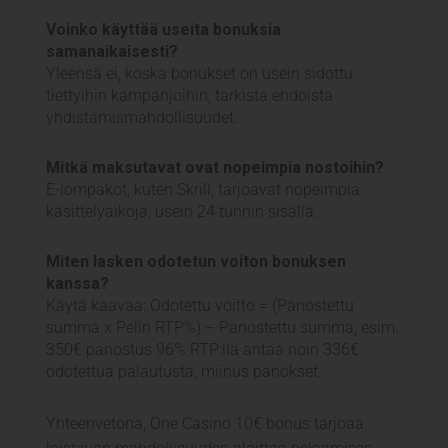
Voinko käyttää useita bonuksia
samanaikaisesti?
Yleensä ei, koska bonukset on usein sidottu
tiettyihin kampanjoihin; tarkista ehdoista
yhdistämismahdollisuudet.
Mitkä maksutavat ovat nopeimpia nostoihin?
E-lompakot, kuten Skrill, tarjoavat nopeimpia
käsittelyaikoja, usein 24 tunnin sisällä.
Miten lasken odotetun voiton bonuksen
kanssa?
Käytä kaavaa: Odotettu voitto = (Panostettu
summa x Pelin RTP%) – Panostettu summa; esim.
350€ panostus 96% RTP:llä antaa noin 336€
odotettua palautusta, miinus panokset.
Yhteenvetona, One Casino 10€ bonus tarjoaa