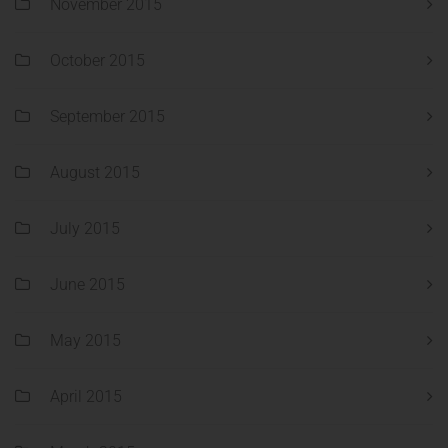
November 2015
October 2015
September 2015
August 2015
July 2015
June 2015
May 2015
April 2015