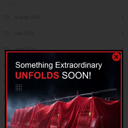
August 2026
July 2026
June 2026
May 2026
April 2026
March 2026
February 2026