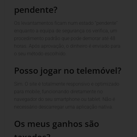
pendente?
Os levantamentos ficam num estado “pendente”
enquanto a equipa de segurança os verifica, um
procedimento padrão que pode demorar até 48
horas. Após aprovação, o dinheiro é enviado para
o seu método escolhido.
Posso jogar no telemóvel?
Sim. O site é totalmente responsivo e optimizado
para mobile, funcionando diretamente no
navegador do seu smartphone ou tablet. Não é
necessário descarregar uma aplicação nativa.
Os meus ganhos são