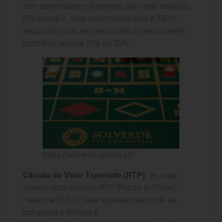
com percentagens diferentes para este requisito.
Por exemplo, slots podem contribuir a 100%,
enquanto jogos de mesa como a roleta podem
contribuir apenas 10% ou 20%.
https://solverde-casino.pt/
Cálculo do Valor Esperado (RTP):
Se jogar
apenas slots com um RTP (Return to Player)
médio de 96%, o valor esperado de perda ao
completar o rollover é: