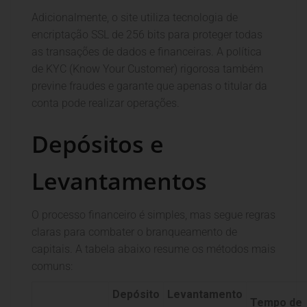
Adicionalmente, o site utiliza tecnologia de
encriptação SSL de 256 bits para proteger todas
as transações de dados e financeiras. A política
de KYC (Know Your Customer) rigorosa também
previne fraudes e garante que apenas o titular da
conta pode realizar operações.
Depósitos e
Levantamentos
O processo financeiro é simples, mas segue regras
claras para combater o branqueamento de
capitais. A tabela abaixo resume os métodos mais
comuns:
Depósito
Levantamento
Tempo de