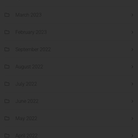
March 2023
February 2023
September 2022
August 2022
July 2022
June 2022
May 2022
April 2022