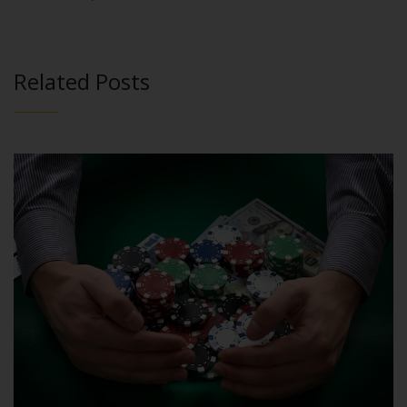
Related Posts