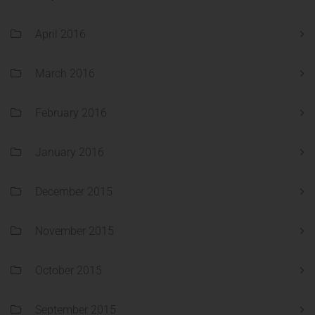
April 2016
March 2016
February 2016
January 2016
December 2015
November 2015
October 2015
September 2015