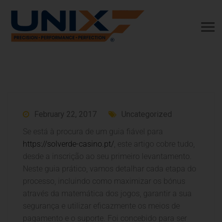
February 22, 2017
Uncategorized
Se está à procura de um guia fiável para
https://solverde-casino.pt/
, este artigo cobre tudo,
desde a inscrição ao seu primeiro levantamento.
Neste guia prático, vamos detalhar cada etapa do
processo, incluindo como maximizar os bónus
através da matemática dos jogos, garantir a sua
segurança e utilizar eficazmente os meios de
pagamento e o suporte. Foi concebido para ser