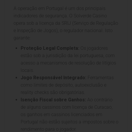
A operação em Portugal é um dos principais
indicadores de segurança. O Solverde Casino
opera sob a licença da SRIJ (Serviço de Regulação
e Inspeção de Jogos), o regulador nacional. Isto
garante:
Proteção Legal Completa:
Os jogadores
estão sob a jurisdição da lei portuguesa, com
acesso a mecanismos de resolução de litígios
locais.
Jogo Responsável Integrado:
Ferramentas
como limites de depósito, autoexclusão e
reality checks são obrigatórias.
Isenção Fiscal sobre Ganhos:
Ao contrário
de alguns cassinos com licença de Curacao,
os ganhos em cassinos licenciados em
Portugal não estão sujeitos a impostos sobre o
rendimento para o jogador.