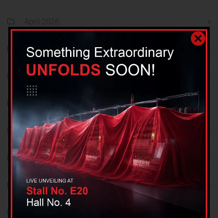
April 2026
March 2026
February 2026
January 2026
December 2025
November 2025
October 2025
October 2023