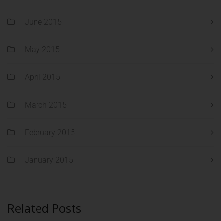
June 2015
May 2015
April 2015
March 2015
February 2015
January 2015
Related Posts