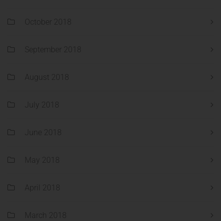
October 2018
September 2018
August 2018
July 2018
June 2018
May 2018
April 2018
March 2018