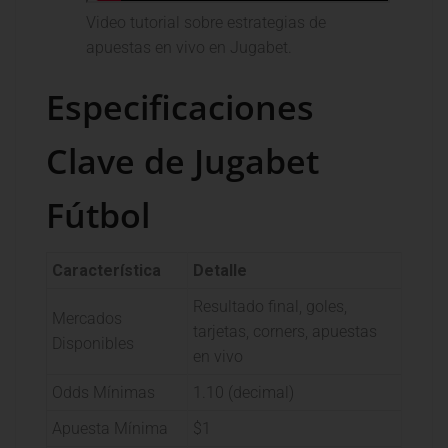
Video tutorial sobre estrategias de
apuestas en vivo en Jugabet.
Especificaciones
Clave de Jugabet
Fútbol
Característica
Detalle
Resultado final, goles,
Mercados
tarjetas, corners, apuestas
Disponibles
en vivo
Odds Mínimas
1.10 (decimal)
Apuesta Mínima
$1