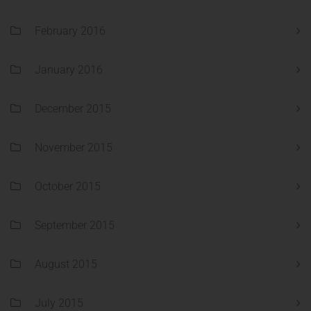
February 2016
January 2016
December 2015
November 2015
October 2015
September 2015
August 2015
July 2015