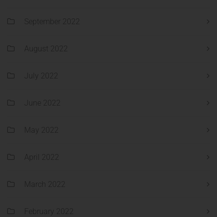
September 2022
August 2022
July 2022
June 2022
May 2022
April 2022
March 2022
February 2022