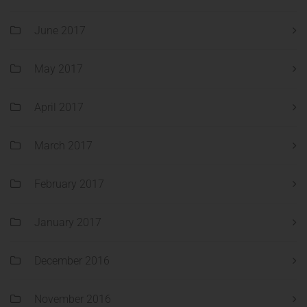
June 2017
May 2017
April 2017
March 2017
February 2017
January 2017
December 2016
November 2016