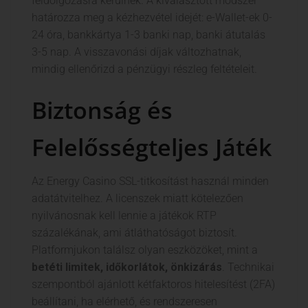
feldolgozásra kerülnek. A kiválasztott módszer
határozza meg a kézhezvétel idejét: e-Wallet-ek 0-
24 óra, bankkártya 1-3 banki nap, banki átutalás
3-5 nap. A visszavonási díjak változhatnak,
mindig ellenőrizd a pénzügyi részleg feltételeit.
Biztonság és
Felelősségteljes Játék
Az Energy Casino SSL-titkosítást használ minden
adatátvitelhez. A licenszek miatt kötelezően
nyilvánosnak kell lennie a játékok RTP
százalékának, ami átláthatóságot biztosít.
Platformjukon találsz olyan eszközöket, mint a
betéti limitek, időkorlátok, önkizárás
. Technikai
szempontból ajánlott kétfaktoros hitelesítést (2FA)
beállítani, ha elérhető, és rendszeresen