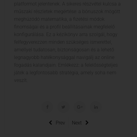
platformot jelentenek. A sikeres részvétel kulcsa a
műszaki részletek megértése: a bónuszok mögött
meghúzódó matematika, a fizetési módok
finomságai és a profil beállításainak megfelelő
konfigurálása. Ez a kézikönyv arra szolgál, hogy
felfegyverezzen minden szükséges ismerettel,
amellyel tudatosan, biztonságosan és a lehető
legnagyobb hatékonysággal navigálj az online
fogadás kalandjain. Emlékezz: a felelősségteljes
játék a legfontosabb stratégia, amely soha nem
veszít.
Prev
Next