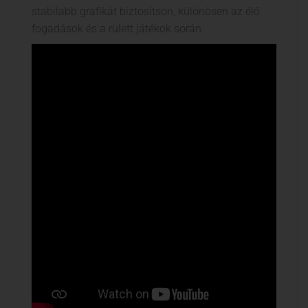
stabilabb grafikát biztosítson, különösen az élő
fogadások és a rulett játékok során.