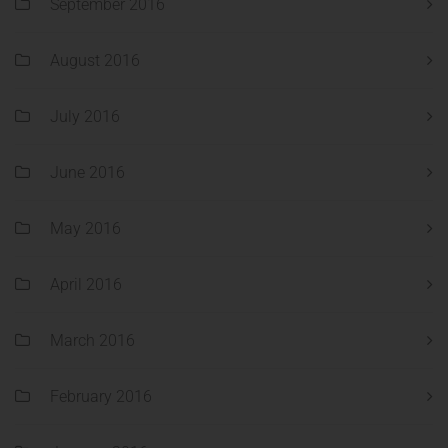
September 2016
August 2016
July 2016
June 2016
May 2016
April 2016
March 2016
February 2016