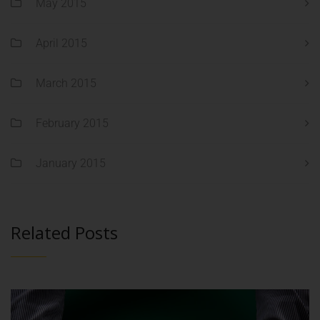
May 2015
April 2015
March 2015
February 2015
January 2015
Related Posts