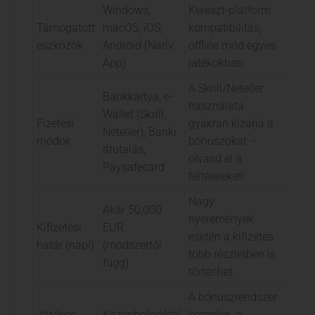
Windows,
Kereszt-platform
Támogatott
macOS, iOS,
kompatibilitás,
eszközök
Android (Natív
offline mód egyes
App)
játékokban.
A Skrill/Neteller
Bankkártya, e-
használata
Wallet (Skrill,
Fizetési
gyakran kizárja a
Neteller), Banki
módok
bónuszokat –
átutalás,
olvasd el a
Paysafecard
feltételeket!
Nagy
Akár 50,000
nyeremények
Kifizetési
EUR
esetén a kifizetés
határ (napi)
(módszertől
több részletben is
függ)
történhet.
A bónuszrendszer
Játékos
Középhaladótól
komplex, a