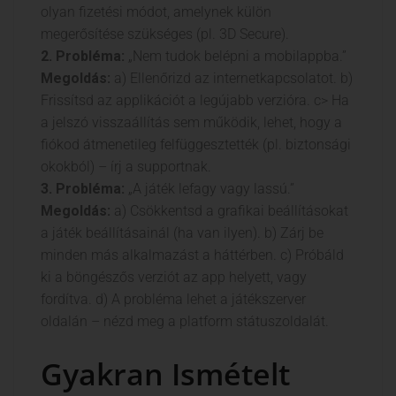
olyan fizetési módot, amelynek külön
megerősítése szükséges (pl. 3D Secure).
2. Probléma:
„Nem tudok belépni a mobilappba.”
Megoldás:
a) Ellenőrizd az internetkapcsolatot. b)
Frissítsd az applikációt a legújabb verzióra. c> Ha
a jelszó visszaállítás sem működik, lehet, hogy a
fiókod átmenetileg felfüggesztették (pl. biztonsági
okokból) – írj a supportnak.
3. Probléma:
„A játék lefagy vagy lassú.”
Megoldás:
a) Csökkentsd a grafikai beállításokat
a játék beállításainál (ha van ilyen). b) Zárj be
minden más alkalmazást a háttérben. c) Próbáld
ki a böngészős verziót az app helyett, vagy
fordítva. d) A probléma lehet a játékszerver
oldalán – nézd meg a platform státuszoldalát.
Gyakran Ismételt