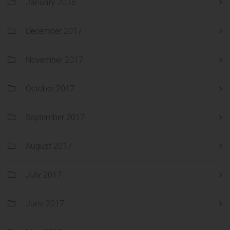
January 2018
December 2017
November 2017
October 2017
September 2017
August 2017
July 2017
June 2017