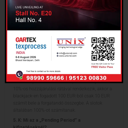
3. K: Veszítek-e bónuszjogosultságot, ha
Skrill-lel fizetek be?
V:
Igen, ez a gyakorlat. A legtöbb online kaszinó,
így az Energy Casino is, kizárja a bónuszok
igénybevételét, ha e-Wallet-eket (Skrill, Neteller)
használsz a befizetéshez. Mindig olvasd el a
bónusz konkrét feltételeit!
4. K: Hogyan működik a „Game Contribution” a
bónuszfeltételek teljesítésénél?
V:
Ez egy kritikus fogalom. Nem minden játék
egyforma mértékben járul hozzá a fogadási
feltétel teljesítéséhez. Például, ha a blackjack csak
10%-os hozzájárulási rátával rendelkezik, akkor a
blackjack-en fogadott 100 EUR-ból csak 10 EUR
számít bele a forgatandó összegbe. A slotok
általában 100%-ot számítanak.
5. K: Mi az a „Pending Period” a
kifizetéseknél?