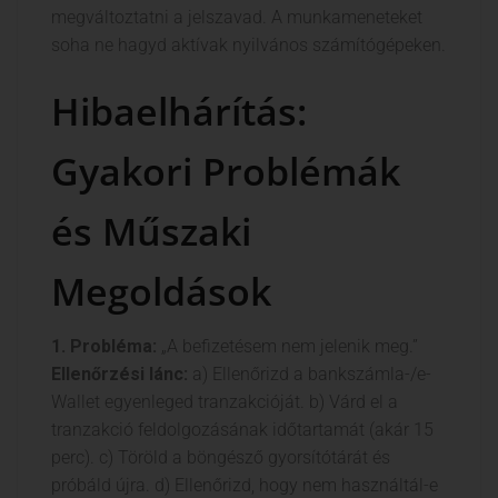
megváltoztatni a jelszavad. A munkameneteket
soha ne hagyd aktívak nyilvános számítógépeken.
Hibaelhárítás:
Gyakori Problémák
és Műszaki
Megoldások
1. Probléma:
„A befizetésem nem jelenik meg.”
Ellenőrzési lánc:
a) Ellenőrizd a bankszámla-/e-
Wallet egyenleged tranzakcióját. b) Várd el a
tranzakció feldolgozásának időtartamát (akár 15
perc). c) Töröld a böngésző gyorsítótárát és
próbáld újra. d) Ellenőrizd, hogy nem használtál-e