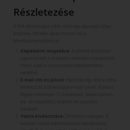
Részletezése
A fiók létrehozása több, mint egy egyszerű űrlap
kitöltése. Minden lépés hosszú távú
következményekkel jár.
Alapadatok megadása:
A névnek pontosan
egyeznie kell a hivatalos irataidon szereplővel.
Hibás adat a visszavonás késedelméhez
vezethet.
E-mail cím és jelszó:
Használj egy erre a célra
létrehozott, biztonságos e-mail címet. A jelszó
legyen minimum 12 karakteres, tartalmazson
kis- és nagybetűt, számot és speciális
karaktert.
Valuta kiválasztása:
Döntésed végleges. A
későbbi váltás adminisztratív akadályokat