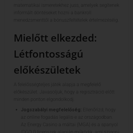
matematikai ismeretekhez juss, amelyek segítenek
informált döntéseket hozni a bankroll
menedzsmenttől a bónuszfeltételek értelmezéséig.
Mielőtt elkezded:
Létfontosságú
előkészületek
A felelősségteljes játék alapja a megfelelő
előkészület. Javasoljuk, hogy a regisztráció előtt
minden ponton elgondolkodj.
Jogszabályi megfelelőség:
Ellenőrizd, hogy
az online fogadás legális-e az országodban.
Az Energy Casino a máltai (MGA) és a spanyol
(DGOJ) licenszek alapján működik, ami szigorú