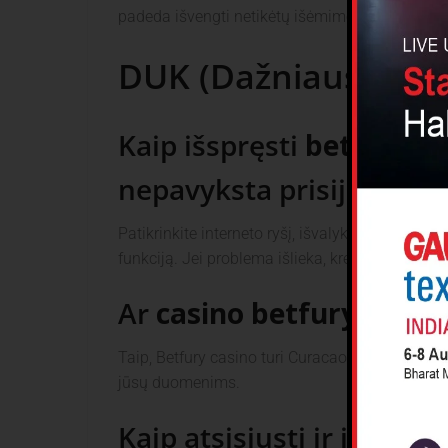
padeda išvengti netikėtų išėmimo apribojimų i
DUK (Dažniausiai U
Kaip išspręsti
betfury ca
nepavyksta prisijungti?
Patikrinkite interneto ryšį, išvalykite naršykl
funkciją. Jei problema išlieka, kreipkitės į klie
Ar
casino betfury
yra sa
Taip, Betfury casino turi Curacao licenciją, kur
jūsų duomenims.
Kaip atsisiųsti ir įdiegti 