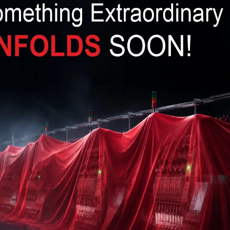
50 nemokamų sukimų
usas)
nko pervedimai, kortelės
 paštą
su Matematika
u suprasti jų matematinę struktūrą, kad maksimaliai
inimo bonusas yra 100% iki 100 EUR su 50
s. Tarkime, įnešate 50 EUR: gausite 50 EUR
mo reikalavimas apskaičiuojamas kaip (depozito
 + 50) * 30 = 3000 EUR. Tai reiškia, kad turite
te išsiimti laimėjimus iš bonuso. Be to, nemokami
pvz., 40x įvykdymą iš laimėjimų. Toks skaičiavimas