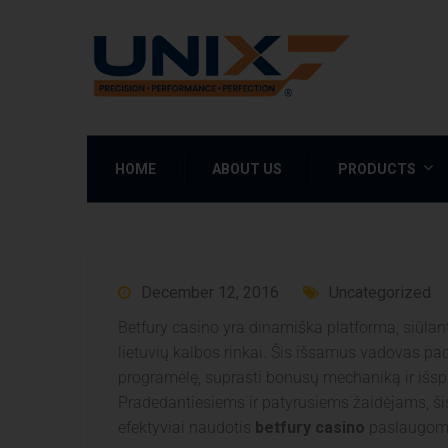
HOME
ABOUT US
PRODUCTS
December 12, 2016
Uncategorized
Betfury casino yra dinamiška platforma, siūlan
lietuvių kalbos rinkai. Šis išsamus vadovas pad
programėlę, suprasti bonusų mechaniką ir išsp
Pradedantiesiems ir patyrusiems žaidėjams, šis
efektyviai naudotis
betfury casino
paslaugom