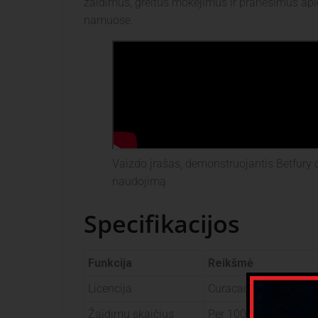
žaidimus, greitus mokėjimus ir pranešimus api
namuose.
Vaizdo įrašas, demonstruojantis Betfury
naudojimą
Specifikacijos
Funkcija
Reikšmė
Licencija
Curacao (numeris: 80
Žaidimų skaičius
Per 1000 (slotai, rulet