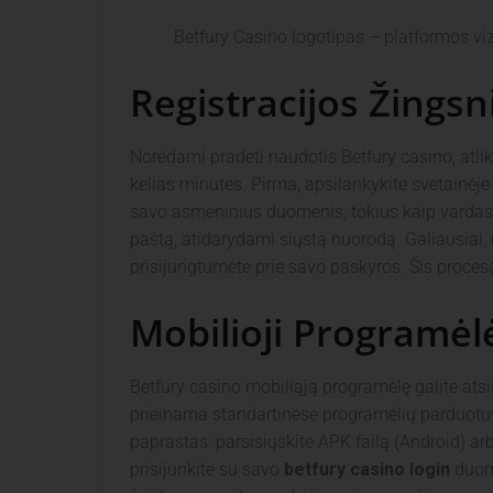
Betfury Casino logotipas – platformos viz
Registracijos Žingsn
Norėdami pradėti naudotis Betfury casino, atlik
kelias minutes. Pirma, apsilankykite svetainėje 
savo asmeninius duomenis, tokius kaip vardas, el
paštą, atidarydami siųstą nuorodą. Galiausiai
prisijungtumėte prie savo paskyros. Šis procesa
Mobilioji Programėl
Betfury casino mobiliąją programėlę galite atsisių
prieinama standartinėse programėlių parduotuvė
paprastas: parsisiųskite APK failą (Android) arba
prisijunkite su savo
betfury casino login
duome