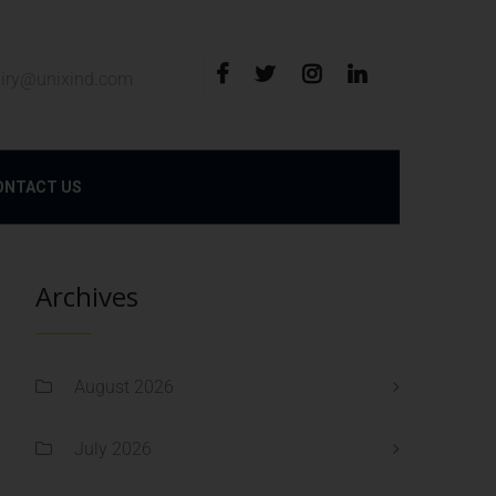
iry@unixind.com
ONTACT US
Archives
August 2026
July 2026