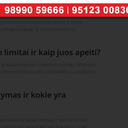
ėse?
 į mobiliosios programėlės skyrių ir sekite
e įrenginiui įdiegti iš nežinomų šaltinių
limitai ir kaip juos apeiti?
ną, priklausomai nuo mokėjimo metodo. Norėdami
atvirtinimo statusą arba susisiekite su palaikymo
ymas ir kokie yra
kaičiuotą pagal formulę, ir gali turėti laiko
žaidimai gali neprisidėti prie įvykdymo, todėl