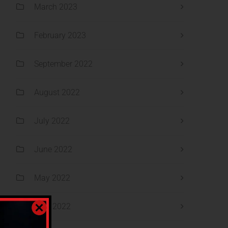
March 2023
February 2023
September 2022
August 2022
July 2022
June 2022
May 2022
April 2022