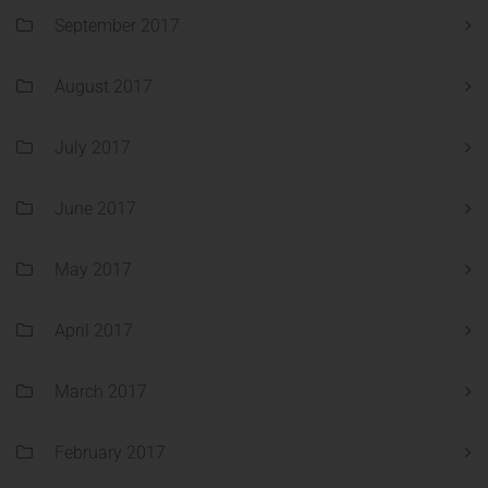
September 2017
August 2017
July 2017
June 2017
May 2017
April 2017
March 2017
February 2017