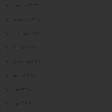
January 2017
December 2016
November 2016
October 2016
September 2016
August 2016
July 2016
June 2016