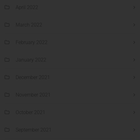
April 2022
March 2022
February 2022
January 2022
December 2021
November 2021
October 2021
September 2021