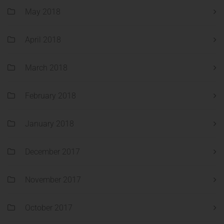
May 2018
April 2018
March 2018
February 2018
January 2018
December 2017
November 2017
October 2017