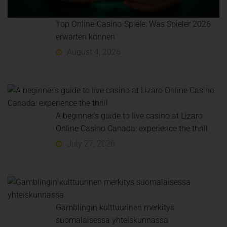
Top Online-Casino-Spiele: Was Spieler 2026
erwarten können
August 4, 2026
A beginner’s guide to live casino at Lizaro
Online Casino Canada: experience the thrill
July 27, 2026
Gamblingin kulttuurinen merkitys
suomalaisessa yhteiskunnassa