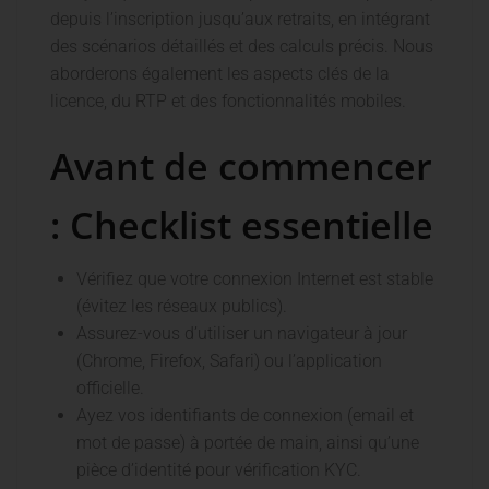
depuis l’inscription jusqu’aux retraits, en intégrant
des scénarios détaillés et des calculs précis. Nous
aborderons également les aspects clés de la
licence, du RTP et des fonctionnalités mobiles.
Avant de commencer
: Checklist essentielle
Vérifiez que votre connexion Internet est stable
(évitez les réseaux publics).
Assurez-vous d’utiliser un navigateur à jour
(Chrome, Firefox, Safari) ou l’application
officielle.
Ayez vos identifiants de connexion (email et
mot de passe) à portée de main, ainsi qu’une
pièce d’identité pour vérification KYC.