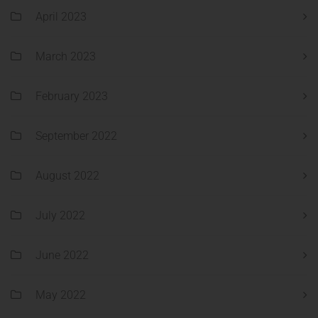
April 2023
March 2023
February 2023
September 2022
August 2022
July 2022
June 2022
May 2022