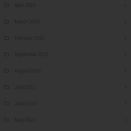
April 2023
March 2023
February 2023
September 2022
August 2022
July 2022
June 2022
May 2022