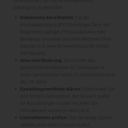
Punkte prüfen, um den Anmeldeprozess
reibungslos zu gestalten.
Dokumente bereithalten:
Für die
Kontoüberprüfung (KYC) benötigen Sie in der
Regel einen gültigen Personalausweis oder
Reisepass und einen aktuellen Nachweis Ihrer
Adresse (z.B. eine Stromrechnung der letzten
drei Monate).
Altersverifizierung:
Sie müssen das
gesetzliche Mindestalter für Glücksspiel in
Ihrem Land erreicht haben. In Deutschland sind
das 18 Jahre.
Einzahlungsmethode klären:
Entscheiden Sie
sich für eine Zahlungsart, die Sie auch später
für Auszahlungen nutzen möchten. Die
Verfügbarkeit variiert je nach Land.
Lizenzhinweis prüfen:
Das Spinanga Casino
operiert unter einer Curacao-Lizenz.