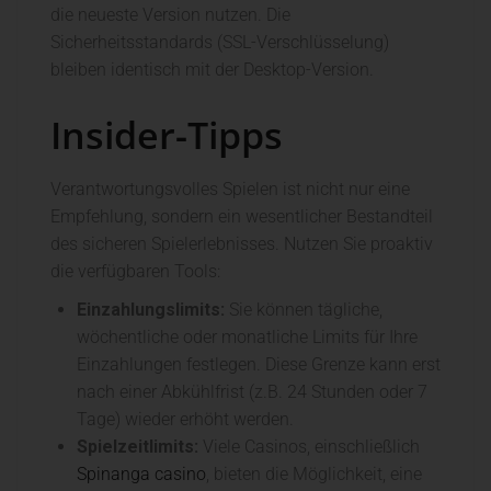
die neueste Version nutzen. Die
Sicherheitsstandards (SSL-Verschlüsselung)
bleiben identisch mit der Desktop-Version.
Insider-Tipps
Verantwortungsvolles Spielen ist nicht nur eine
Empfehlung, sondern ein wesentlicher Bestandteil
des sicheren Spielerlebnisses. Nutzen Sie proaktiv
die verfügbaren Tools:
Einzahlungslimits:
Sie können tägliche,
wöchentliche oder monatliche Limits für Ihre
Einzahlungen festlegen. Diese Grenze kann erst
nach einer Abkühlfrist (z.B. 24 Stunden oder 7
Tage) wieder erhöht werden.
Spielzeitlimits:
Viele Casinos, einschließlich
Spinanga casino
, bieten die Möglichkeit, eine