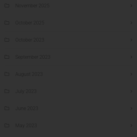
November 2025
October 2025
October 2023
September 2023
August 2023
July 2023
June 2023
May 2023