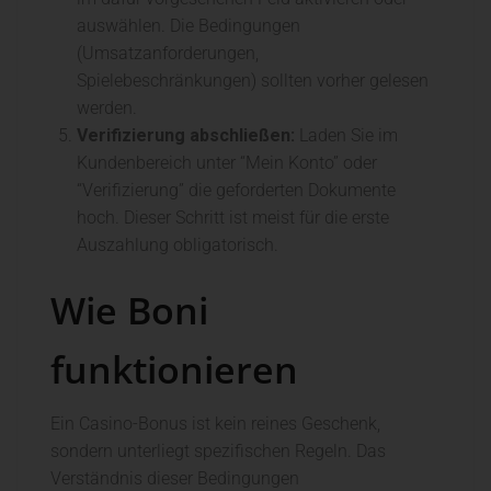
auswählen. Die Bedingungen
(Umsatzanforderungen,
Spielebeschränkungen) sollten vorher gelesen
werden.
Verifizierung abschließen:
Laden Sie im
Kundenbereich unter “Mein Konto” oder
“Verifizierung” die geforderten Dokumente
hoch. Dieser Schritt ist meist für die erste
Auszahlung obligatorisch.
Wie Boni
funktionieren
Ein Casino-Bonus ist kein reines Geschenk,
sondern unterliegt spezifischen Regeln. Das
Verständnis dieser Bedingungen