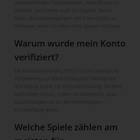
entsprechenden Feld abwählen, einen Bonus zu
erhalten. Sie können auch im Support darum
bitten, Bonusbedingungen von Ihrem Konto zu
entfernen, wenn Sie lieber ohne spielen möchten.
Warum wurde mein Konto
verifiziert?
Die Kontoüberprüfung (KYC) ist eine gesetzliche
Anforderung zur Bekämpfung von Geldwäsche
und Betrug sowie zur Altersverifizierung. Sie dient
auch Ihrem Schutz, indem sie sicherstellt, dass
Auszahlungen nur an den rechtmäßigen
Kontoinhaber gehen.
Welche Spiele zählen am