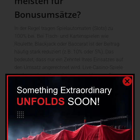
meisten für
Bonusumsätze?
In der Regel tragen Spielautomaten (Slots) zu
100% bei. Bei Tisch- und Kartenspielen wie
Roulette, Blackjack oder Baccarat ist der Beitrag
häufig stark reduziert (z.B. 10% oder 5%). Das
bedeutet, dass nur ein Zehntel Ihres Einsatzes auf
den Umsatz angerechnet wird. Live-Casino-Spiele
sind manchmal komplett ausgeschlossen. Die
genauen Prozentsätze stehen immer in den
Bonusbedingungen.
Durch das Befolgen dieser praktischen Schritte –
von der vorbereitenden Dokumentensammlung
über das Verständnis der Bonusmathematik bis
zur Nutzung der PWA und Spielschutz-Tools –
sind Sie optimal für Ihr Spielerlebnis in einem