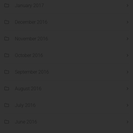
January 2017
December 2016
November 2016
October 2016
September 2016
August 2016
July 2016
June 2016