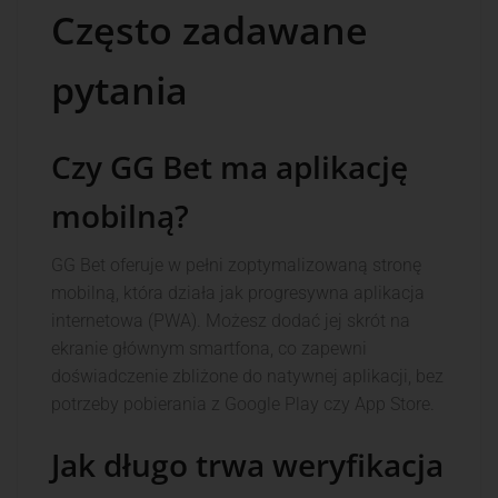
Często zadawane
pytania
Czy GG Bet ma aplikację
mobilną?
GG Bet oferuje w pełni zoptymalizowaną stronę
mobilną, która działa jak progresywna aplikacja
internetowa (PWA). Możesz dodać jej skrót na
ekranie głównym smartfona, co zapewni
doświadczenie zbliżone do natywnej aplikacji, bez
potrzeby pobierania z Google Play czy App Store.
Jak długo trwa weryfikacja