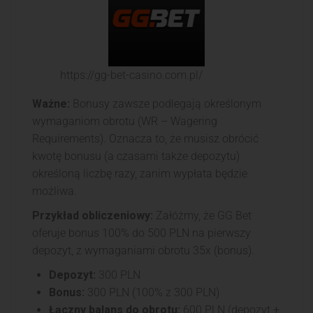
https://gg-bet-casino.com.pl/
Ważne:
Bonusy zawsze podlegają określonym
wymaganiom obrotu (WR – Wagering
Requirements). Oznacza to, że musisz obrócić
kwotę bonusu (a czasami także depozytu)
określoną liczbę razy, zanim wypłata będzie
możliwa.
Przykład obliczeniowy:
Załóżmy, że GG Bet
oferuje bonus 100% do 500 PLN na pierwszy
depozyt, z wymaganiami obrotu 35x (bonus).
Depozyt:
300 PLN
Bonus:
300 PLN (100% z 300 PLN)
Łączny balans do obrotu:
600 PLN (depozyt +