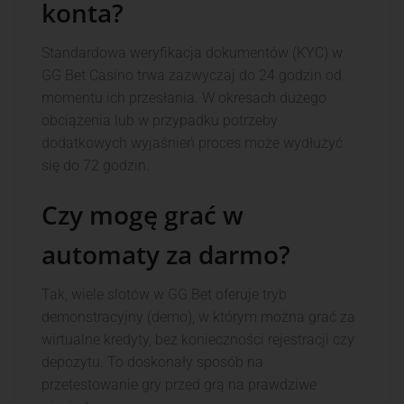
konta?
Standardowa weryfikacja dokumentów (KYC) w
GG Bet Casino trwa zazwyczaj do 24 godzin od
momentu ich przesłania. W okresach dużego
obciążenia lub w przypadku potrzeby
dodatkowych wyjaśnień proces może wydłużyć
się do 72 godzin.
Czy mogę grać w
automaty za darmo?
Tak, wiele slotów w GG Bet oferuje tryb
demonstracyjny (demo), w którym można grać za
wirtualne kredyty, bez konieczności rejestracji czy
depozytu. To doskonały sposób na
przetestowanie gry przed grą na prawdziwe