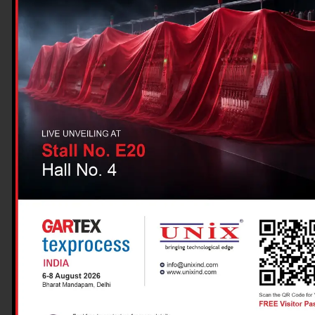
Tak, GG Bet często organizuje różnego rodzaju
turnieje i promocje z nagrodami, w których gracze
rywalizują o miejsce w rankingu na podstawie
wygranych w określonych grach. Informacje o
aktualnych turniejach znajdują się w dedykowanej
zakładce “Promocje” lub “Turnieje”.
Czy mogę ustawić limity
depozytów?
Tak, w ramach polityki odpowiedzialnej gry, w
ustawieniach konta (często w sekcji
“Odpowiedzialna gra”) możesz ustawić dzienne,
tygodniowe lub miesięczne limity depozytów.
Limity te są natychmiastowe i pomocne w
kontrolowaniu budżetu.