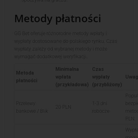
Metody płatności
GG Bet oferuje różnorodne metody wpłaty i
wypłaty dostosowane do polskiego rynku. Czas
wypłaty zależy od wybranej metody i może
wymagać dodatkowej weryfikacji.
Minimalna
Czas
Metoda
wpłata
wypłaty
Uwag
płatności
(przykładowa)
(przybliżony)
Popul
Przelewy
1-3 dni
bezpi
20 PLN
bankowe / Blik
robocze
metod
PLN.
Wypła
mogą