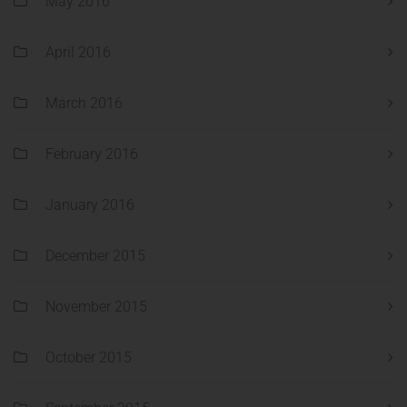
May 2016
April 2016
March 2016
February 2016
January 2016
December 2015
November 2015
October 2015