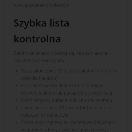
rozwiązywanie problemów.
Szybka lista
kontrolna
Zanim zaczniesz, upewnij się, że spełniasz te
podstawowe wymagania:
Masz ukończone 18 lat (lub lokalny minimalny
wiek dla hazardu).
Posiadasz ważny dokument tożsamości
(dowód osobisty lub paszport) do weryfikacji.
Masz aktywny adres e-mail i numer telefonu.
Twoje urządzenie (PC, smartfon) ma stabilne
połączenie internetowe.
Znasz lokalne przepisy podatkowe dotyczące
wygranych z kasyn posiadających licencję