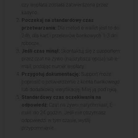
czy wypłata została zatwierdzona przez
kasyno.
Poczekaj na standardowy czas
przetwarzania:
Dla metod e-wallet jest to do
24h, dla kart i przelewów bankowych 1-3 dni
robocze.
Jeśli czas minął:
Skontaktuj się z supportem
przez czat na żywo (najszybsza opcja) lub e-
mail, podając numer wypłaty.
Przygotuj dokumentację:
Support może
poprosić o potwierdzenie z konta bankowego
lub dodatkową weryfikację. Miej ją pod ręką.
Standardowy czas oczekiwania na
odpowiedź:
Czat na żywo: natychmiast; E-
mail: do 24 godzin. Jeśli nie otrzymasz
odpowiedzi w tym czasie, wyślij
przypomnienie.