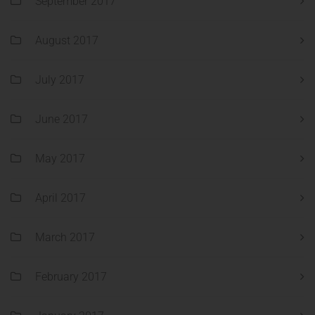
September 2017
August 2017
July 2017
June 2017
May 2017
April 2017
March 2017
February 2017