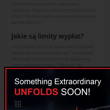
zablokowania wszystkich i anulowania
wygranych. Dotyczy to także kont tworzonych na
innych członków rodziny mieszkających pod tym
samym adresem.
Jakie są limity wypłat?
Limity wypłat zależą od statusu konta, wybranej
metody płatności oraz historii gry. Szczegółowe
informacje, w tym miesięczne lub tygodniowe
limity, znajdziesz w sekcji “Płatności” lub
“Regulamin wypłat” na swoim koncie. Dla w pełni
zweryfikowanych graczy limity są zazwyczaj
wyższe.
Czy w GG Bet są turnieje
na slotach?