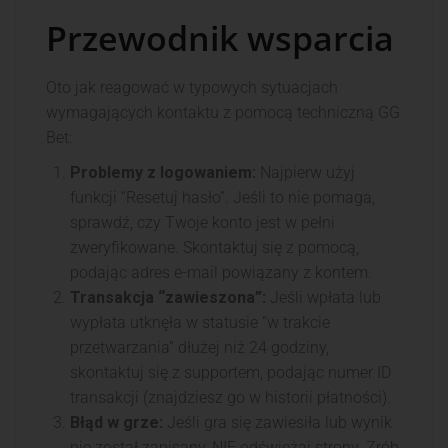
Przewodnik wsparcia
Oto jak reagować w typowych sytuacjach
wymagających kontaktu z pomocą techniczną GG
Bet:
Problemy z logowaniem:
Najpierw użyj
funkcji “Resetuj hasło”. Jeśli to nie pomaga,
sprawdź, czy Twoje konto jest w pełni
zweryfikowane. Skontaktuj się z pomocą,
podając adres e-mail powiązany z kontem.
Transakcja “zawieszona”:
Jeśli wpłata lub
wypłata utknęła w statusie “w trakcie
przetwarzania” dłużej niż 24 godziny,
skontaktuj się z supportem, podając numer ID
transakcji (znajdziesz go w historii płatności).
Błąd w grze:
Jeśli gra się zawiesiła lub wynik
nie został zapisany, NIE odświeżaj strony. Zrób