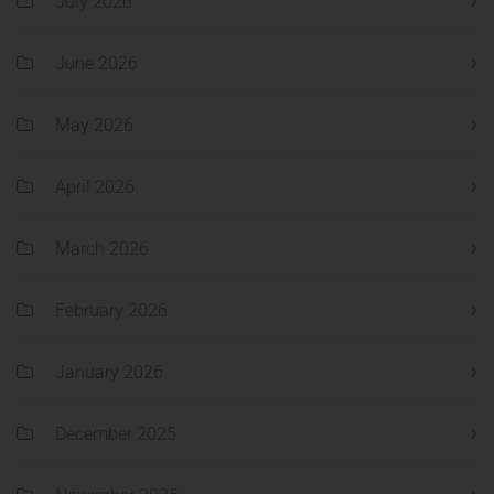
July 2026
June 2026
May 2026
April 2026
March 2026
February 2026
January 2026
December 2025