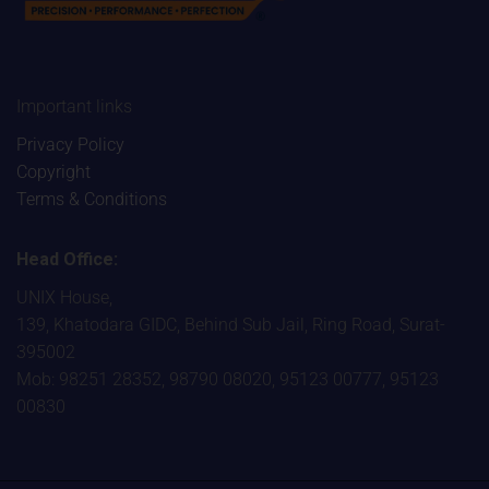
Important links
Privacy Policy
Copyright
Terms & Conditions
Head Office:
UNIX House,
139, Khatodara GIDC, Behind Sub Jail, Ring Road, Surat-
395002
Mob: 98251 28352, 98790 08020, 95123 00777, 95123
00830