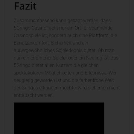
Fazit
Zusammenfassend kann gesagt werden, dass
5Gringo Casino nicht nur ein Ort für spannende
Casinospiele ist, sondern auch eine Plattform, die
Benutzerkomfort, Sicherheit und ein
außergewöhnliches Spielerlebnis bietet. Ob man
nun ein erfahrener Spieler oder ein Neuling ist, das
5Gringo bietet allen Nutzern die gleichen
spektakulären Möglichkeiten und Erlebnisse. Wer
neugierig geworden ist und die farbenfrohe Welt
der Gringos erkunden möchte, wird sicherlich nicht
enttäuscht werden.