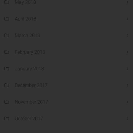
May 2018
April 2018
March 2018
February 2018
January 2018
December 2017
November 2017
October 2017