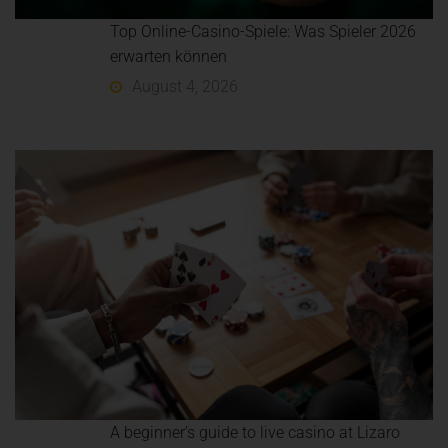
Top Online-Casino-Spiele: Was Spieler 2026
erwarten können
August 4, 2026
A beginner’s guide to live casino at Lizaro