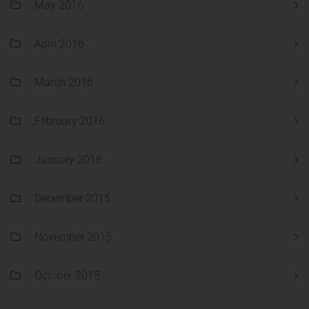
May 2016
April 2016
March 2016
February 2016
January 2016
December 2015
November 2015
October 2015