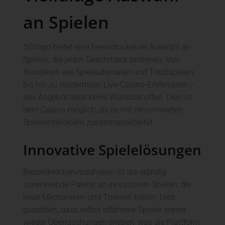
an Spielen
5Gringo bietet eine beeindruckende Auswahl an
Spielen, die jeden Geschmack bedienen. Von
Klassikern wie Spielautomaten und Tischspielen
bis hin zu modernsten Live-Casino-Erlebnissen –
das Angebot lässt keine Wünsche offen. Dies ist
dem Casino möglich, da es mit renommierten
Spieleentwicklern zusammenarbeitet.
Innovative Spielelösungen
Besonders hervorzuheben ist die ständig
zunehmende Palette an innovativen Spielen, die
neue Mechaniken und Themen bieten. Dies
garantiert, dass selbst erfahrene Spieler immer
wieder Überraschungen erleben, was die Plattform