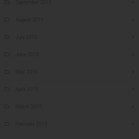
September 2015
August 2015
July 2015
June 2015
May 2015
April 2015
March 2015
February 2015