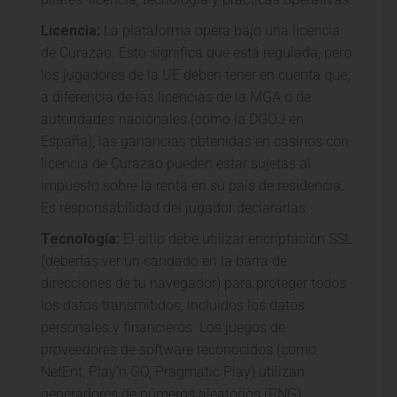
Licencia:
La plataforma opera bajo una licencia
de Curazao. Esto significa que está regulada, pero
los jugadores de la UE deben tener en cuenta que,
a diferencia de las licencias de la MGA o de
autoridades nacionales (como la DGOJ en
España), las ganancias obtenidas en casinos con
licencia de Curazao pueden estar sujetas al
impuesto sobre la renta en su país de residencia.
Es responsabilidad del jugador declararlas.
Tecnología:
El sitio debe utilizar encriptación SSL
(deberías ver un candado en la barra de
direcciones de tu navegador) para proteger todos
los datos transmitidos, incluidos los datos
personales y financieros. Los juegos de
proveedores de software reconocidos (como
NetEnt, Play’n GO, Pragmatic Play) utilizan
generadores de números aleatorios (RNG)