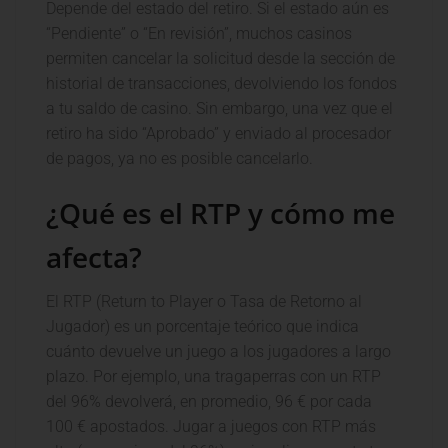
Depende del estado del retiro. Si el estado aún es
“Pendiente” o “En revisión”, muchos casinos
permiten cancelar la solicitud desde la sección de
historial de transacciones, devolviendo los fondos
a tu saldo de casino. Sin embargo, una vez que el
retiro ha sido “Aprobado” y enviado al procesador
de pagos, ya no es posible cancelarlo.
¿Qué es el RTP y cómo me
afecta?
El RTP (Return to Player o Tasa de Retorno al
Jugador) es un porcentaje teórico que indica
cuánto devuelve un juego a los jugadores a largo
plazo. Por ejemplo, una tragaperras con un RTP
del 96% devolverá, en promedio, 96 € por cada
100 € apostados. Jugar a juegos con RTP más