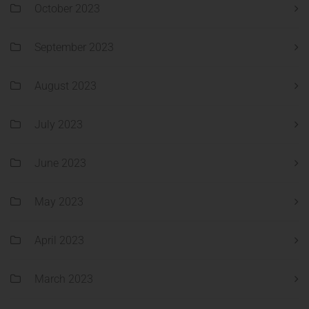
October 2023
September 2023
August 2023
July 2023
June 2023
May 2023
April 2023
March 2023