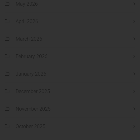
May 2026
April 2026
March 2026
February 2026
January 2026
December 2025
November 2025
October 2025