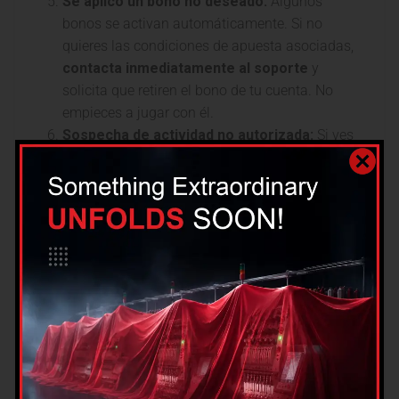
Se aplicó un bono no deseado:
Algunos
bonos se activan automáticamente. Si no
quieres las condiciones de apuesta asociadas,
contacta inmediatamente al soporte
y
solicita que retiren el bono de tu cuenta. No
empieces a jugar con él.
Sospecha de actividad no autorizada:
Si ves
apuestas que no reconoces, cambia tu
contraseña inmediatamente. Activa la
autenticación de dos factores (2FA) si está
disponible y contacta al servicio de atención al
cliente para que congelen la cuenta y la
investiguen.
Consejo de experto:
Retiro retrasado