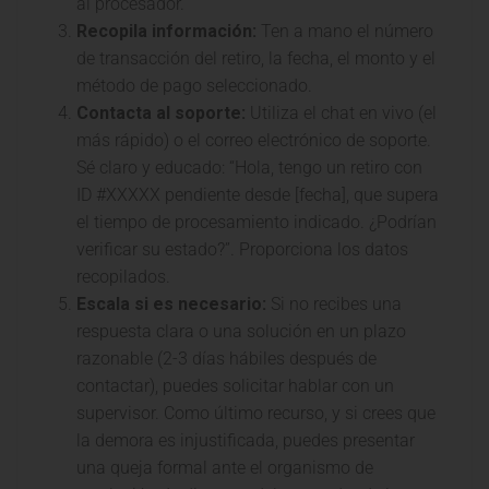
al procesador.
Recopila información:
Ten a mano el número
de transacción del retiro, la fecha, el monto y el
método de pago seleccionado.
Contacta al soporte:
Utiliza el chat en vivo (el
más rápido) o el correo electrónico de soporte.
Sé claro y educado: “Hola, tengo un retiro con
ID #XXXXX pendiente desde [fecha], que supera
el tiempo de procesamiento indicado. ¿Podrían
verificar su estado?”. Proporciona los datos
recopilados.
Escala si es necesario:
Si no recibes una
respuesta clara o una solución en un plazo
razonable (2-3 días hábiles después de
contactar), puedes solicitar hablar con un
supervisor. Como último recurso, y si crees que
la demora es injustificada, puedes presentar
una queja formal ante el organismo de