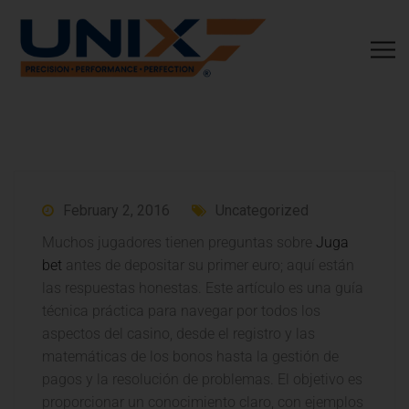
February 2, 2016
Uncategorized
Muchos jugadores tienen preguntas sobre
Juga
bet
antes de depositar su primer euro; aquí están
las respuestas honestas. Este artículo es una guía
técnica práctica para navegar por todos los
aspectos del casino, desde el registro y las
matemáticas de los bonos hasta la gestión de
pagos y la resolución de problemas. El objetivo es
proporcionar un conocimiento claro, con ejemplos