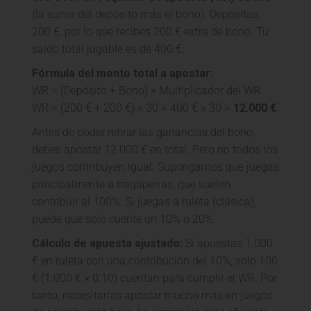
(la suma del depósito más el bono). Depósitas
200 €, por lo que recibes 200 € extra de bono. Tu
saldo total jugable es de 400 €.
Fórmula del monto total a apostar:
WR = (Depósito + Bono) × Multiplicador del WR
WR = (200 € + 200 €) × 30 = 400 € × 30 =
12.000 €
Antes de poder retirar las ganancias del bono,
debes apostar 12.000 € en total. Pero no todos los
juegos contribuyen igual. Supongamos que juegas
principalmente a tragaperras, que suelen
contribuir al 100%. Si juegas a ruleta (clásica),
puede que solo cuente un 10% o 20%.
Cálculo de apuesta ajustado:
Si apuestas 1.000
€ en ruleta con una contribución del 10%, solo 100
€ (1.000 € × 0.10) cuentan para cumplir el WR. Por
tanto, necesitarías apostar mucho más en juegos