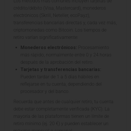
Los métodos más comunes incluyen tarjetas de
crédito/débito (Visa, Mastercard), monederos
electrónicos (Skrill, Neteller, ecoPayz),
transferencias bancarias directas y, cada vez más,
criptomonedas como Bitcoin. Los tiempos de
retiro varían significativamente:
Monederos electrónicos:
Procesamiento
más rápido, normalmente entre 0 y 24 horas
después de la aprobación del retiro.
Tarjetas y transferencias bancarias:
Pueden tardar de 1 a 5 días hábiles en
reflejarse en tu cuenta, dependiendo del
procesador y del banco.
Recuerda que antes de cualquier retiro, tu cuenta
debe estar completamente verificada (KYC). La
mayoría de las plataformas tienen un límite de
retiro mínimo (ej. 20 €) y pueden establecer un
máximo mensual o semanal.