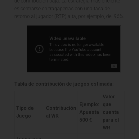
de contribución baja. La estrategia más eficiente
es centrarse en tragaperras con una tasa de
retorno al jugador (RTP) alta, por ejemplo, del 96%.
Tabla de contribución de juegos estimada:
Valor
Ejemplo:
que
Tipo de
Contribución
Apuesta
cuenta
Juego
al WR
500 €
para el
WR
Tragaperras