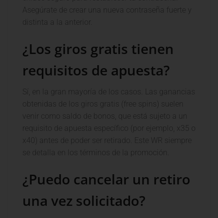
Asegúrate de crear una nueva contraseña fuerte y
distinta a la anterior.
¿Los giros gratis tienen
requisitos de apuesta?
Sí, en la gran mayoría de los casos. Las ganancias
obtenidas de los giros gratis (free spins) suelen
venir como saldo de bonos, que está sujeto a un
requisito de apuesta específico (por ejemplo, x35 o
x40) antes de poder ser retirado. Este WR siempre
se detalla en los términos de la promoción.
¿Puedo cancelar un retiro
una vez solicitado?