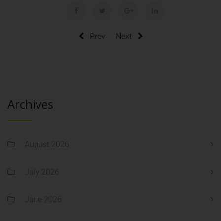
Prev
Next
Archives
August 2026
July 2026
June 2026