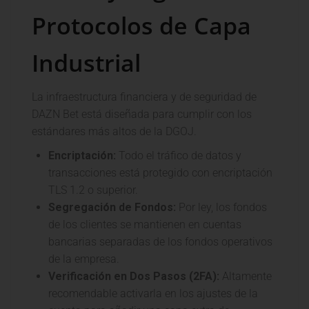
Protocolos de Capa
Industrial
La infraestructura financiera y de seguridad de
DAZN Bet está diseñada para cumplir con los
estándares más altos de la DGOJ.
Encriptación:
Todo el tráfico de datos y
transacciones está protegido con encriptación
TLS 1.2 o superior.
Segregación de Fondos:
Por ley, los fondos
de los clientes se mantienen en cuentas
bancarias separadas de los fondos operativos
de la empresa.
Verificación en Dos Pasos (2FA):
Altamente
recomendable activarla en los ajustes de la