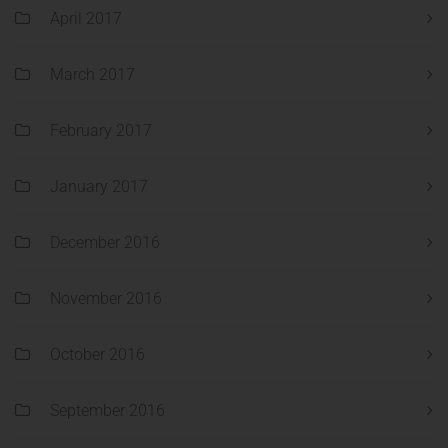
April 2017
March 2017
February 2017
January 2017
December 2016
November 2016
October 2016
September 2016