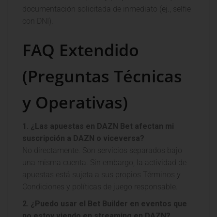
documentación solicitada de inmediato (ej., selfie
con DNI).
FAQ Extendido
(Preguntas Técnicas
y Operativas)
1. ¿Las apuestas en DAZN Bet afectan mi
suscripción a DAZN o viceversa?
No directamente. Son servicios separados bajo
una misma cuenta. Sin embargo, la actividad de
apuestas está sujeta a sus propios Términos y
Condiciones y políticas de juego responsable.
2. ¿Puedo usar el Bet Builder en eventos que
no estoy viendo en streaming en DAZN?