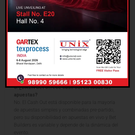
mercados complejos en pantalla grande.
5. ¿Qué sucede si una selección de mi Bet
Builder se cancela (ej., un jugador no sale al
campo)?
Según las reglas estándar, la apuesta completa se
anula y se reembolsa el importe apostado, a
menos que las condiciones específicas del Bet
Builder de ese evento indiquen lo contrario (ej., la
cuota se ajusta a 1.00 para esa selección). Revise
siempre las reglas del juego.
6. ¿DAZN Bet ofrece cash out en todas las
apuestas?
No. El Cash Out está disponible para la mayoría
de apuestas simples y combinadas pre-partido,
pero su disponibilidad en apuestas en vivo y Bet
Builders es variable y depende de la dinámica del
evento.