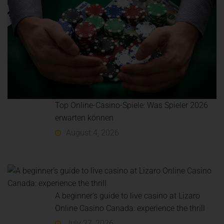
Top Online-Casino-Spiele: Was Spieler 2026
erwarten können
August 4, 2026
A beginner’s guide to live casino at Lizaro
Online Casino Canada: experience the thrill
July 27, 2026