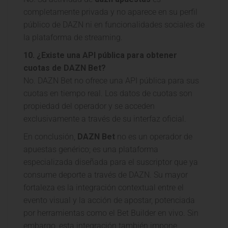
completamente privada y no aparece en su perfil
público de DAZN ni en funcionalidades sociales de
la plataforma de streaming.
10. ¿Existe una API pública para obtener
cuotas de DAZN Bet?
No. DAZN Bet no ofrece una API pública para sus
cuotas en tiempo real. Los datos de cuotas son
propiedad del operador y se acceden
exclusivamente a través de su interfaz oficial.
En conclusión,
DAZN Bet
no es un operador de
apuestas genérico; es una plataforma
especializada diseñada para el suscriptor que ya
consume deporte a través de DAZN. Su mayor
fortaleza es la integración contextual entre el
evento visual y la acción de apostar, potenciada
por herramientas como el Bet Builder en vivo. Sin
embargo, esta integración también impone