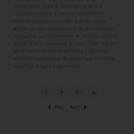
limitaciones, como la dependencia de una
suscripción activa. El éxito en este entorno
requiere entender su modelo dual de cuenta,
aplicar un rigor matemático a las promociones y
aprovechar las herramientas de apuestas en vivo
donde brilla su propuesta de valor. Opere siempre
dentro de los límites predefinidos y utilice las
robustas herramientas de control que la licencia
española obliga a proporcionar.
Prev
Next