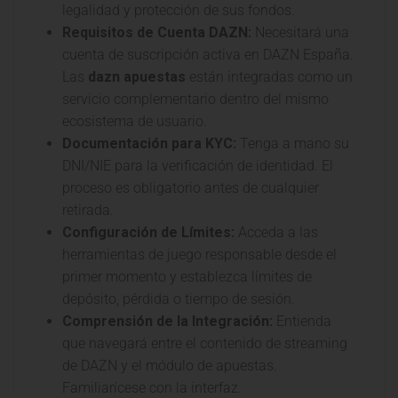
legalidad y protección de sus fondos.
Requisitos de Cuenta DAZN:
Necesitará una
cuenta de suscripción activa en DAZN España.
Las
dazn apuestas
están integradas como un
servicio complementario dentro del mismo
ecosistema de usuario.
Documentación para KYC:
Tenga a mano su
DNI/NIE para la verificación de identidad. El
proceso es obligatorio antes de cualquier
retirada.
Configuración de Límites:
Acceda a las
herramientas de juego responsable desde el
primer momento y establezca límites de
depósito, pérdida o tiempo de sesión.
Comprensión de la Integración:
Entienda
que navegará entre el contenido de streaming
de DAZN y el módulo de apuestas.
Familiarícese con la interfaz.