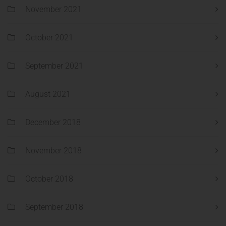
November 2021
October 2021
September 2021
August 2021
December 2018
November 2018
October 2018
September 2018