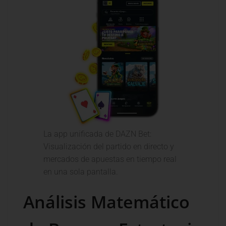
La app unificada de DAZN Bet:
Visualización del partido en directo y
mercados de apuestas en tiempo real
en una sola pantalla.
Análisis Matemático