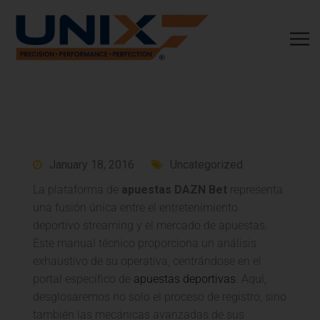
January 18, 2016
Uncategorized
La plataforma de
apuestas DAZN Bet
representa
una fusión única entre el entretenimiento
deportivo streaming y el mercado de apuestas.
Este manual técnico proporciona un análisis
exhaustivo de su operativa, centrándose en el
portal específico de
apuestas deportivas
. Aquí,
desglosaremos no solo el proceso de registro, sino
también las mecánicas avanzadas de sus