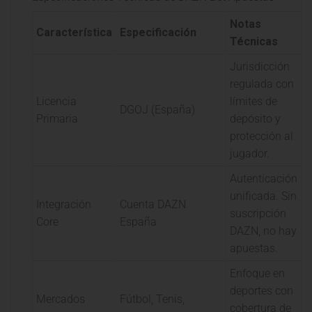
Notas
Característica
Especificación
Técnicas
Jurisdicción
regulada con
Licencia
límites de
DGOJ (España)
Primaria
depósito y
protección al
jugador.
Autenticación
unificada. Sin
Integración
Cuenta DAZN
suscripción
Core
España
DAZN, no hay
apuestas.
Enfoque en
deportes con
Mercados
Fútbol, Tenis,
cobertura de