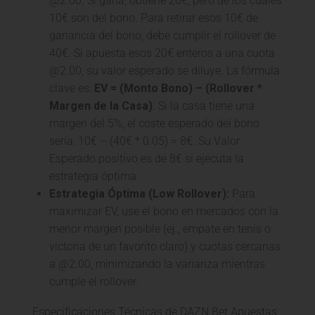
@2.00. Si gana, obtiene 20€, pero de los cuales
10€ son del bono. Para retirar esos 10€ de
ganancia del bono, debe cumplir el rollover de
40€. Si apuesta esos 20€ enteros a una cuota
@2.00, su valor esperado se diluye. La fórmula
clave es:
EV = (Monto Bono) – (Rollover *
Margen de la Casa)
. Si la casa tiene una
margen del 5%, el coste esperado del bono
sería: 10€ – (40€ * 0.05) = 8€. Su Valor
Esperado positivo es de 8€ si ejecuta la
estrategia óptima.
Estrategia Óptima (Low Rollover):
Para
maximizar EV, use el bono en mercados con la
menor margen posible (ej., empate en tenis o
victoria de un favorito claro) y cuotas cercanas
a @2.00, minimizando la varianza mientras
cumple el rollover.
Especificaciones Técnicas de DAZN Bet Apuestas