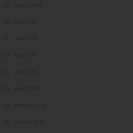
August 2018
July 2018
June 2018
May 2018
April 2018
March 2018
February 2018
January 2018