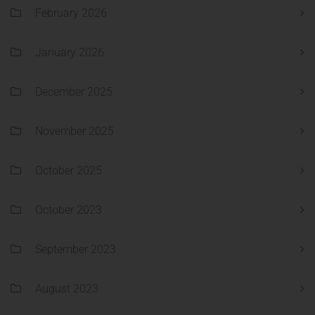
February 2026
January 2026
December 2025
November 2025
October 2025
October 2023
September 2023
August 2023