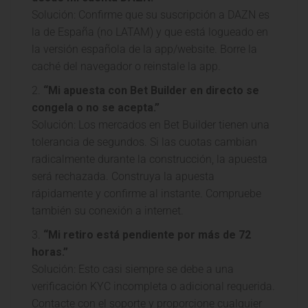
Solución: Confirme que su suscripción a DAZN es
la de España (no LATAM) y que está logueado en
la versión española de la app/website. Borre la
caché del navegador o reinstale la app.
2.
“Mi apuesta con Bet Builder en directo se
congela o no se acepta.”
Solución: Los mercados en Bet Builder tienen una
tolerancia de segundos. Si las cuotas cambian
radicalmente durante la construcción, la apuesta
será rechazada. Construya la apuesta
rápidamente y confirme al instante. Compruebe
también su conexión a internet.
3.
“Mi retiro está pendiente por más de 72
horas.”
Solución: Esto casi siempre se debe a una
verificación KYC incompleta o adicional requerida.
Contacte con el soporte y proporcione cualquier