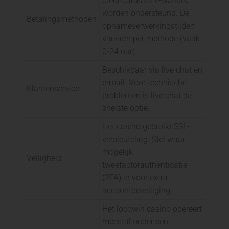
creditcards en e-wallets
worden ondersteund. De
Betalingsmethoden
opnameverwerkingstijden
variëren per methode (vaak
0-24 uur).
Beschikbaar via live chat en
e-mail. Voor technische
Klantenservice
problemen is live chat de
snelste optie.
Het casino gebruikt SSL-
versleuteling. Stel waar
mogelijk
Veiligheid
tweefactorauthenticatie
(2FA) in voor extra
accountbeveiliging.
Het locowin casino opereert
meestal onder een