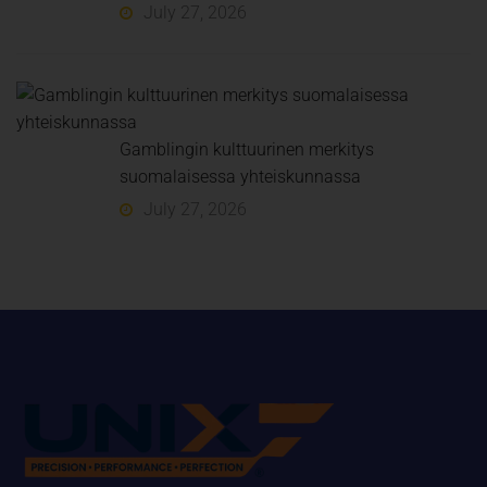
July 27, 2026
Gamblingin kulttuurinen merkitys
suomalaisessa yhteiskunnassa
July 27, 2026