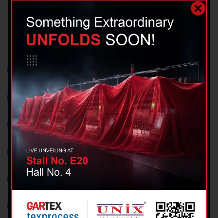
Archives
August 2026
July 2026
June 2026
May 2026
April 2026
March 2026