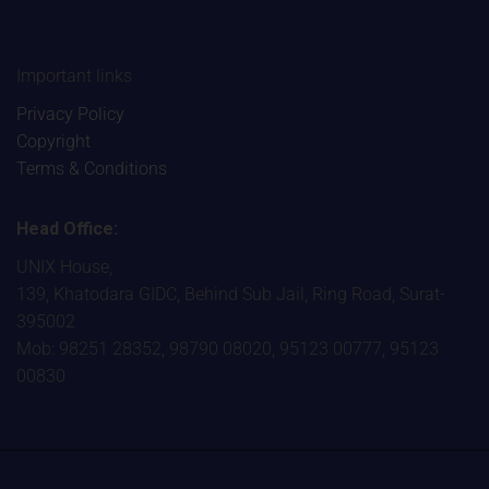
Important links
Privacy Policy
Copyright
Terms & Conditions
Head Office:
UNIX House,
139, Khatodara GIDC, Behind Sub Jail, Ring Road, Surat-
395002
Mob: 98251 28352, 98790 08020, 95123 00777, 95123
00830