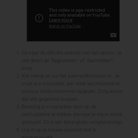
Ga naar de officiële website van het casino. Je
ziet direct de “Registreren”- of “Aanmelden”-
knop.
Klik hierop en vul het aanmeldformulier in. Je
moet je e-mailadres, een sterk wachtwoord en
soms je telefoonnummer opgeven. Zorg ervoor
dat alle gegevens kloppen.
Bevestig je e-mailadres door op de
verificatielink te klikken die naar je inbox wordt
gestuurd. Dit is een belangrijke veiligheidsstap.
Log in op je nieuwe account met je
inloggegevens.