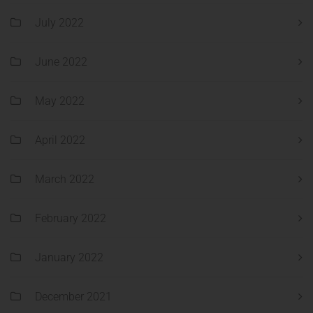
July 2022
June 2022
May 2022
April 2022
March 2022
February 2022
January 2022
December 2021