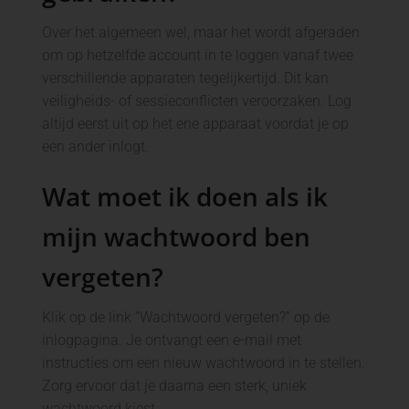
Over het algemeen wel, maar het wordt afgeraden
om op hetzelfde account in te loggen vanaf twee
verschillende apparaten tegelijkertijd. Dit kan
veiligheids- of sessieconflicten veroorzaken. Log
altijd eerst uit op het ene apparaat voordat je op
een ander inlogt.
Wat moet ik doen als ik
mijn wachtwoord ben
vergeten?
Klik op de link “Wachtwoord vergeten?” op de
inlogpagina. Je ontvangt een e-mail met
instructies om een nieuw wachtwoord in te stellen.
Zorg ervoor dat je daarna een sterk, uniek
wachtwoord kiest.