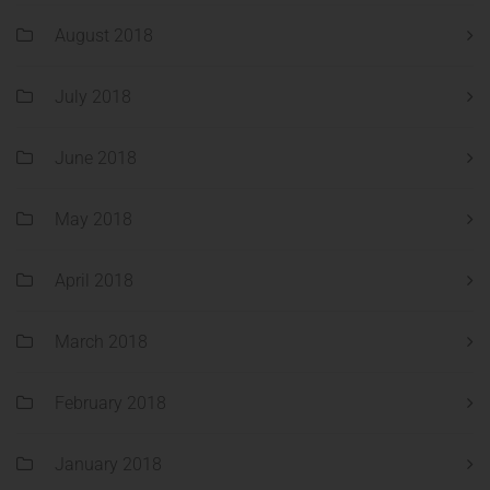
August 2018
July 2018
June 2018
May 2018
April 2018
March 2018
February 2018
January 2018