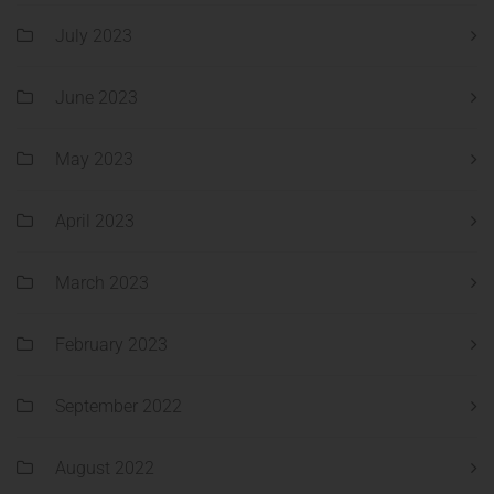
July 2023
June 2023
May 2023
April 2023
March 2023
February 2023
September 2022
August 2022