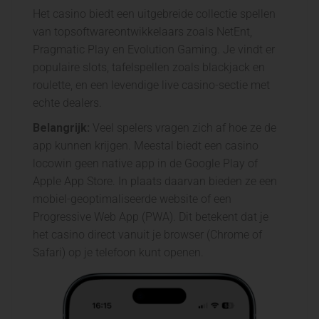
Het casino biedt een uitgebreide collectie spellen
van topsoftwareontwikkelaars zoals NetEnt,
Pragmatic Play en Evolution Gaming. Je vindt er
populaire slots, tafelspellen zoals blackjack en
roulette, en een levendige live casino-sectie met
echte dealers.
Belangrijk:
Veel spelers vragen zich af hoe ze de
app kunnen krijgen. Meestal biedt een casino
locowin geen native app in de Google Play of
Apple App Store. In plaats daarvan bieden ze een
mobiel-geoptimaliseerde website of een
Progressive Web App (PWA). Dit betekent dat je
het casino direct vanuit je browser (Chrome of
Safari) op je telefoon kunt openen.