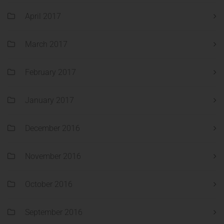
April 2017
March 2017
February 2017
January 2017
December 2016
November 2016
October 2016
September 2016