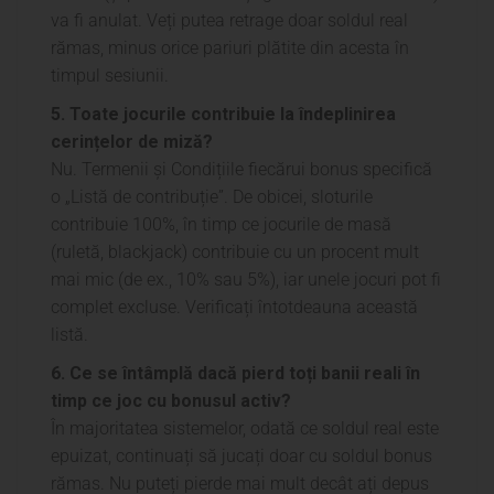
va fi anulat. Veți putea retrage doar soldul real
rămas, minus orice pariuri plătite din acesta în
timpul sesiunii.
5. Toate jocurile contribuie la îndeplinirea
cerințelor de miză?
Nu. Termenii și Condițiile fiecărui bonus specifică
o „Listă de contribuție”. De obicei, sloturile
contribuie 100%, în timp ce jocurile de masă
(ruletă, blackjack) contribuie cu un procent mult
mai mic (de ex., 10% sau 5%), iar unele jocuri pot fi
complet excluse. Verificați întotdeauna această
listă.
6. Ce se întâmplă dacă pierd toți banii reali în
timp ce joc cu bonusul activ?
În majoritatea sistemelor, odată ce soldul real este
epuizat, continuați să jucați doar cu soldul bonus
rămas. Nu puteți pierde mai mult decât ați depus