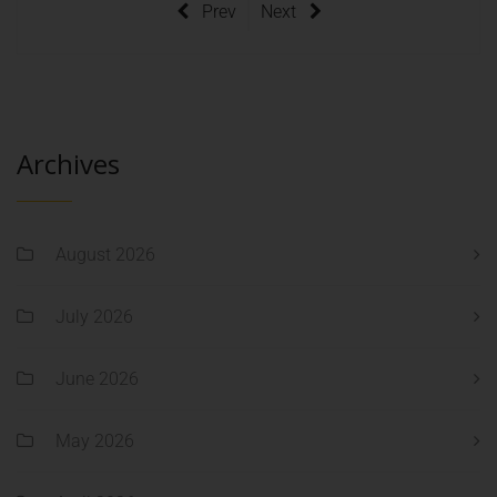
Prev
Next
Archives
August 2026
July 2026
June 2026
May 2026