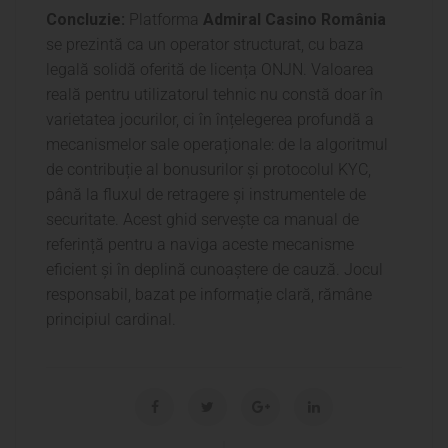
Concluzie:
Platforma
Admiral Casino România
se prezintă ca un operator structurat, cu baza
legală solidă oferită de licența ONJN. Valoarea
reală pentru utilizatorul tehnic nu constă doar în
varietatea jocurilor, ci în înțelegerea profundă a
mecanismelor sale operaționale: de la algoritmul
de contribuție al bonusurilor și protocolul KYC,
până la fluxul de retragere și instrumentele de
securitate. Acest ghid servește ca manual de
referință pentru a naviga aceste mecanisme
eficient și în deplină cunoaștere de cauză. Jocul
responsabil, bazat pe informație clară, rămâne
principiul cardinal.