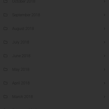
October 2018
September 2018
August 2018
July 2018
June 2018
May 2018
April 2018
March 2018