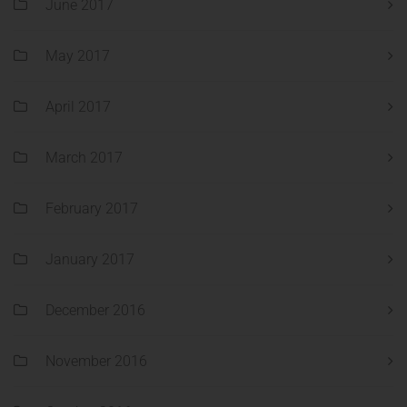
June 2017
May 2017
April 2017
March 2017
February 2017
January 2017
December 2016
November 2016