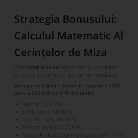
Strategia Bonusului:
Calculul Matematic Al
Cerințelor de Miza
Orice
Admiral bonus
este, în esență, un contract
cu condiții matematice. Iată cum se decodează.
Exemplu de Calcul – Bonus de Depunere 100%
până la 500 RON cu RTP 40x (B+D):
Depuneți: 300 RON
Bonus primit: 300 RON
Sold bonus (B): 300 RON
Sold bani reali (D): 300 RON
Cerința de miză (Wagering Requirement – WR):