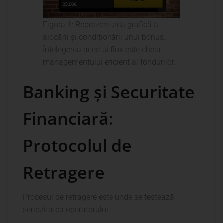
Figura 1: Reprezentarea grafică a
alocării și condiționării unui bonus.
Înțelegerea acestui flux este cheia
managementului eficient al fondurilor.
Banking și Securitate
Financiară:
Protocolul de
Retragere
Procesul de retragere este unde se testează
seriozitatea operatorului.