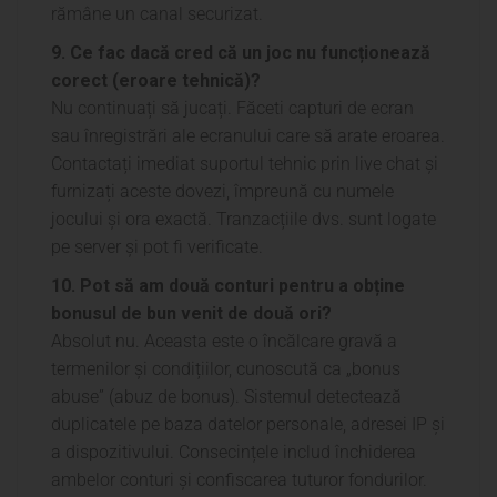
rămâne un canal securizat.
9. Ce fac dacă cred că un joc nu funcționează
corect (eroare tehnică)?
Nu continuați să jucați. Făceti capturi de ecran
sau înregistrări ale ecranului care să arate eroarea.
Contactați imediat suportul tehnic prin live chat și
furnizați aceste dovezi, împreună cu numele
jocului și ora exactă. Tranzacțiile dvs. sunt logate
pe server și pot fi verificate.
10. Pot să am două conturi pentru a obține
bonusul de bun venit de două ori?
Absolut nu. Aceasta este o încălcare gravă a
termenilor și condițiilor, cunoscută ca „bonus
abuse” (abuz de bonus). Sistemul detectează
duplicatele pe baza datelor personale, adresei IP și
a dispozitivului. Consecințele includ închiderea
ambelor conturi și confiscarea tuturor fondurilor.