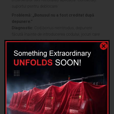
suportul pentru deblocare.
Problemă: „Bonusul nu a fost creditat după
depunere.”
Diagnostic:
Cod bonus neintrodus, depunere
făcută înainte de introducerea codului, jocuri care
nu contribuie la bonus activ.
Soluție:
Verificați dacă a trebuit să introduceți un
cod promoțional. Contactați live chat-ul cu dovada
tranzacției (ID-ul depunerii).
Problemă: „Retragerea este întârziată peste
termenul promis.”
Diagnostic:
Verificare KYC suplimentară, sărbători
bancare, investigație de securitate rutină.
Soluție:
Contactați suportul pentru un update de
status. Furnizați orice documente suplimentare
solicitate prompt.