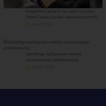
A beginner’s guide to live casino at Lizaro
Online Casino Canada: experience the thrill
July 27, 2026
Gamblingin kulttuurinen merkitys
suomalaisessa yhteiskunnassa
July 27, 2026