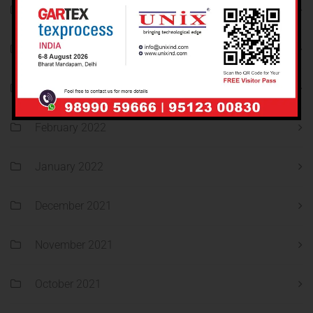
May 2022
April 2022
March 2022
February 2022
January 2022
December 2021
November 2021
October 2021