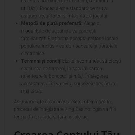
recentă a locuinței (de exemplu, o factură la
utilități). Procesul este standard pentru a
asigura securitatea și integritatea jocului.
Metodă de plată preferată:
Alege o
modalitate de depunere cu care ești
familiarizat. Platforma acceptă metode locale
populare, inclusiv carduri bancare și portofele
electronice.
Termeni și condiții:
Este recomandat să citești
secțiunea de termeni, în special partea
referitoare la bonusuri și rulaj. Înțelegerea
acestor reguli îți va evita surprizele neplăcute
mai târziu.
Asigurându-te că ai aceste elemente pregătite,
procesul de înregistrare King Casino login va fi o
formalitate rapidă și fără probleme.
Crearea Contului Tău