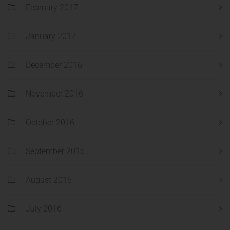
February 2017
January 2017
December 2016
November 2016
October 2016
September 2016
August 2016
July 2016