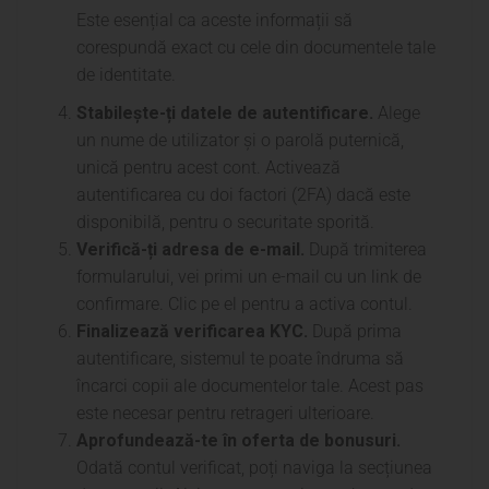
Este esențial ca aceste informații să
corespundă exact cu cele din documentele tale
de identitate.
Stabilește-ți datele de autentificare.
Alege
un nume de utilizator și o parolă puternică,
unică pentru acest cont. Activează
autentificarea cu doi factori (2FA) dacă este
disponibilă, pentru o securitate sporită.
Verifică-ți adresa de e-mail.
După trimiterea
formularului, vei primi un e-mail cu un link de
confirmare. Clic pe el pentru a activa contul.
Finalizează verificarea KYC.
După prima
autentificare, sistemul te poate îndruma să
încarci copii ale documentelor tale. Acest pas
este necesar pentru retrageri ulterioare.
Aprofundează-te în oferta de bonusuri.
Odată contul verificat, poți naviga la secțiunea