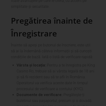
toate avantajele pe care le oferă, cu accent pe
simplitate și securitate.
Pregătirea înainte de
Înregistrare
Înainte să apeși pe butonul de înscriere, este util
să ai la îndemână câteva informații și să cunoști
condițiile de bază. Iată o listă de verificare rapidă:
Vârsta și locația:
Pentru a te înregistra pe King
Casino Ro, trebuie să ai vârsta legală de 18 ani
și să fii rezident sau să te afli în România.
Operatorul va verifica aceste date în timpul
procesului de verificare a contului (KYC).
Documente de verificare:
Pregătește-ți
buletinul sau pașaportul, precum și o dovadă