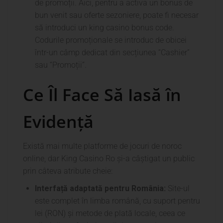
de promoții. Aici, pentru a activa un bonus de
bun venit sau oferte sezoniere, poate fi necesar
să introduci un king casino bonus code.
Codurile promoționale se introduc de obicei
într-un câmp dedicat din secțiunea “Cashier”
sau “Promoții”.
Ce Îl Face Să Iasă în
Evidență
Există mai multe platforme de jocuri de noroc
online, dar King Casino Ro și-a câștigat un public
prin câteva atribute cheie:
Interfață adaptată pentru România:
Site-ul
este complet în limba română, cu suport pentru
lei (RON) și metode de plată locale, ceea ce