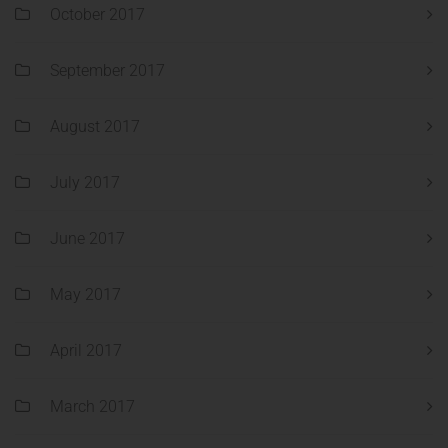
October 2017
September 2017
August 2017
July 2017
June 2017
May 2017
April 2017
March 2017