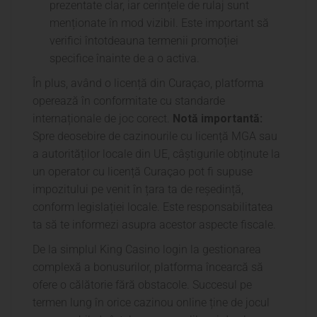
prezentate clar, iar cerințele de rulaj sunt
menționate în mod vizibil. Este important să
verifici întotdeauna termenii promoției
specifice înainte de a o activa.
În plus, având o licență din Curaçao, platforma
operează în conformitate cu standarde
internaționale de joc corect.
Notă importantă:
Spre deosebire de cazinourile cu licență MGA sau
a autorităților locale din UE, câștigurile obținute la
un operator cu licență Curaçao pot fi supuse
impozitului pe venit în țara ta de reședință,
conform legislației locale. Este responsabilitatea
ta să te informezi asupra acestor aspecte fiscale.
De la simplul King Casino login la gestionarea
complexă a bonusurilor, platforma încearcă să
ofere o călătorie fără obstacole. Succesul pe
termen lung în orice cazinou online ține de jocul