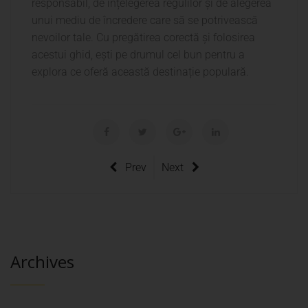
responsabil, de înțelegerea regulilor și de alegerea
unui mediu de încredere care să se potrivească
nevoilor tale. Cu pregătirea corectă și folosirea
acestui ghid, ești pe drumul cel bun pentru a
explora ce oferă această destinație populară.
Prev
Next
Archives