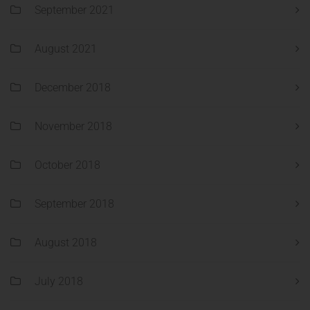
September 2021
August 2021
December 2018
November 2018
October 2018
September 2018
August 2018
July 2018