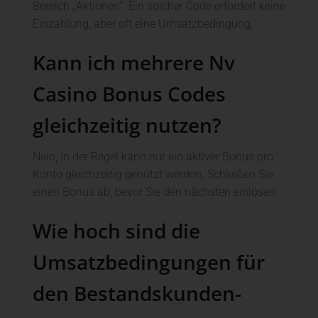
Bereich „Aktionen“. Ein solcher Code erfordert keine
Einzahlung, aber oft eine Umsatzbedingung.
Kann ich mehrere Nv
Casino Bonus Codes
gleichzeitig nutzen?
Nein, in der Regel kann nur ein aktiver Bonus pro
Konto gleichzeitig genutzt werden. Schließen Sie
einen Bonus ab, bevor Sie den nächsten einlösen.
Wie hoch sind die
Umsatzbedingungen für
den Bestandskunden-