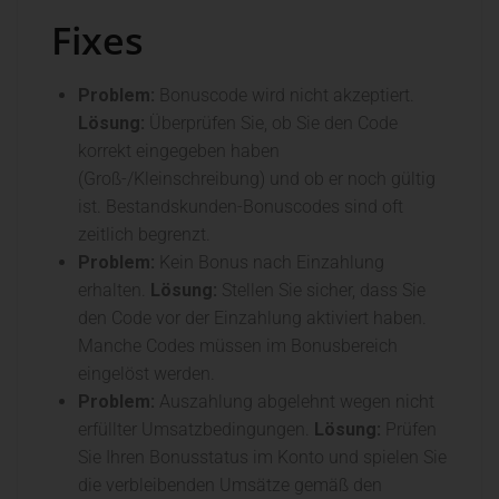
Fixes
Problem:
Bonuscode wird nicht akzeptiert.
Lösung:
Überprüfen Sie, ob Sie den Code
korrekt eingegeben haben
(Groß-/Kleinschreibung) und ob er noch gültig
ist. Bestandskunden-Bonuscodes sind oft
zeitlich begrenzt.
Problem:
Kein Bonus nach Einzahlung
erhalten.
Lösung:
Stellen Sie sicher, dass Sie
den Code vor der Einzahlung aktiviert haben.
Manche Codes müssen im Bonusbereich
eingelöst werden.
Problem:
Auszahlung abgelehnt wegen nicht
erfüllter Umsatzbedingungen.
Lösung:
Prüfen
Sie Ihren Bonusstatus im Konto und spielen Sie
die verbleibenden Umsätze gemäß den