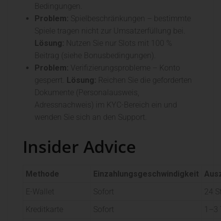
Bedingungen.
Problem:
Spielbeschränkungen – bestimmte
Spiele tragen nicht zur Umsatzerfüllung bei.
Lösung:
Nutzen Sie nur Slots mit 100 %
Beitrag (siehe Bonusbedingungen).
Problem:
Verifizierungsprobleme – Konto
gesperrt.
Lösung:
Reichen Sie die geforderten
Dokumente (Personalausweis,
Adressnachweis) im KYC-Bereich ein und
wenden Sie sich an den Support.
Insider Advice
Methode
Einzahlungsgeschwindigkeit
Ausz
E-Wallet
Sofort
24 S
Kreditkarte
Sofort
1–3 