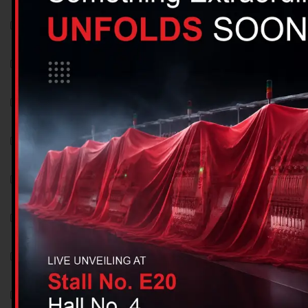
February 2018
January 2018
December 2017
November 2017
October 2017
September 2017
August 2017
July 2017