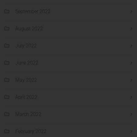
September 2022
August 2022
July 2022
June 2022
May 2022
April 2022
March 2022
February 2022