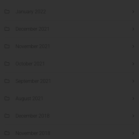
January 2022
December 2021
November 2021
October 2021
September 2021
August 2021
December 2018
November 2018