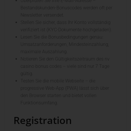
Überprüfen Sie Ihre E-Mail-Adresse –
Bestandskunden-Bonuscodes werden oft per
Newsletter versendet.
Stellen Sie sicher, dass Ihr Konto vollständig
verifiziert ist (KYC-Dokumente hochgeladen).
Lesen Sie die Bonusbedingungen genau:
Umsatzanforderungen, Mindesteinzahlung,
maximale Auszahlung.
Notieren Sie den Gültigkeitszeitraum des nv
casino bonus codes – viele sind nur 7 Tage
gültig.
Testen Sie die mobile Webseite – die
progressive Web-App (PWA) lässt sich über
den Browser starten und bietet vollen
Funktionsumfang.
Registration