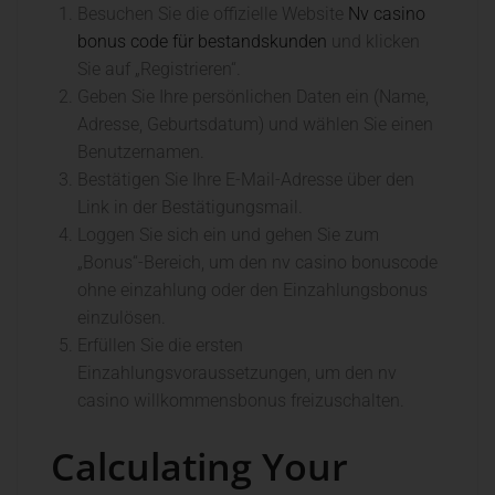
Besuchen Sie die offizielle Website
Nv casino
bonus code für bestandskunden
und klicken
Sie auf „Registrieren“.
Geben Sie Ihre persönlichen Daten ein (Name,
Adresse, Geburtsdatum) und wählen Sie einen
Benutzernamen.
Bestätigen Sie Ihre E-Mail-Adresse über den
Link in der Bestätigungsmail.
Loggen Sie sich ein und gehen Sie zum
„Bonus“-Bereich, um den nv casino bonuscode
ohne einzahlung oder den Einzahlungsbonus
einzulösen.
Erfüllen Sie die ersten
Einzahlungsvoraussetzungen, um den nv
casino willkommensbonus freizuschalten.
Calculating Your