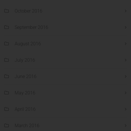
October 2016
September 2016
August 2016
July 2016
June 2016
May 2016
April 2016
March 2016