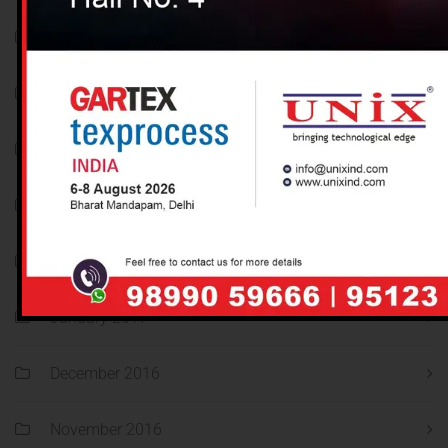
June 2017
May 2017
April 2017
March 2017
February 2017
January 2017
December 2016
November 2016