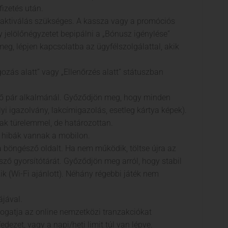
izetés után.
aktiválás szükséges. A kassza vagy a promóciós
y jelölőnégyzetet bepipálni a „Bónusz igénylése”
 meg, lépjen kapcsolatba az ügyfélszolgálattal, akik
gozás alatt” vagy „Ellenőrzés alatt” státuszban
ső pár alkalmánál. Győződjön meg, hogy minden
i igazolvány, lakcímigazolás, esetleg kártya képek).
nak türelemmel, de határozottan.
i hibák vannak a mobilon.
a böngésző oldalt. Ha nem működik, töltse újra az
ző gyorsítótárát. Győződjön meg arról, hogy stabil
ik (Wi-Fi ajánlott). Néhány régebbi játék nem
ájával.
ogatja az online nemzetközi tranzakciókat
edezet, vagy a napi/heti limit túl van lépve.