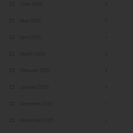
June 2026
May 2026
April 2026
March 2026
February 2026
January 2026
December 2025
November 2025