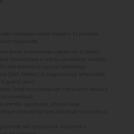
ok.
inden szükséges feltétel teljesül-e. Ez percekbe
síthet meg később.
kell lennie. A kaszinónak jogköre van az életkor
sének elmulasztása a számla zárolásához vezethet.
Ön által birtokolt és használt bankkártya
ca (Skrill, Neteller). A magyarországi felhasználók
is gyakori opció.
lyhez Önnek hozzáférése van. Erre a címre érkezik a
os kommunikáció.
s személyi igazolványt, útlevelet vagy
biztosan szükség lesz ezek digitalizált másolatára a
 területén kell tartózkodnia. A platform a