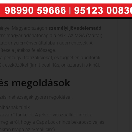
ncszám: 8048/JAZ2020-xxx) engedélye alatt
litását és a tisztességes játék technikai kereteit. A
 fontos különbséget:
eményei Magyarországon
személyi jövedelemadó
 nem magyar adóhatóság alá esik. Az MGA (Máltai)
ltatók nyereményei általában adómentesek. A
tése a játékos felelőssége.
 a pénzügyi tranzakciókat, és független auditorok
ék eszközöket (limit-beállítás, önkizárás) is kínál.
és megoldások
tézési nehézségek gyors megoldásai.
hibásnak tűnik.
zavam” funkciót. A jelszó-visszaállító linket a
 meg arról, hogy a Caps Lock nincs bekapcsolva, és
yakran maga az e-mail cím).