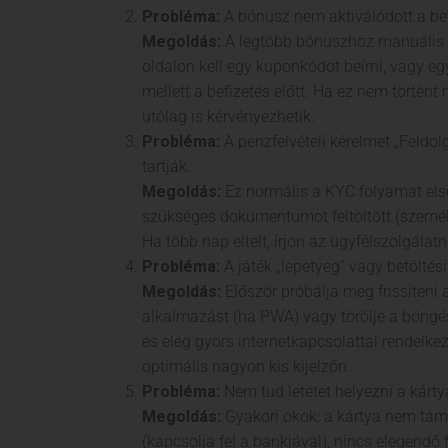
Probléma:
A bónusz nem aktiválódott a bef
Megoldás:
A legtöbb bónuszhoz manuális 
oldalon kell egy kuponkódot beírni, vagy eg
mellett a befizetés előtt. Ha ez nem történt
utólag is kérvényezhetik.
Probléma:
A pénzfelvételi kérelmet „Feldol
tartják.
Megoldás:
Ez normális a KYC folyamat el
szükséges dokumentumot feltöltött (személy
Ha több nap eltelt, írjon az ügyfélszolgálat
Probléma:
A játék „lepetyeg” vagy betöltés
Megoldás:
Először próbálja meg frissíteni 
alkalmazást (ha PWA) vagy törölje a böngés
és elég gyors internetkapcsolattal rendelkez
optimális nagyon kis kijelzőn.
Probléma:
Nem tud letétet helyezni a kárty
Megoldás:
Gyakori okok: a kártya nem tám
(kapcsolja fel a bankjával), nincs elegendő f