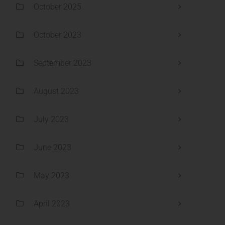
October 2025
October 2023
September 2023
August 2023
July 2023
June 2023
May 2023
April 2023