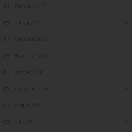
February 2017
January 2017
December 2016
November 2016
October 2016
September 2016
August 2016
July 2016