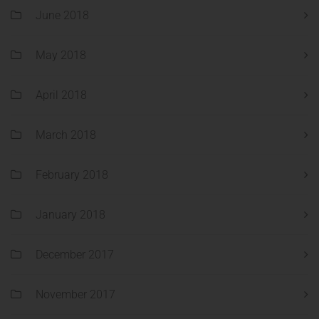
June 2018
May 2018
April 2018
March 2018
February 2018
January 2018
December 2017
November 2017