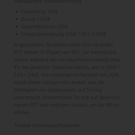
Management. Beispielrechnung:
Einzahlung: 100€
Bonus: +100€
Gesamtbankroll: 200€
Umsatzanforderung: 200€ * 30 = 6.000€
Angenommen, Sie spielen einen Slot mit einem
RTP (Return to Player) von 96%. Der theoretische
Verlust während des Umsatzerfüllens beträgt etwa
4% des gesetzten Gesamtumsatzes, also 6.000€ *
0,04 = 240€. Ihre ursprüngliche Bankroll von 200€
würde diesen Verlust nicht decken, was die
Wichtigkeit von Spielauswahl und Timing
unterstreicht. Konzentrieren Sie sich auf Spiele mit
hohem RTP und niedrigem Varianz, um die WR zu
erfüllen.
Tonybet Schnellspezifikationen