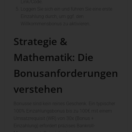
Link/Code.
Loggen Sie sich ein und führen Sie eine erste
Einzahlung durch, um ggf. den
Willkommensbonus zu aktivieren.
Strategie &
Mathematik: Die
Bonusanforderungen
verstehen
Bonusse sind kein reines Geschenk. Ein typischer
100% Einzahlungsbonus bis zu 100€ mit einem
Umsatzrequisit (WR) von 30x (Bonus +
Einzahlung) erfordert präzises Bankroll-