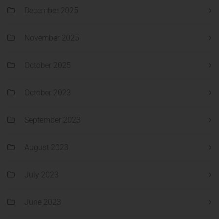
December 2025
November 2025
October 2025
October 2023
September 2023
August 2023
July 2023
June 2023