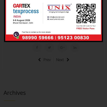
Bereitschaft, die Sicherheitseinstellungen aktiv zu
konfigurieren. Diese
Tonybet Erfahrungen
zeigen,
dass die Plattform für technisch versierte Spieler
geeignet ist, die die Risiken verstehen und
strategisch handeln.
Prev
Next
Archives