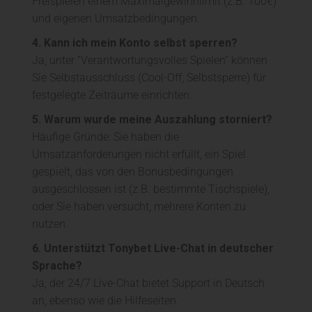
Freispielen einem Maximalgewinnlimit (z.B. 100€)
und eigenen Umsatzbedingungen.
4. Kann ich mein Konto selbst sperren?
Ja, unter “Verantwortungsvolles Spielen” können
Sie Selbstausschluss (Cool-Off, Selbstsperre) für
festgelegte Zeiträume einrichten.
5. Warum wurde meine Auszahlung storniert?
Häufige Gründe: Sie haben die
Umsatzanforderungen nicht erfüllt, ein Spiel
gespielt, das von den Bonusbedingungen
ausgeschlossen ist (z.B. bestimmte Tischspiele),
oder Sie haben versucht, mehrere Konten zu
nutzen.
6. Unterstützt Tonybet Live-Chat in deutscher
Sprache?
Ja, der 24/7 Live-Chat bietet Support in Deutsch
an, ebenso wie die Hilfeseiten.