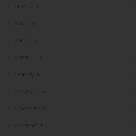
June 2016
May 2016
April 2016
March 2016
February 2016
January 2016
December 2015
November 2015