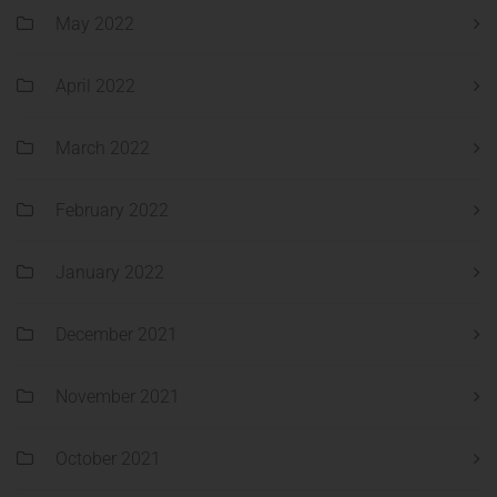
May 2022
April 2022
March 2022
February 2022
January 2022
December 2021
November 2021
October 2021