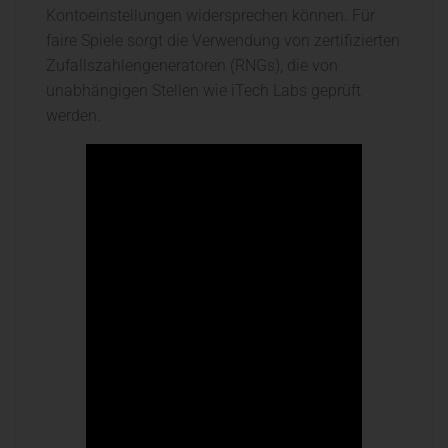
Kontoeinstellungen widersprechen können. Für
faire Spiele sorgt die Verwendung von zertifizierten
Zufallszahlengeneratoren (RNGs), die von
unabhängigen Stellen wie iTech Labs geprüft
werden.