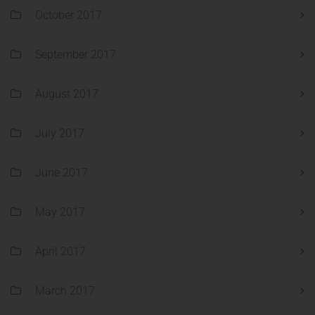
October 2017
September 2017
August 2017
July 2017
June 2017
May 2017
April 2017
March 2017