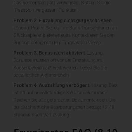
Casino-Domain (.at) verwenden. Nutzen Sie die
“Passwort vergessen”-Funktion.
Problem 2: Einzahlung nicht gutgeschrieben.
Lösung: Prüfen Sie, ob Ihre Bank Transaktionen an
Glücksspielanbieter erlaubt. Kontaktieren Sie den
Support sofort mit dem Transaktionsbeleg.
Problem 3: Bonus nicht aktiviert.
Lösung:
Bonusse müssen oft vor der Einzahlung im
Kassenbereich aktiviert werden. Lesen Sie die
spezifischen Aktionsregeln.
Problem 4: Auszahlung verzögert.
Lösung: Dies
ist oft auf unvollständige KYC zurückzuführen.
Reichen Sie alle geforderten Dokumente nach. Die
durchschnittliche Bearbeitungszeit beträgt 12-48
Stunden nach Verifizierung.