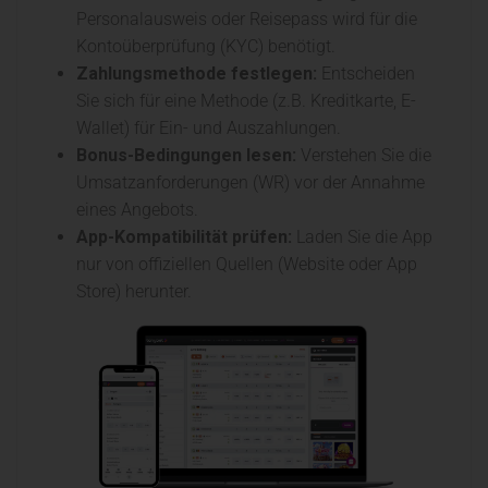
Personalausweis oder Reisepass wird für die
Kontoüberprüfung (KYC) benötigt.
Zahlungsmethode festlegen:
Entscheiden
Sie sich für eine Methode (z.B. Kreditkarte, E-
Wallet) für Ein- und Auszahlungen.
Bonus-Bedingungen lesen:
Verstehen Sie die
Umsatzanforderungen (WR) vor der Annahme
eines Angebots.
App-Kompatibilität prüfen:
Laden Sie die App
nur von offiziellen Quellen (Website oder App
Store) herunter.