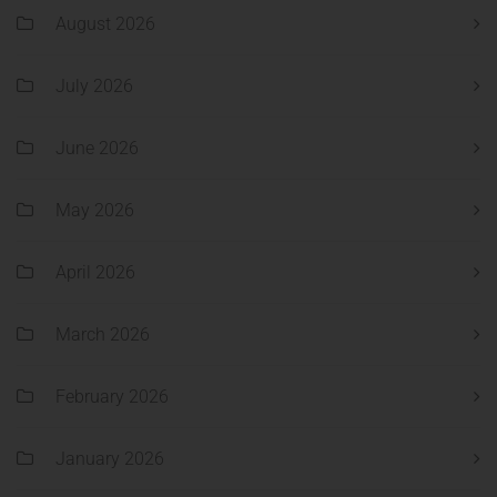
August 2026
July 2026
June 2026
May 2026
April 2026
March 2026
February 2026
January 2026