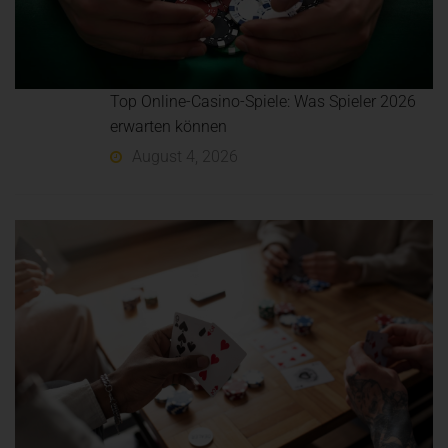
Top Online-Casino-Spiele: Was Spieler 2026
erwarten können
August 4, 2026