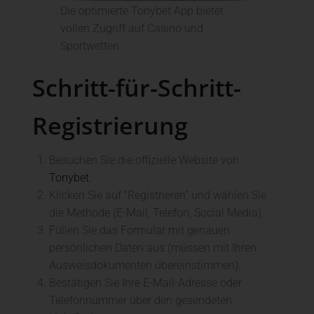
Die optimierte Tonybet App bietet
vollen Zugriff auf Casino und
Sportwetten.
Schritt-für-Schritt-
Registrierung
Besuchen Sie die offizielle Website von
Tonybet
.
Klicken Sie auf “Registrieren” und wählen Sie
die Methode (E-Mail, Telefon, Social Media).
Füllen Sie das Formular mit genauen
persönlichen Daten aus (müssen mit Ihren
Ausweisdokumenten übereinstimmen).
Bestätigen Sie Ihre E-Mail-Adresse oder
Telefonnummer über den gesendeten