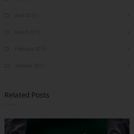
April 2015
March 2015
February 2015
January 2015
Related Posts