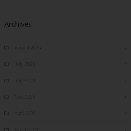
Archives
August 2026
July 2026
June 2026
May 2026
April 2026
March 2026