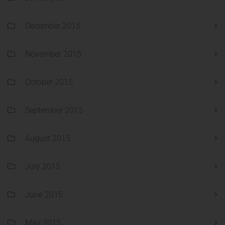
December 2015
November 2015
October 2015
September 2015
August 2015
July 2015
June 2015
May 2015