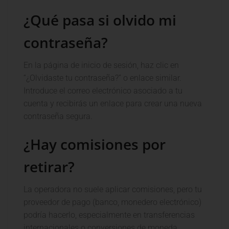
¿Qué pasa si olvido mi
contraseña?
En la página de inicio de sesión, haz clic en
“¿Olvidaste tu contraseña?” o enlace similar.
Introduce el correo electrónico asociado a tu
cuenta y recibirás un enlace para crear una nueva
contraseña segura.
¿Hay comisiones por
retirar?
La operadora no suele aplicar comisiones, pero tu
proveedor de pago (banco, monedero electrónico)
podría hacerlo, especialmente en transferencias
internacionales o conversiones de moneda.