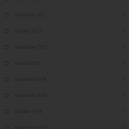
November 2021
October 2021
September 2021
August 2021
December 2018
November 2018
October 2018
September 2018