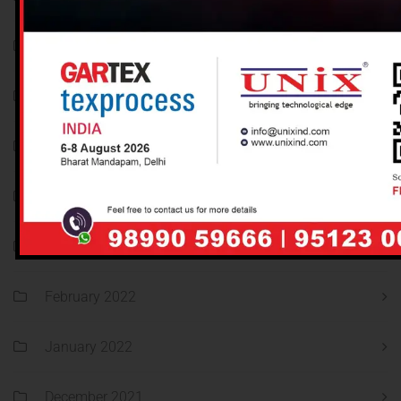
July 2022
June 2022
May 2022
April 2022
March 2022
February 2022
January 2022
December 2021