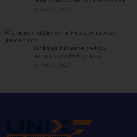
Online Casino Canada: experience the thrill
July 27, 2026
Gamblingin kulttuurinen merkitys
suomalaisessa yhteiskunnassa
July 27, 2026