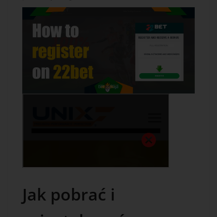
Jak pobrać i