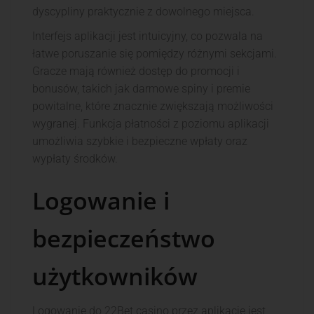
dyscypliny praktycznie z dowolnego miejsca.
Interfejs aplikacji jest intuicyjny, co pozwala na
łatwe poruszanie się pomiędzy różnymi sekcjami.
Gracze mają również dostęp do promocji i
bonusów, takich jak darmowe spiny i premie
powitalne, które znacznie zwiększają możliwości
wygranej. Funkcja płatności z poziomu aplikacji
umożliwia szybkie i bezpieczne wpłaty oraz
wypłaty środków.
Logowanie i
bezpieczeństwo
użytkowników
Logowanie do 22Bet casino przez aplikację jest