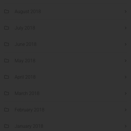
August 2018
July 2018
June 2018
May 2018
April 2018
March 2018
February 2018
January 2018