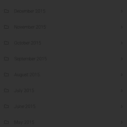
December 2015
November 2015
October 2015
September 2015
August 2015
July 2015
June 2015
May 2015