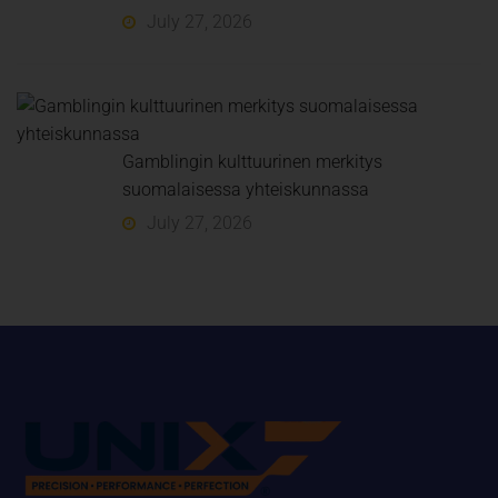
July 27, 2026
Gamblingin kulttuurinen merkitys
suomalaisessa yhteiskunnassa
July 27, 2026