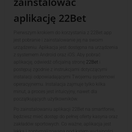
zainstalować
aplikację 22Bet
Pierwszym krokiem do korzystania z 22Bet app
jest pobranie i zainstalowanie jej na swoim
urządzeniu. Aplikacja jest dostępna na urządzenia
z systemem Android oraz iOS. Aby pobrać
aplikację, odwiedź oficjalną stronę
22Bet
i
postępuj zgodnie z instrukcjami dotyczącymi
instalacji odpowiadającymi Twojemu systemowi
operacyjnemu. Instalacja zajmuje tylko kilka
minut, a proces jest intuicyjny, nawet dla
początkujących użytkowników.
Po zainstalowaniu aplikacji 22Bet na smartfonie,
będziesz mieć dostęp do pełnej oferty kasyna oraz
zakładów sportowych. Co ważne, aplikacja jest
lekka i zoptymalizowana pod kątem wydajności,