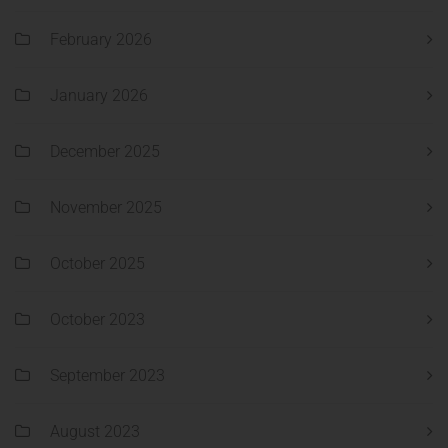
February 2026
January 2026
December 2025
November 2025
October 2025
October 2023
September 2023
August 2023