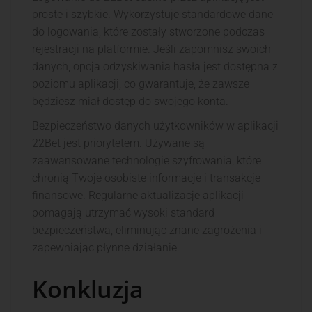
proste i szybkie. Wykorzystuje standardowe dane
do logowania, które zostały stworzone podczas
rejestracji na platformie. Jeśli zapomnisz swoich
danych, opcja odzyskiwania hasła jest dostępna z
poziomu aplikacji, co gwarantuje, że zawsze
będziesz miał dostęp do swojego konta.
Bezpieczeństwo danych użytkowników w aplikacji
22Bet jest priorytetem. Używane są
zaawansowane technologie szyfrowania, które
chronią Twoje osobiste informacje i transakcje
finansowe. Regularne aktualizacje aplikacji
pomagają utrzymać wysoki standard
bezpieczeństwa, eliminując znane zagrożenia i
zapewniając płynne działanie.
Konkluzja