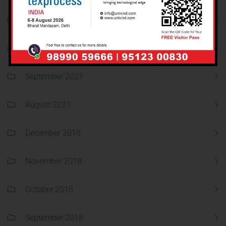
November 2021
October 2021
September 2021
August 2021
December 2018
November 2018
October 2018
September 2018