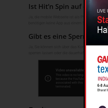
Ist Hit’n Spin auf dem H
Ja, die mobile Webseite ist als PWA optimiert 
benötigen keine App aus einem Store.
Gibt es eine Sperrliste fü
Ja, Sie können sich über das Konto selbst für
sperren lassen oder die dauerhafte Selbstsperr