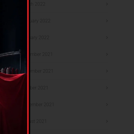
March 2022
February 2022
January 2022
December 2021
November 2021
October 2021
September 2021
August 2021