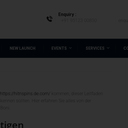
Enquiry :
+91 95123 00830
enqu
NEW LAUNCH
EVENTS
SERVICES
C
https://hitnspins.de.com/
kommen, dieser Leitfaden
kennen sollten. Hier erfahren Sie alles von der
 Boni.
tigen