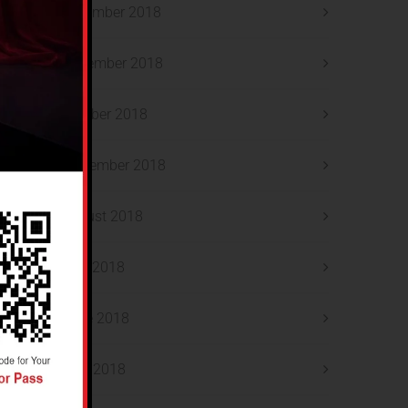
December 2018
November 2018
October 2018
September 2018
August 2018
July 2018
June 2018
May 2018