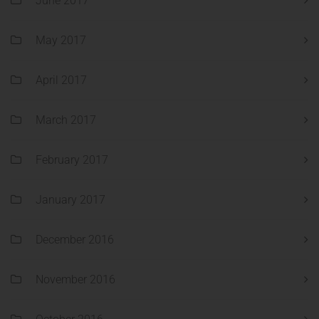
June 2017
May 2017
April 2017
March 2017
February 2017
January 2017
December 2016
November 2016