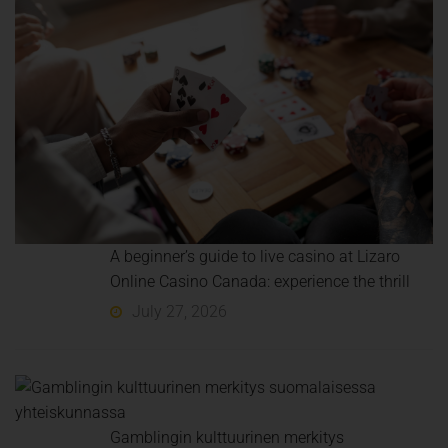
A beginner’s guide to live casino at Lizaro
Online Casino Canada: experience the thrill
July 27, 2026
Gamblingin kulttuurinen merkitys