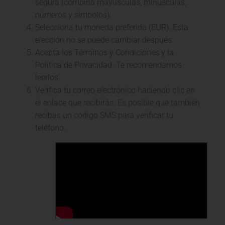
segura (combina mayúsculas, minúsculas,
números y símbolos).
Selecciona tu moneda preferida (EUR). Esta
elección no se puede cambiar después.
Acepta los Términos y Condiciones y la
Política de Privacidad. Te recomendamos
leerlos.
Verifica tu correo electrónico haciendo clic en
el enlace que recibirás. Es posible que también
recibas un código SMS para verificar tu
teléfono.