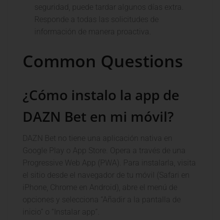
seguridad, puede tardar algunos días extra.
Responde a todas las solicitudes de
información de manera proactiva.
Common Questions
¿Cómo instalo la app de
DAZN Bet en mi móvil?
DAZN Bet no tiene una aplicación nativa en
Google Play o App Store. Opera a través de una
Progressive Web App (PWA). Para instalarla, visita
el sitio desde el navegador de tu móvil (Safari en
iPhone, Chrome en Android), abre el menú de
opciones y selecciona “Añadir a la pantalla de
inicio” o “Instalar app”.