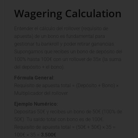
Wagering Calculation
Entender el cálculo del rollover (requisito de
apuesta) de un bono es fundamental para
gestionar tu bankroll y poder retirar ganancias.
Supongamos que recibes un bono de depósito del
100% hasta 100€ con un rollover de 35x (la suma
del depósito + el bono).
Fórmula General:
Requisito de apuesta total = (Depósito + Bono) ×
Multiplicador del rollover
Ejemplo Numérico:
Depositas 50€ y recibes un bono de 50€ (100% de
50€). Tu saldo total con bono es de 100€.
Requisito de apuesta total = (50€ + 50€) × 35 =
100€ × 35 =
3.500€