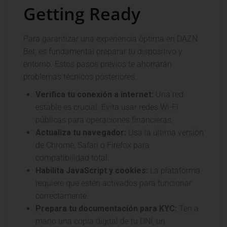
Getting Ready
Para garantizar una experiencia óptima en DAZN
Bet, es fundamental preparar tu dispositivo y
entorno. Estos pasos previos te ahorrarán
problemas técnicos posteriores.
Verifica tu conexión a internet:
Una red
estable es crucial. Evita usar redes Wi-Fi
públicas para operaciones financieras.
Actualiza tu navegador:
Usa la última versión
de Chrome, Safari o Firefox para
compatibilidad total.
Habilita JavaScript y cookies:
La plataforma
requiere que estén activados para funcionar
correctamente.
Prepara tu documentación para KYC:
Ten a
mano una copia digital de tu DNI, un