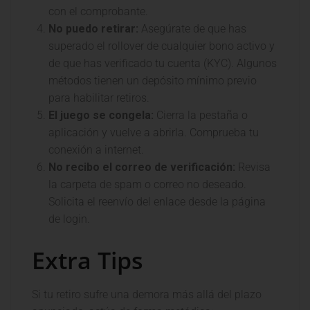
con el comprobante.
No puedo retirar:
Asegúrate de que has
superado el rollover de cualquier bono activo y
de que has verificado tu cuenta (KYC). Algunos
métodos tienen un depósito mínimo previo
para habilitar retiros.
El juego se congela:
Cierra la pestaña o
aplicación y vuelve a abrirla. Comprueba tu
conexión a internet.
No recibo el correo de verificación:
Revisa
la carpeta de spam o correo no deseado.
Solicita el reenvío del enlace desde la página
de login.
Extra Tips
Si tu retiro sufre una demora más allá del plazo