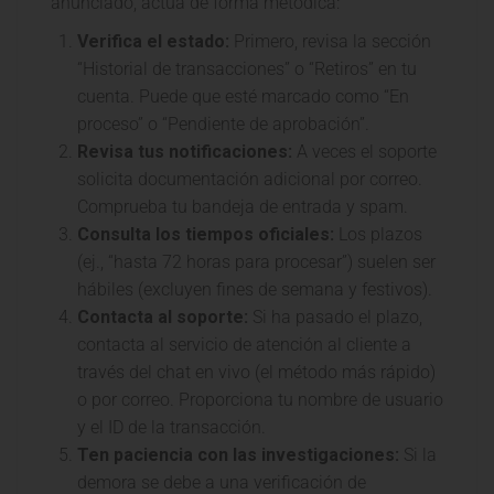
anunciado, actúa de forma metódica:
Verifica el estado:
Primero, revisa la sección
“Historial de transacciones” o “Retiros” en tu
cuenta. Puede que esté marcado como “En
proceso” o “Pendiente de aprobación”.
Revisa tus notificaciones:
A veces el soporte
solicita documentación adicional por correo.
Comprueba tu bandeja de entrada y spam.
Consulta los tiempos oficiales:
Los plazos
(ej., “hasta 72 horas para procesar”) suelen ser
hábiles (excluyen fines de semana y festivos).
Contacta al soporte:
Si ha pasado el plazo,
contacta al servicio de atención al cliente a
través del chat en vivo (el método más rápido)
o por correo. Proporciona tu nombre de usuario
y el ID de la transacción.
Ten paciencia con las investigaciones:
Si la
demora se debe a una verificación de