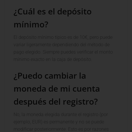
¿Cuál es el depósito
mínimo?
El depósito mínimo típico es de 10€, pero puede
variar ligeramente dependiendo del método de
pago elegido. Siempre puedes verificar el monto
mínimo exacto en la caja de depósito.
¿Puedo cambiar la
moneda de mi cuenta
después del registro?
No, la moneda elegida durante el registro (por
ejemplo, EUR) es permanente y no se puede
modificar posteriormente. Esto es por razones