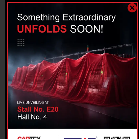
diferentes. Las tragamonedas suelen contribuir al
100%, mientras que los juegos de mesa y ruleta
tienen contribuciones mucho menores (5%-10%).
Revisa siempre los términos del bono.
¿Qué pasa si olvido mi
contraseña?
En la página de inicio de sesión, haz clic en el
enlace “¿Olvidaste tu contraseña?” o similar.
Introduce el correo electrónico asociado a tu
cuenta y recibirás un enlace para crear una nueva
contraseña segura.
¿Hay límites de retiro?
Sí, existen límites de retiro, que pueden ser diarios,