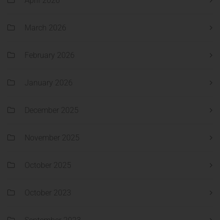
April 2026
March 2026
February 2026
January 2026
December 2025
November 2025
October 2025
October 2023