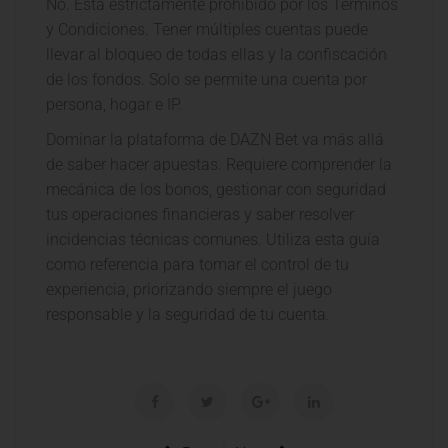
No. Está estrictamente prohibido por los Términos
y Condiciones. Tener múltiples cuentas puede
llevar al bloqueo de todas ellas y la confiscación
de los fondos. Solo se permite una cuenta por
persona, hogar e IP.
Dominar la plataforma de DAZN Bet va más allá
de saber hacer apuestas. Requiere comprender la
mecánica de los bonos, gestionar con seguridad
tus operaciones financieras y saber resolver
incidencias técnicas comunes. Utiliza esta guía
como referencia para tomar el control de tu
experiencia, priorizando siempre el juego
responsable y la seguridad de tu cuenta.