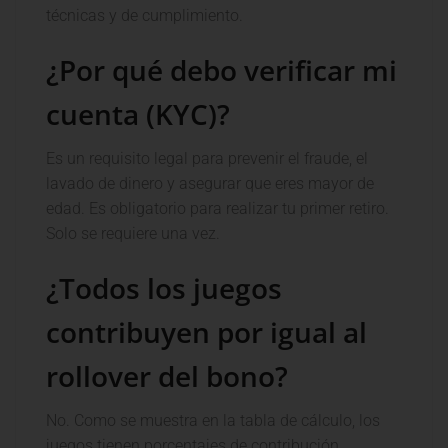
técnicas y de cumplimiento.
¿Por qué debo verificar mi
cuenta (KYC)?
Es un requisito legal para prevenir el fraude, el
lavado de dinero y asegurar que eres mayor de
edad. Es obligatorio para realizar tu primer retiro.
Solo se requiere una vez.
¿Todos los juegos
contribuyen por igual al
rollover del bono?
No. Como se muestra en la tabla de cálculo, los
juegos tienen porcentajes de contribución