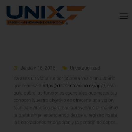
January 16, 2015
Uncategorized
Ya seas un visitante por primera vez o un usuario
que regresa a
https://daznbetcasino.es/app/
, esta
guía cubre las funciones esenciales que necesitas
conocer. Nuestro objetivo es ofrecerte una visión
técnica y práctica para que aproveches al máximo
la plataforma, entendiendo desde el registro hasta
las operaciones financieras y la gestión de bonos.