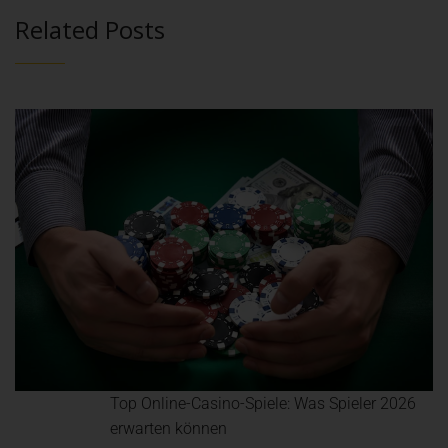
Related Posts
Top Online-Casino-Spiele: Was Spieler 2026
erwarten können