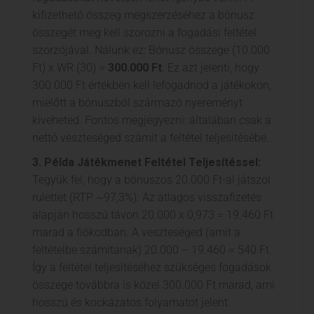
kifizethető összeg megszerzéséhez a bónusz
összegét meg kell szorozni a fogadási feltétel
szorzójával. Nálunk ez: Bónusz összege (10.000
Ft) x WR (30) =
300.000 Ft
. Ez azt jelenti, hogy
300.000 Ft értékben kell lefogadnod a játékokon,
mielőtt a bónuszból származó nyereményt
kiveheted. Fontos megjegyezni: általában csak a
nettó veszteséged számít a feltétel teljesítésébe.
3. Példa Játékmenet Feltétel Teljesítéssel:
Tegyük fel, hogy a bónuszos 20.000 Ft-al játszol
rulettet (RTP ~97,3%). Az átlagos visszafizetés
alapján hosszú távon 20.000 x 0,973 = 19.460 Ft
marad a fiókodban. A veszteséged (amit a
feltételbe számítanak) 20.000 – 19.460 = 540 Ft.
Így a feltétel teljesítéséhez szükséges fogadások
összege továbbra is közel 300.000 Ft marad, ami
hosszú és kockázatos folyamatot jelent.