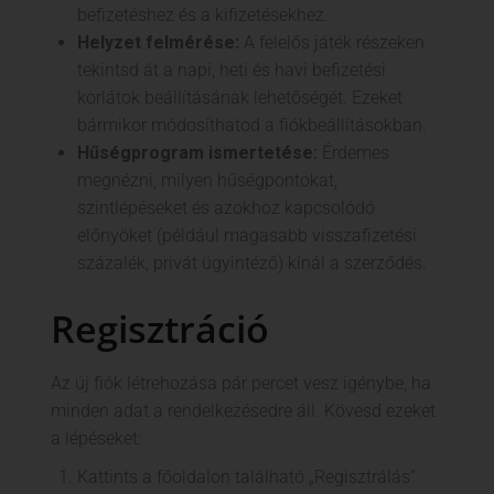
befizetéshez és a kifizetésekhez.
Helyzet felmérése:
A felelős játék részeken
tekintsd át a napi, heti és havi befizetési
korlátok beállításának lehetőségét. Ezeket
bármikor módosíthatod a fiókbeállításokban.
Hűségprogram ismertetése:
Érdemes
megnézni, milyen hűségpontokat,
szintlépéseket és azokhoz kapcsolódó
előnyöket (például magasabb visszafizetési
százalék, privát ügyintéző) kínál a szerződés.
Regisztráció
Az új fiók létrehozása pár percet vesz igénybe, ha
minden adat a rendelkezésedre áll. Kövesd ezeket
a lépéseket:
Kattints a főoldalon található „Regisztrálás”