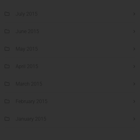
July 2015
June 2015
May 2015
April 2015
March 2015
February 2015
January 2015