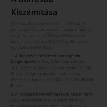
Kiszámítása
A bónuszok hasznos eszközei a játéknak, de
pontosan kell érteni, mi a matematika mögöttük.
Vegyünk egy tipikus 100%-os első befizetési
bónusz példáját, akár 20.000 Ft-ig, 30-szoros
fogadási feltétellel (WR).
1. A Bónusz és Befizetés Összegének
Meghatározása:
Tegyük fel, hogy befizetsz
10.000 Ft-ot. A 100%-os bónusz további 10.000
Ft-ot jelent. Így a teljes forgatható összeg
(Befizetés + Bónusz) = 10.000 + 10.000 =
20.000
Ft
lesz.
2. A Fogadási Követelmény (WR) Kiszámítása:
A bónuszt a játékmenet nem előtt, hanem a
fogadásokat követően lehet igénybe venni. A