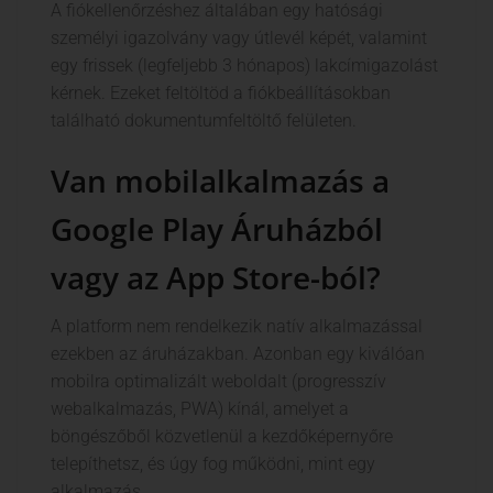
A fiókellenőrzéshez általában egy hatósági
személyi igazolvány vagy útlevél képét, valamint
egy frissek (legfeljebb 3 hónapos) lakcímigazolást
kérnek. Ezeket feltöltöd a fiókbeállításokban
található dokumentumfeltöltő felületen.
Van mobilalkalmazás a
Google Play Áruházból
vagy az App Store-ból?
A platform nem rendelkezik natív alkalmazással
ezekben az áruházakban. Azonban egy kiválóan
mobilra optimalizált weboldalt (progresszív
webalkalmazás, PWA) kínál, amelyet a
böngészőből közvetlenül a kezdőképernyőre
telepíthetsz, és úgy fog működni, mint egy
alkalmazás.