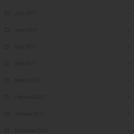
July 2017
June 2017
May 2017
April 2017
March 2017
February 2017
January 2017
December 2016