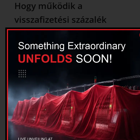
Hogy működik a
visszafizetési százalék
(RTP) a különböző
játékokban?
A slotoknak és asztali játékoknak általában
középső (slotoknál 94-96%, rulettnél 97,3%) és egy
publikált RTP-jük van. Az élő kaszinó játékoknál
az RTP közvetlenül a játékszabályokból és a
fogadási lehetőségekből adódik, és nagyon
magas (például blackjacknél közel 99,5%) is lehet.
Elérhető a kétfaktoros
hitelesítés (2FA) a fiókom