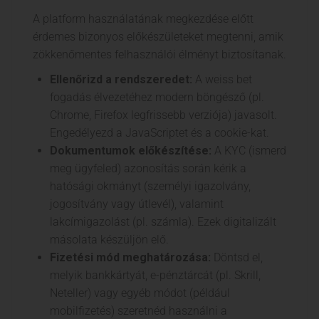
A platform használatának megkezdése előtt
érdemes bizonyos előkészületeket megtenni, amik
zökkenőmentes felhasználói élményt biztosítanak.
Ellenőrizd a rendszeredet:
A weiss bet
fogadás élvezetéhez modern böngésző (pl.
Chrome, Firefox legfrissebb verziója) javasolt.
Engedélyezd a JavaScriptet és a cookie-kat.
Dokumentumok előkészítése:
A KYC (ismerd
meg ügyfeled) azonosítás során kérik a
hatósági okmányt (személyi igazolvány,
jogosítvány vagy útlevél), valamint
lakcímigazolást (pl. számla). Ezek digitalizált
másolata készüljön elő.
Fizetési mód meghatározása:
Döntsd el,
melyik bankkártyát, e-pénztárcát (pl. Skrill,
Neteller) vagy egyéb módot (például
mobilfizetés) szeretnéd használni a