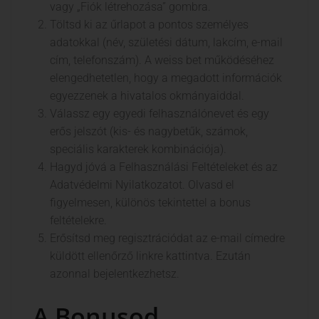
vagy „Fiók létrehozása” gombra.
Töltsd ki az űrlapot a pontos személyes
adatokkal (név, születési dátum, lakcím, e-mail
cím, telefonszám). A weiss bet működéséhez
elengedhetetlen, hogy a megadott információk
egyezzenek a hivatalos okmányaiddal.
Válassz egy egyedi felhasználónevet és egy
erős jelszót (kis- és nagybetűk, számok,
speciális karakterek kombinációja).
Hagyd jóvá a Felhasználási Feltételeket és az
Adatvédelmi Nyilatkozatot. Olvasd el
figyelmesen, különös tekintettel a bonus
feltételekre.
Erősítsd meg regisztrációdat az e-mail címedre
küldött ellenőrző linkre kattintva. Ezután
azonnal bejelentkezhetsz.
A Bonusod