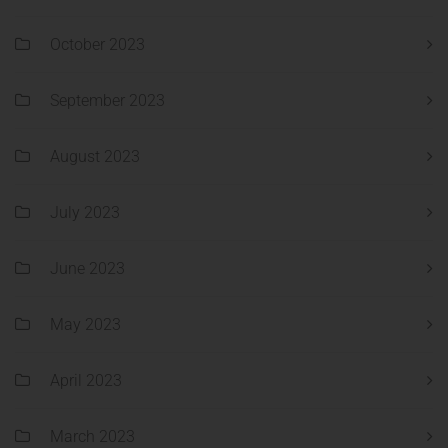
October 2023
September 2023
August 2023
July 2023
June 2023
May 2023
April 2023
March 2023