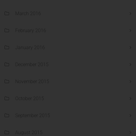
March 2016
February 2016
January 2016
December 2015
November 2015
October 2015
September 2015
August 2015