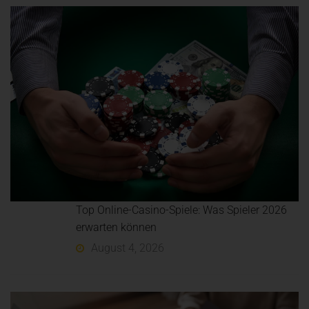
Top Online-Casino-Spiele: Was Spieler 2026
erwarten können
August 4, 2026