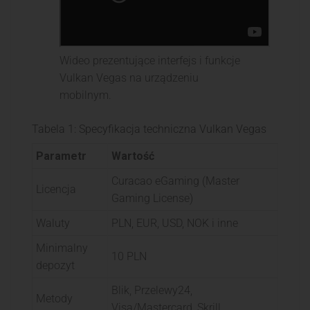
Wideo prezentujące interfejs i funkcje
Vulkan Vegas na urządzeniu
mobilnym.
Tabela 1: Specyfikacja techniczna Vulkan Vegas
Parametr
Wartość
Curacao eGaming (Master
Licencja
Gaming License)
Waluty
PLN, EUR, USD, NOK i inne
Minimalny
10 PLN
depozyt
Blik, Przelewy24,
Metody
Visa/Mastercard, Skrill,