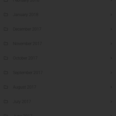
February 2018
January 2018
December 2017
November 2017
October 2017
September 2017
August 2017
July 2017