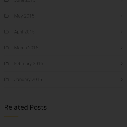
June 2015
May 2015
April 2015
March 2015
February 2015
January 2015
Related Posts