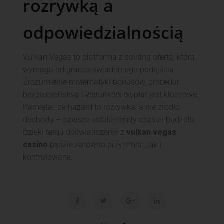
rozrywką a
odpowiedzialnością
Vulkan Vegas to platforma z solidną ofertą, która
wymaga od gracza świadomego podejścia.
Zrozumienie matematyki bonusów, procedur
bezpieczeństwa i warunków wypłat jest kluczowe.
Pamiętaj, że hazard to rozrywka, a nie źródło
dochodu – zawsze ustalaj limity czasu i budżetu.
Dzięki temu doświadczenie z
vulkan vegas
casino
będzie zarówno przyjemne, jak i
kontrolowane.