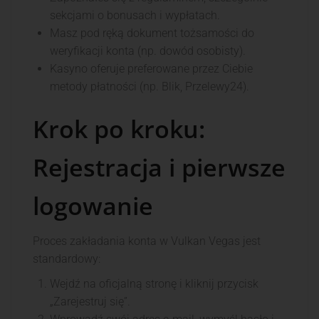
sekcjami o bonusach i wypłatach.
Masz pod ręką dokument tożsamości do
weryfikacji konta (np. dowód osobisty).
Kasyno oferuje preferowane przez Ciebie
metody płatności (np. Blik, Przelewy24).
Krok po kroku:
Rejestracja i pierwsze
logowanie
Proces zakładania konta w Vulkan Vegas jest
standardowy:
Wejdź na oficjalną stronę i kliknij przycisk
„Zarejestruj się”.