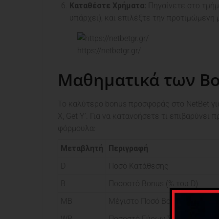
Καταθέστε Χρήματα:
Πηγαίνετε στο τμήμα
υπάρχει), και επιλέξτε την προτιμώμενη
https://netbetgr.gr/
Μαθηματικά των B
Το καλύτερο bonus προσφοράς στο NetBet για 
X, Get Y’. Για να κατανοήσετε τι επιβαρύνει
φόρμουλα:
Μεταβλητή
Περιγραφή
D
Ποσό Κατάθεσης
B
Ποσοστό Bonus (% του D)
MB
Μέγιστο Ποσό Bonus
WR
Ποσοστό Γύρων Στασιμότητας (