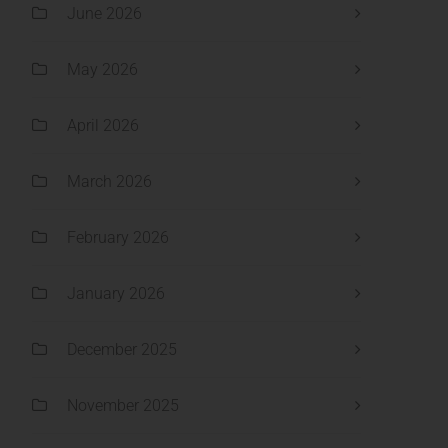
June 2026
May 2026
April 2026
March 2026
February 2026
January 2026
December 2025
November 2025