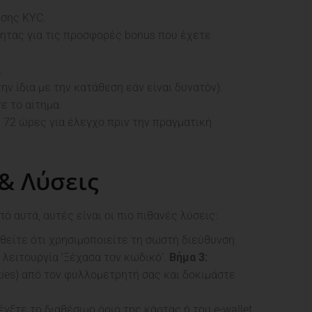
σης KYC.
τας για τις προσφορές bonus που έχετε
.
ν ίδια με την κατάθεση εάν είναι δυνατόν).
ε το αίτημα.
 72 ώρες για έλεγχο πριν την πραγματική
& Λύσεις
 αυτά, αυτές είναι οι πιο πιθανές λύσεις:
είτε ότι χρησιμοποιείτε τη σωστή διεύθυνση
λειτουργία ‘Ξέχασα τον κωδικό’.
Βήμα 3:
kies) από τον φυλλομετρητή σας και δοκιμάστε
γξτε το διαθέσιμο όριο της κάρτας ή του e-wallet.