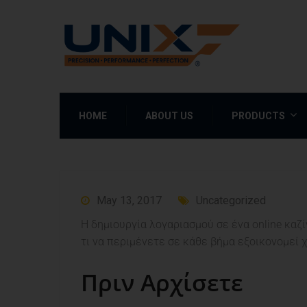
HOME
ABOUT US
PRODUCTS
May 13, 2017
Uncategorized
Η δημιουργία λογαριασμού σε ένα online καζί
τι να περιμένετε σε κάθε βήμα εξοικονομεί 
Πριν Αρχίσετε