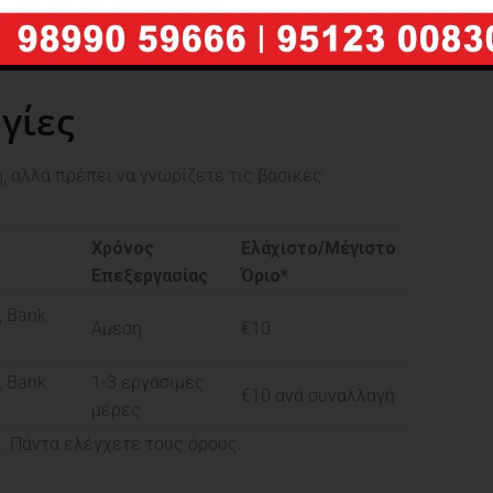
γίες
ή, αλλά πρέπει να γνωρίζετε τις βασικές
Χρόνος
Ελάχιστο/Μέγιστο
Επεξεργασίας
Όριο*
r, Bank
Άμεση
€10
r, Bank
1-3 εργάσιμες
€10 ανά συναλλαγή
μέρες
. Πάντα ελέγχετε τους όρους.