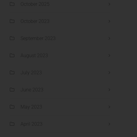
October 2025
October 2023
September 2023
August 2023
July 2023
June 2023
May 2023
April 2023