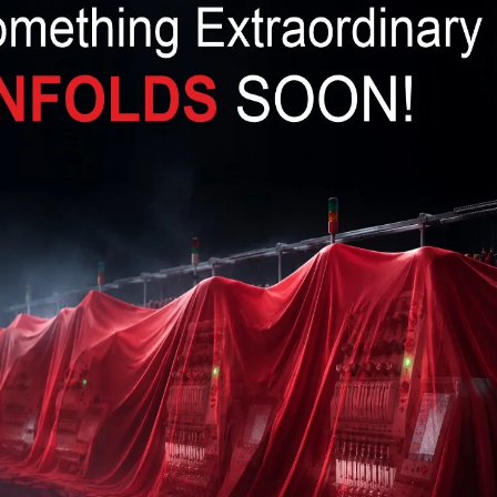
 * (B / 100), MB). Στο παράδειγμά μας: min(€100 *
.
ίδι (προ-ανάληψης):
Total = D + PB = €100 + €100
ξετε (Stake):
Total Stake = (D + PB) * WR = €200 *
ό στοιχημάτων που πρέπει να βάλετε πριν από
 κερδών του.
μέσα σε αυτούς τους γύρους χάσετε όλα τα
 D (€100). Το bonus λειτουργεί ως ασπίδα
ο παιχνιδιού.
ιαφορετικά στα γύρους στασιμότητας (π.χ., slots
 ποσό γύρων μπορεί να διαφέρει.
ειας