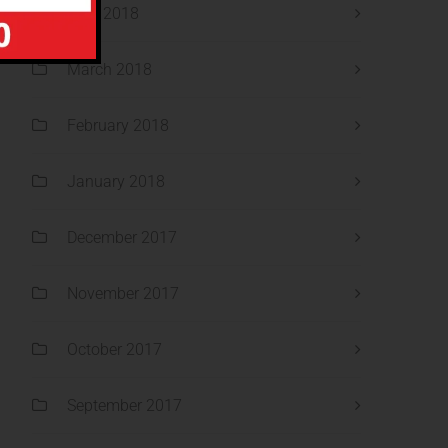
April 2018
March 2018
February 2018
January 2018
December 2017
November 2017
October 2017
September 2017