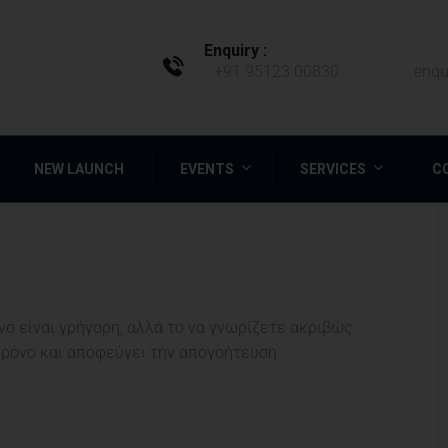
Enquiry :
+91 95123 00830
enqu
NEW LAUNCH
EVENTS
SERVICES
C
νο είναι γρήγορη, αλλά το να γνωρίζετε ακριβώς
χρόνο και αποφεύγει την απογοήτευση.