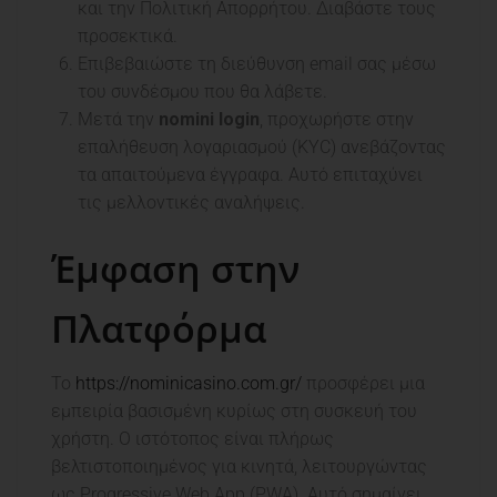
και την Πολιτική Απορρήτου. Διαβάστε τους
προσεκτικά.
Επιβεβαιώστε τη διεύθυνση email σας μέσω
του συνδέσμου που θα λάβετε.
Μετά την
nomini login
, προχωρήστε στην
επαλήθευση λογαριασμού (KYC) ανεβάζοντας
τα απαιτούμενα έγγραφα. Αυτό επιταχύνει
τις μελλοντικές αναλήψεις.
Έμφαση στην
Πλατφόρμα
Το
https://nominicasino.com.gr/
προσφέρει μια
εμπειρία βασισμένη κυρίως στη συσκευή του
χρήστη. Ο ιστότοπος είναι πλήρως
βελτιστοποιημένος για κινητά, λειτουργώντας
ως Progressive Web App (PWA). Αυτό σημαίνει