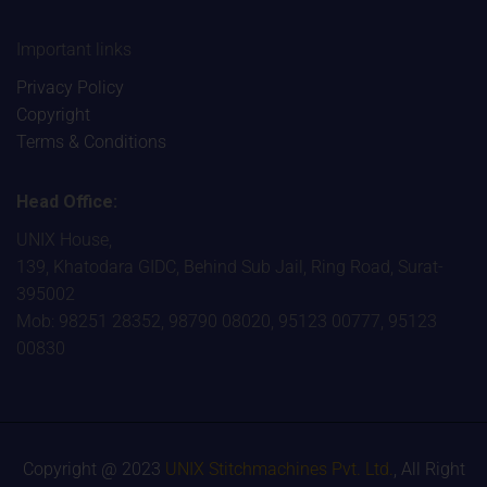
Important links
Privacy Policy
Copyright
Terms & Conditions
Head Office:
UNIX House,
139, Khatodara GIDC, Behind Sub Jail, Ring Road, Surat-
395002
Mob: 98251 28352, 98790 08020, 95123 00777, 95123
00830
Copyright @ 2023
UNIX Stitchmachines Pvt. Ltd.
, All Right