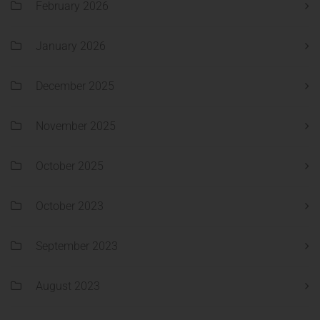
February 2026
January 2026
December 2025
November 2025
October 2025
October 2023
September 2023
August 2023