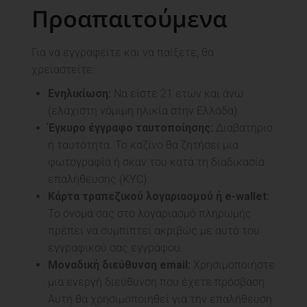
Προαπαιτούμενα
Για να εγγραφείτε και να παίξετε, θα
χρειαστείτε:
Ενηλικίωση:
Να είστε 21 ετών και άνω
(ελάχιστη νόμιμη ηλικία στην Ελλάδα).
Έγκυρο έγγραφο ταυτοποίησης:
Διαβατήριο
ή ταυτότητα. Το καζίνο θα ζητήσει μια
φωτογραφία ή σκαν του κατά τη διαδικασία
επαλήθευσης (KYC).
Κάρτα τραπεζικού λογαριασμού ή e-wallet:
Το όνομά σας στο λογαριασμό πληρωμής
πρέπει να συμπίπτει ακριβώς με αυτό του
εγγραφικού σας εγγράφου.
Μοναδική διεύθυνση email:
Χρησιμοποιήστε
μια ενεργή διεύθυνση που έχετε πρόσβαση.
Αυτή θα χρησιμοποιηθεί για την επαλήθευση