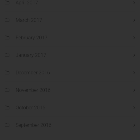
April 2017
March 2017
February 2017
January 2017
December 2016
November 2016
October 2016
September 2016