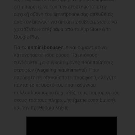
ότι μπορείτε να τον “εγκαταστήσετε” στην
αρχική οθόνη του smartphone σας απευθείας
από τον browser για άμεση πρόσβαση, χωρίς να
χρειάζεται κατέβασμα από το App Store ή το
Google Play.
Για τα
nomini bonuses
, είναι σημαντικό να
κατανοήσετε τους όρους. Τα μπόνους
συνδέονται με συγκεκριμένες προϋποθέσεις
στροφών (wagering requirements). Πριν
αποδεχτείτε οποιοδήποτε προσφορά, ελέγξτε
πάντα: το ποσοστό του απαιτούμενου
πολλαπλασιασμού (π.χ. x35), τους περιορισμούς
στους τρόπους πληρωμής (game contribution)
και την προθεσμία λήξης.