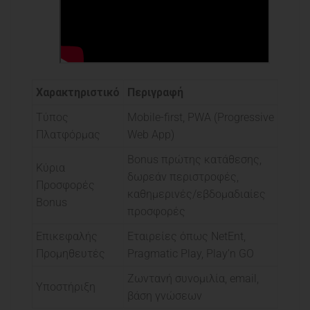
Χαρακτηριστικό
Περιγραφή
Τύπος
Mobile-first, PWA (Progressive
Πλατφόρμας
Web App)
Bonus πρώτης κατάθεσης,
Κύρια
δωρεάν περιστροφές,
Προσφορές
καθημερινές/εβδομαδιαίες
Bonus
προσφορές
Επικεφαλής
Εταιρείες όπως NetEnt,
Προμηθευτές
Pragmatic Play, Play’n GO
Ζωντανή συνομιλία, email,
Υποστήριξη
βάση γνώσεων