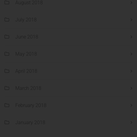
August 2018
July 2018
June 2018
May 2018
April 2018
March 2018
February 2018
January 2018