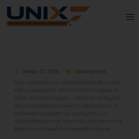
October 27, 2016
Uncategorized
Πριν καταθέσετε σε οποιοδήποτε διαδικτυακό
καζίνο, αφιερώστε πέντε λεπτά να διαβάσετε
αυτήν τη λίστα ελέγχου — καλύπτει τα βήματα
που οι περισσότεροι παίκτες παραλείπουν. Η
διαδικασία εγγραφής και η εκτίμηση των
προϋποθέσεων ενός παικτικού ιστότοπου είναι
βασική για μια ομαλή και ασφαλή εμπειρία.