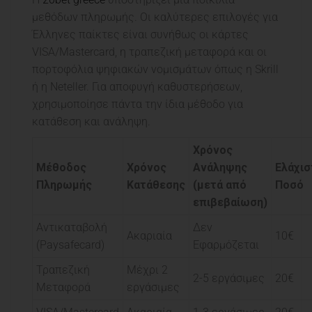
μεθόδων πληρωμής. Οι καλύτερες επιλογές για
Έλληνες παίκτες είναι συνήθως οι κάρτες
VISA/Mastercard, η τραπεζική μεταφορά και οι
πορτοφόλια ψηφιακών νομισμάτων όπως η Skrill
ή η Neteller. Για αποφυγή καθυστερήσεων,
χρησιμοποίησε πάντα την ίδια μέθοδο για
κατάθεση και ανάληψη.
Χρόνος
Μέθοδος
Χρόνος
Ανάληψης
Ελάχισ
Πληρωμής
Κατάθεσης
(μετά από
Ποσό
επιβεβαίωση)
Αντικαταβολή
Δεν
Ακαριαία
10€
(Paysafecard)
Εφαρμόζεται
Τραπεζική
Μέχρι 2
2-5 εργάσιμες
20€
Μεταφορά
εργάσιμες