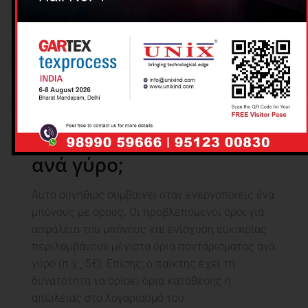
Αυτό σημαίνει ότι τα κέρδη ΣΟΥ επιβαρύνονται
με φόρο εισοδήματος, και εσύ οφείλεις να τα
δηλώσεις στον Εφοριακό σου. Συμβουλέψου
έναν λογιστή.
Γιατί έχω περιορισμό στο
πόσα μπορώ να ποντάρω
ανά γύρο;
Αυτό συνήθως συμβαίνει όταν ενεργοποιείς ένα
μπόνους με όρους. Οι προβλεπόμενοι όροι για
ασφάλεια του μπόνους και ενίσχυση ευκαιρίας
περιλαμβάνουν μέγιστα όρια ποντάρισματος ανά
γύρο (π.χ., 5€). Επίσης, ο παίκτης έχει τη
δυνατότητα να ορίσει όρια κατάθεσης ή
απώλειας στο λογαριασμό του.