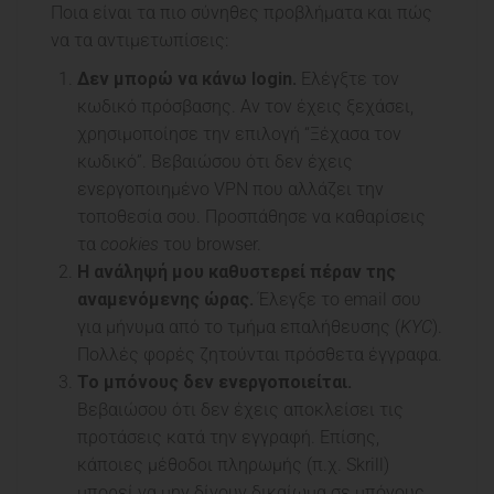
Ποια είναι τα πιο σύνηθες προβλήματα και πώς
να τα αντιμετωπίσεις:
Δεν μπορώ να κάνω login.
Ελέγξτε τον
κωδικό πρόσβασης. Αν τον έχεις ξεχάσει,
χρησιμοποίησε την επιλογή “Ξέχασα τον
κωδικό”. Βεβαιώσου ότι δεν έχεις
ενεργοποιημένο VPN που αλλάζει την
τοποθεσία σου. Προσπάθησε να καθαρίσεις
τα
cookies
του browser.
Η ανάληψή μου καθυστερεί πέραν της
αναμενόμενης ώρας.
Έλεγξε το email σου
για μήνυμα από το τμήμα επαλήθευσης (
KYC
).
Πολλές φορές ζητούνται πρόσθετα έγγραφα.
Το μπόνους δεν ενεργοποιείται.
Βεβαιώσου ότι δεν έχεις αποκλείσει τις
προτάσεις κατά την εγγραφή. Επίσης,
κάποιες μέθοδοι πληρωμής (π.χ. Skrill)
μπορεί να μην δίνουν δικαίωμα σε μπόνους.