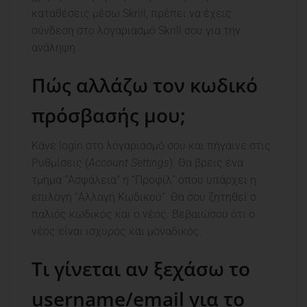
καταθέσεις μέσω Skrill, πρέπει να έχεις
σύνδεση στο λογαριασμό Skrill σου για την
ανάληψη.
Πώς αλλάζω τον κωδικό
πρόσβασής μου;
Κάνε login στο λογαριασμό σου και πήγαινε στις
Ρυθμίσεις (
Account Settings
). Θα βρεις ένα
τμήμα “Ασφάλεια” ή “Προφίλ” όπου υπάρχει η
επιλογή “Αλλαγή Κωδικού”. Θα σου ζητηθεί ο
παλιός κωδικός και ο νέος. Βεβαιώσου ότι ο
νέος είναι ισχυρός και μοναδικός.
Τι γίνεται αν ξεχάσω το
username/email για το