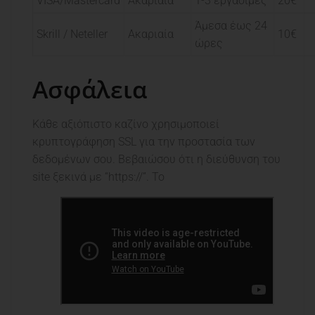
VISA/Mastercard
Ακαριαία
1-3 εργάσιμες
20€
Άμεσα έως 24
Skrill / Neteller
Ακαριαία
10€
ώρες
Ασφάλεια
Κάθε αξιόπιστο καζίνο χρησιμοποιεί
κρυπτογράφηση SSL για την προστασία των
δεδομένων σου. Βεβαιώσου ότι η διεύθυνση του
site ξεκινά με “https://”. Το