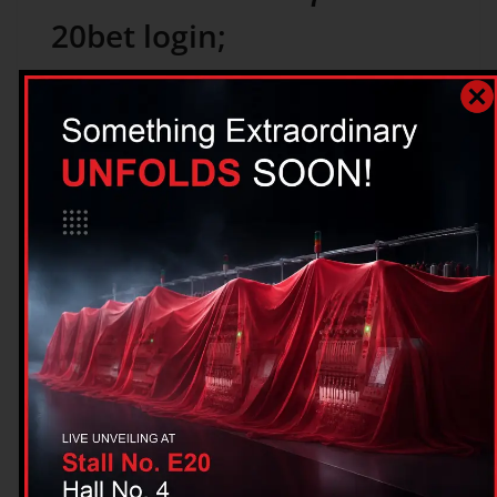
20bet login;
Στη σελίδα login, θα υπάρχει συνήθως μια
επιλογή “Πρόβλημα με την είσοδο;”. Κάνε κλικ
εκεί. Μπορεί να ζητηθεί να εισάγεις τον αριθμό
του κινητού σου τηλεφώνου που έδωσες κατά
την εγγραφή ή να απαντήσεις σε μια ερώτηση
ασφαλείας για να επαναφέρεις τα στοιχεία σου.
Εναλλακτικά, επικοινώνησε με το support.
Πρέπει να δηλώσω τα
κέρδη στους φόρους μου;
Σημαντικό:
Στην Ελλάδα, τα τυχερά παιχνίδια
υπόκεινται σε ειδικό φόρο. Ωστόσο, για παίκτες
που παίζουν σε καζίνο με άδεια από Κουρασάο
(όχι ΕΕ), δεν υπάρχει αυτόματη παρακράτηση.