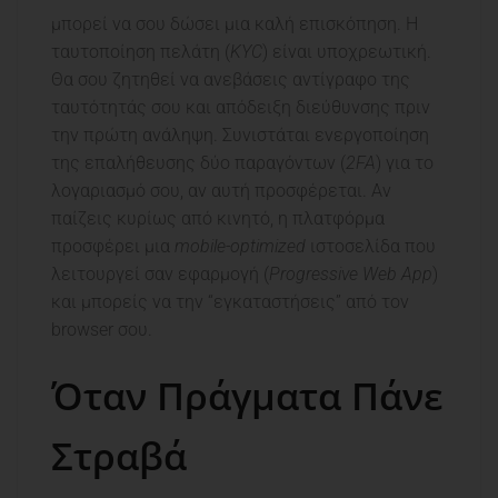
μπορεί να σου δώσει μια καλή επισκόπηση. Η
ταυτοποίηση πελάτη (
KYC
) είναι υποχρεωτική.
Θα σου ζητηθεί να ανεβάσεις αντίγραφο της
ταυτότητάς σου και απόδειξη διεύθυνσης πριν
την πρώτη ανάληψη. Συνιστάται ενεργοποίηση
της επαλήθευσης δύο παραγόντων (
2FA
) για το
λογαριασμό σου, αν αυτή προσφέρεται. Αν
παίζεις κυρίως από κινητό, η πλατφόρμα
προσφέρει μια
mobile-optimized
ιστοσελίδα που
λειτουργεί σαν εφαρμογή (
Progressive Web App
)
και μπορείς να την “εγκαταστήσεις” από τον
browser σου.
Όταν Πράγματα Πάνε
Στραβά