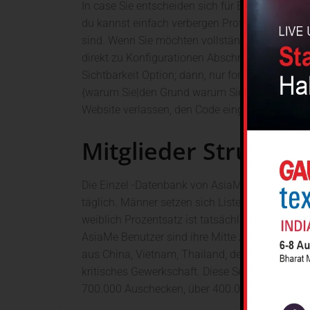
In case Sie entscheiden sich für End eigene Erf
du kannst einfach verbergen Profil und bring e
sind. Wenn Sie möchten vollständig Ihr Konto d
direkt zu Konfigurationen Abschnitt aus die li
Sichtbarkeit Option; dann, nur fortfahren mit
{warum Sie|den Grund warum Sie|die Gründe w
Website verlassen, den Code eingeben und den
Mitglieder Struktur
Die Einzel -Datenbank von AsiaMe wächst schne
täglich. Männer setzen sich Liste Website-Besu
weiblich Prozentsatz ist tatsächlich erzeugt eh
AsiaMe Benutzer sind ihre Mitte zwanzig bis M
aus China, Vietnam, Thailand, den Philippine
kritisches Gewerkschaft. Diese Seite sein aus
700.000 Auschecken, über 400.000 energisch) w