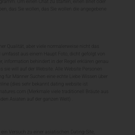
ramm. Um einen Chat zu starten, einen Brief oder
en, das Sie wollen, das Sie wollen die angegebene
her Qualität, aber viele normalerweise nicht das
fil umfasst aus einem Haupt Foto, dicht gefolgt von
, information behindert in der Regel erklären genau
 sie will auf der Website. Alle Website Personen
ng für Männer Suchen eine echte Liebe Wissen über
ine (dies sehr bekannt dating website ist
tmatures.com (Merkmale viele traditionell Bräute aus
den Asiaten auf der ganzen Welt) .
n Versuch zu einer asiatischen Dating-Site,