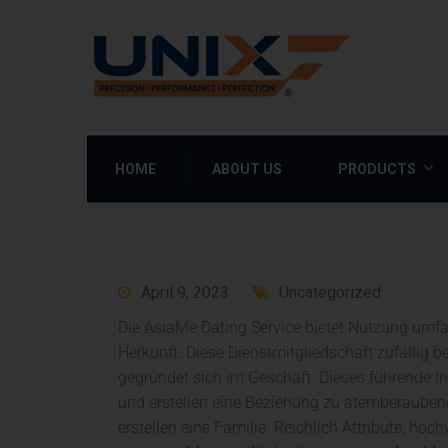
HOME
ABOUT US
PRODUCTS
April 9, 2023
Uncategorized
Die AsiaMe Dating Service bietet Nutzung umf
Herkunft. Diese Dienstmitgliedschaft zufällig 
gegründet sich im Geschäft. Dieses führende In
und erstellen eine Beziehung zu atemberauben
erstellen eine Familie. Reichlich Attribute, ho