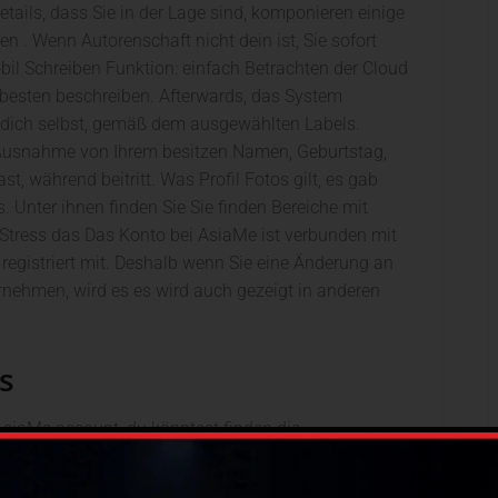
tails, dass Sie in der Lage sind, komponieren einige
n . Wenn Autorenschaft nicht dein ist, Sie sofort
bil Schreiben Funktion: einfach Betrachten der Cloud
besten beschreiben. Afterwards, das System
 dich selbst, gemäß dem ausgewählten Labels.
it Ausnahme von Ihrem besitzen Namen, Geburtstag,
t, während beitritt. Was Profil Fotos gilt, es gab
. Unter ihnen finden Sie Sie finden Bereiche mit
 Stress das Das Konto bei AsiaMe ist verbunden mit
registriert mit. Deshalb wenn Sie eine Änderung an
rnehmen, wird es es wird auch gezeigt in anderen
s
AsiaMe account, du könntest finden die
nitial, Sie sind eingeladen zu erkunden drei Website-
siaMe, sind im Internet und vorgestellten Menschen