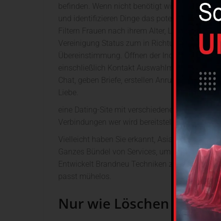
befinden. Wenn nicht benötigt wird das Intere
und identifizieren Dinge das potenzielle Match
Filtern Frauen nach ihrem Alter, Land, Karriere
Vereinigung Status zum in Richtung des} Tierkr
Übereinstimmung. Öffnen der Individuen vollstä
einschließlich Kontakt Auswahlmöglichkeiten.
Chat, geben Briefe, erstellen Anrufe oder Se
Liebe.
eine Dating-Site mit verschiedenen Kommunika
Verbindungen wer wird bereitstellen einen Anruf
Vielleicht haben Sie erkannt, AsiaMe, genau wi
Ganzes Bündel von Services, um Gewürze Umstän
Entwickelt Brandneu Techniken zu lass dich} m
passt mühelos.
Nur wie Löschen AsiaM