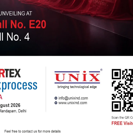
ahrung mit diese Service-Mitgliedschaft für Einmal,
s wieder zurück zu Existenz wann Sie vorbereitet
eaktivieren|Ihr Bankkonto} bei AsiaMe, gehen Sie
nks Region des Seite und wählen die Ausschalten
 den angebotenen Anweisungen. Sie müssen schreiben
arum Sie|genau warum Sie|genau, warum Sie die
 Vorgang abschließen durch Drücken Weiter.
ll mit 1000 brandneu Benutzer Beitritt die Website
chern durch (85 Prozent); a 10: 1 männlich zu
er positiv Umstände für Frauen hier. Die meisten
itte dreißig. Zahlreiche einsame asiatische Damen
n und anderen asiatischen Regionen suchen suchen
gecheckt von depressiven Männern von USA (über
öchentlich), Kanada und australischer Kontinent.