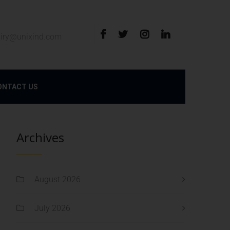
iry@unixind.com
ONTACT US
Archives
August 2026
July 2026