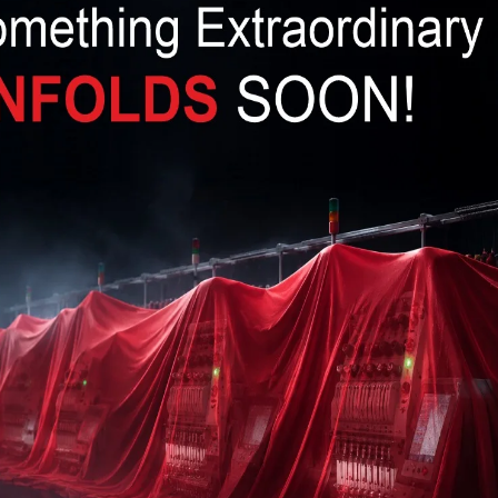
sse, Chancen beginnen auf der Suche nach sich selbst
 muss. AsiaMe tatsächlich kurze Suche, dies Sie zu
, Auswahlbereich von tatsächlich Spezifikationen und
eises der Angabe} Ihrer eigenen|der} perfekten
ndig wird enthüllen viel mehr Details zu die Dame,
 In AsiaMe beginnen Kommunikation über einen
nden von Geschenken / Blumen zum Demonstrieren
tion Kanälen ist tatsächlich ungewöhnliche deine
).
e andere Qpid Unternehmen Systeme, liefert ein
de zwischen Ihr internetbasiert Zeit. Es bietet
it|zu sprechen|zu korrespondieren|mit} eigenen
e-Konto