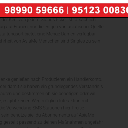
ehörigkeit
der Kerl, von jedem Globus Ecke, ist tatsächlich
zug auf Frauen, nur diejenigen von asiatischer Quelle
nstaltungsort bietet eine Menge Damen verfügbar
ehrheit von AsiaMe Menschen sind Singles zu sein
henke genießen nach Produzieren ein Händlerkonto.
eder damit sie haben ein grundlegendes Verständnis
aufen und bestimmen ob sie benötigen oder will
e, es gibt keinen Weg möglich Interaktion mit
 Die Verwendung SMS Stationen hier Preise
rst sein benutze sie. du Abonnements auf AsiaMe
ung gestellt passend zu deinen Maßnahmen ungefähr