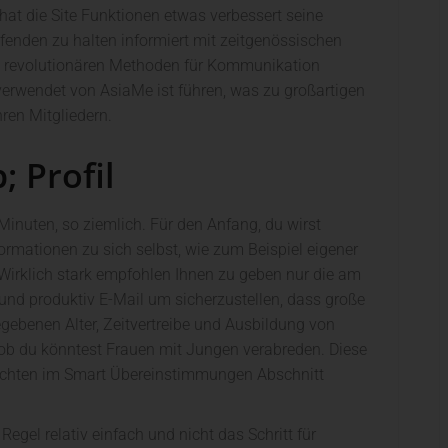
hat die Site Funktionen etwas verbessert seine
enden zu halten informiert mit zeitgenössischen
n revolutionären Methoden für Kommunikation
erwendet von AsiaMe ist führen, was zu großartigen
ren Mitgliedern.
 Profil
inuten, so ziemlich. Für den Anfang, du wirst
ormationen zu sich selbst, wie zum Beispiel eigener
 Wirklich stark empfohlen Ihnen zu geben nur die am
 und produktiv E-Mail um sicherzustellen, dass große
gebenen Alter, Zeitvertreibe und Ausbildung von
ob du könntest Frauen mit Jungen verabreden. Diese
öchten im Smart Übereinstimmungen Abschnitt
egel relativ einfach und nicht das Schritt für