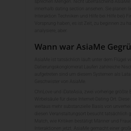
sprechen Mengen. Nicht überraschend AsiaMe kö
innerhalb dating section ansehen. Sie planen l
Interaktion Techniken und Hilfe bei Hilfe bei} F
Vorsprung haben, es ist Zeit, zu beginnen zu ha
analysiere, aber.
Wann war AsiaMe Gegrü
AsiaMe ist tatsächlich läuft unter dem Flügel
Datierungskonglomerat Laufen zahlreiche Nis
aufgetreten sind um diesem Systemen als Lata
Geschwister von AsiaMe.
ChnLove und iDateAsia, zwei vorherige größte B
Wirbelsäule für diese Internet-Dating Ort. Die
weitaus mehr substanzielle Basis von unverhei
diesen Veranstaltungsort besucht tatsächlich g
Match, wie Kritiken bestätigt Männer und Fraue
Interaktionen jetzt. AsiaMe gemacht einer groß