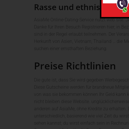
Rasse und ethnische Zug
AsiaMe Online-Dating-Service nutzt web site. Je
Danke für Ihren Besuch Registrieren hier; in Be
sind in der Regel erlaubt teilnehmen. Der Vera
Herkunft von Asien, Vietnam, Thailand … die M
suchen einer ernsthaften Beziehung.
Preise Richtlinien
Die gute ist, dass Sie wird gegeben Werbegesc
Diese Gutscheine werden für brandneue Mitgli
von was sie bekommen können Ihr Geld kann k
nicht bleiben diese Website. unglücklicherweis
anderen auf AsiaMe, ohne Kredite zu erhalten.
unterschiedlich, basierend wie viel Zeit du wi
sehen kannst; du wirst einfach sein in Rechn