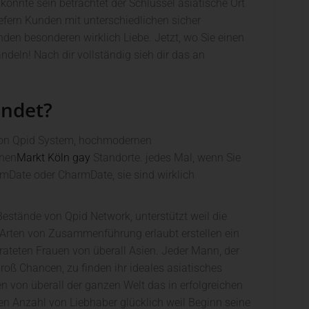
nnte sein betrachtet der Schlüssel asiatische Ort
iefern Kunden mit unterschiedlichen sicher
inden besonderen wirklich Liebe. Jetzt, wo Sie einen
ndeln! Nach dir vollständig sieh dir das an
ndet?
 von Qpid System, hochmodernen
chen
Markt Köln gay
Standorte. jedes Mal, wenn Sie
mDate oder CharmDate, sie sind wirklich
estände von Qpid Network, unterstützt weil die
se Arten von Zusammenführung erlaubt erstellen ein
rateten Frauen von überall Asien. Jeder Mann, der
roß Chancen, zu finden ihr ideales asiatisches
n von überall der ganzen Welt das in erfolgreichen
en Anzahl von Liebhaber glücklich weil Beginn seine