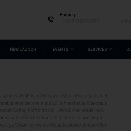
Enquiry :
+91 95123 00830
enqu
NEW LAUNCH
EVENTS
SERVICES
C
assendes webbasiert Kreis von Menschen asiatischer
betriebsbereit seit mehr als 20 Jahren heute Merkmale
ternet-Dating Plattform ist Hilfe Männer entdecken
den asiatischen unverheirateten Frauen und sogar
chwertige Seiten, sowie die Website einwandfreiem Ruf