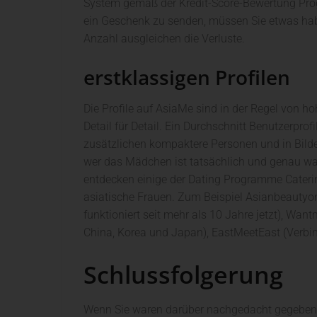
System gemäß der Kredit-Score-Bewertung Prog
ein Geschenk zu senden, müssen Sie etwas hab
Anzahl ausgleichen die Verluste.
erstklassigen Profilen
Die Profile auf AsiaMe sind in der Regel von ho
Detail für Detail. Ein Durchschnitt Benutzerpro
zusätzlichen kompaktere Personen und in Bilder
wer das Mädchen ist tatsächlich und genau was
entdecken einige der Dating Programme Cateri
asiatische Frauen. Zum Beispiel Asianbeautyonl
funktioniert seit mehr als 10 Jahre jetzt), Wan
China, Korea und Japan), EastMeetEast (Verbin
Schlussfolgerung
Wenn Sie waren darüber nachgedacht gegeben ei