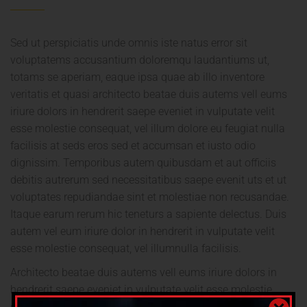
Sed ut perspiciatis unde omnis iste natus error sit
voluptatems accusantium doloremqu laudantiums ut,
totams se aperiam, eaque ipsa quae ab illo inventore
veritatis et quasi architecto beatae duis autems vell eums
iriure dolors in hendrerit saepe eveniet in vulputate velit
esse molestie consequat, vel illum dolore eu feugiat nulla
facilisis at seds eros sed et accumsan et iusto odio
dignissim. Temporibus autem quibusdam et aut officiis
debitis autrerum sed necessitatibus saepe evenit uts et ut
voluptates repudiandae sint et molestiae non recusandae.
Itaque earum rerum hic teneturs a sapiente delectus. Duis
autem vel eum iriure dolor in hendrerit in vulputate velit
esse molestie consequat, vel illumnulla facilisis.
Architecto beatae duis autems vell eums iriure dolors in
hendrerit saepe eveniet in vulputate velit esse molestie
consequat, vel illum dolore eu feugiat nulla facilisis at seds