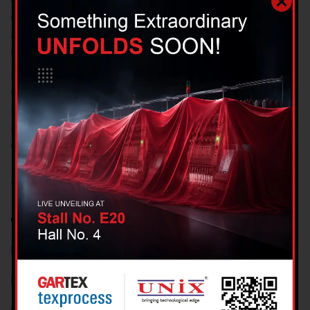
eros sed et accumsan et iusto odio dignissim. Temporibus
autem quibusdam et aut officiis debitis autrerum sed
necessitatibus saepe evenit.
Debitis autrerum sed necessitatibus saepe evenit uts et ut
voluptates repudiandae sint et molestiae non recusandae.
Itaque earum rerum hic teneturs a sapiente delectus. Duis
autem vel eum iriure dolor in hendrerit in vulputate velit
esse molestie consequat, vel illumnulla facilisis.
Client :
Energy Producers Ltd
Date :
April 21, 2017
Link :
www.steelthemes.com